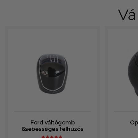
Vá
Ford váltógomb
Op
6sebességes felhúzós