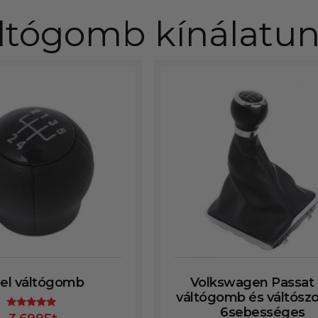
ltógomb kínálatu
el váltógomb
Volkswagen Passat
váltógomb és váltósz
6sebességes
Értékelés: