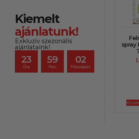
Kiemelt
ajánlatunk!
Feln
Exkluzív szezonális
spray
ajánlataink!
23
59
00
1
Óra
Perc
Másodperc
Kosá