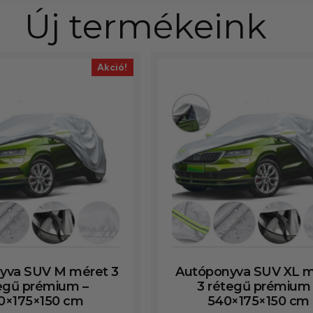
Új termékeink
Akció!
yva SUV M méret 3
Autóponyva SUV XL m
egű prémium –
3 rétegű prémium 
0×175×150 cm
540×175×150 cm