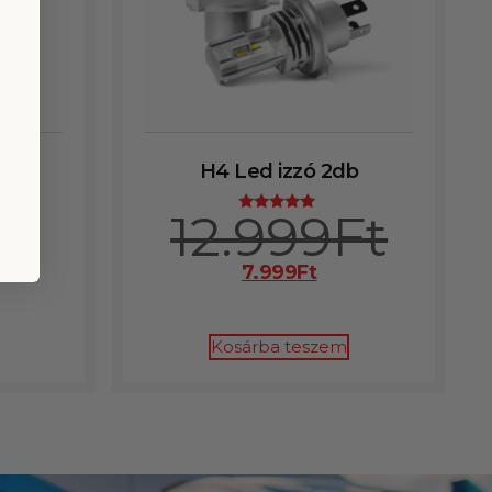
H4 Led izzó 2db
12.999
Ft
Értékelés:
5.00
/ 5
7.999
Ft
Kosárba teszem