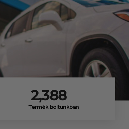
2,411
Termék boltunkban