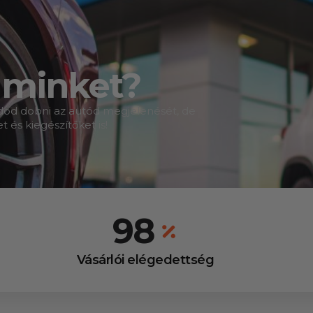
z minket?
tudod dobni az autód megjelenését, de
és kiegészítőket is!
99
Vásárlói elégedettség