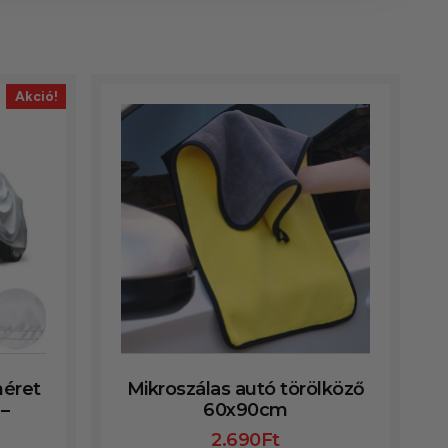
Akció!
éret
Mikroszálas autó törölköző
–
60x90cm
2.690
Ft