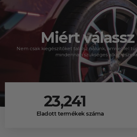
Miért válass
Nem csak kiegészítőket találsz nálunk, amivel fel 
mindennap szükséges alkatrészeket 
23,471
Eladott termékek száma