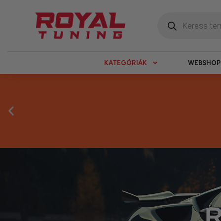
KATEGÓRIÁK
WEBSHOP
Másnapi ké
R
Gyors rendelésfeldolgozással segítünk, h