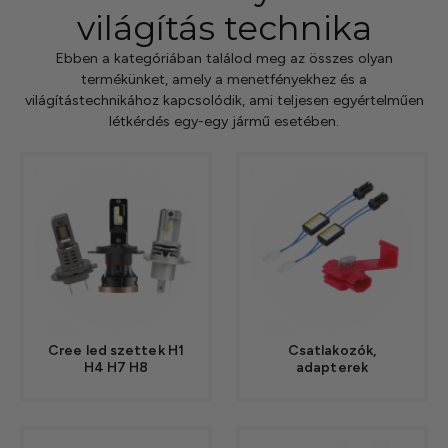
Gondosan válogatott termékek, amelyekben
világítás technika
garantáltan nem csalódsz!
Ebben a kategóriában találod meg az összes olyan
termékünket, amely a menetfényekhez és a
világítástechnikához kapcsolódik, ami teljesen egyértelműen
létkérdés egy-egy jármű esetében.
Cree led szettek H1
Csatlakozók,
H4 H7 H8
adapterek