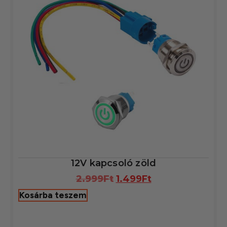
12V kapcsoló zöld
2.999
Ft
1.499
Ft
Kosárba teszem