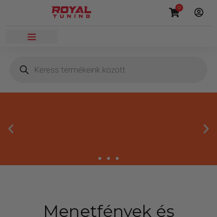
0
Prémium autós kiegészítők
Menetfények és