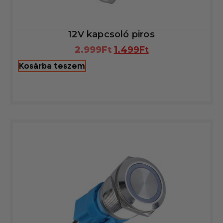
12V kapcsoló piros
2.999
Ft
1.499
Ft
Kosárba teszem