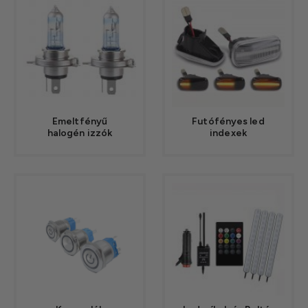
Emeltfényű
Futófényes led
halogén izzók
indexek