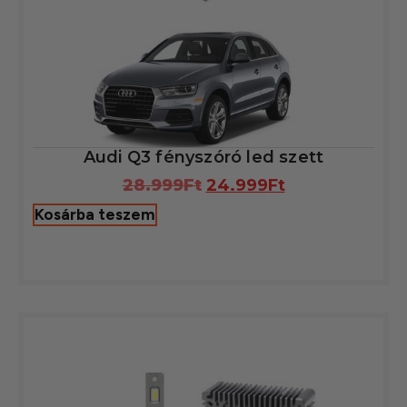
Audi Q3 fényszóró led szett
28.999
Ft
24.999
Ft
Kosárba teszem