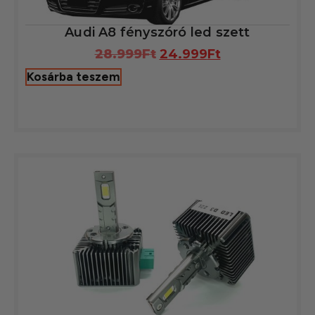
Audi A8 fényszóró led szett
28.999
Ft
24.999
Ft
Kosárba teszem