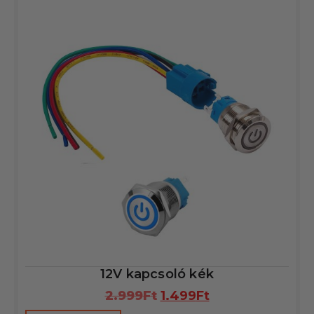
12V kapcsoló kék
2.999
Ft
1.499
Ft