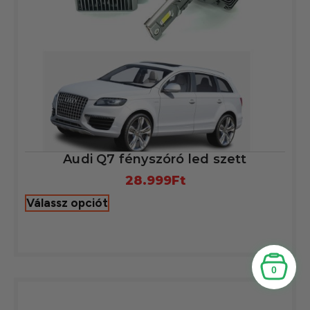
Audi Q7 fényszóró led szett
28.999
Ft
Válassz opciót
0