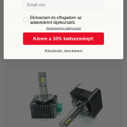
Email
Alfa Romeo Stelvio fényszóró led szett
GDPR
Elolvastam és elfogadom az
xenonos 2017-
adatvédelmi tájékoztatót.
Adatvédelmi tájékoztató
28.999
Ft
24.999
Ft
Kérem a 10% kedvezményt!
Kosárba teszem
Köszönöm, nem kérem