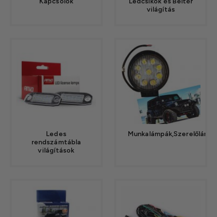
Kapcsolók
Ledcsíkok és Beltér
világítás
Ledes
Munkalámpák,Szerelőlámp
rendszámtábla
világítások