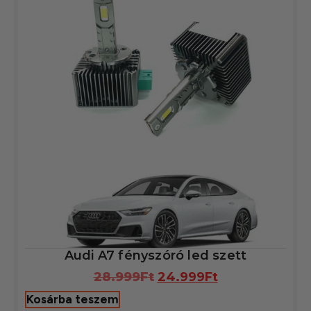
Audi A7 fényszóró led szett
28.999
Ft
24.999
Ft
Kosárba teszem