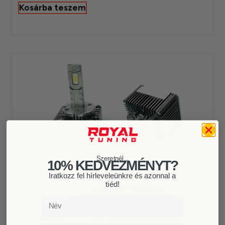
Kosárba teszem
Szeretnél...
10% KEDVEZMÉNYT?
Iratkozz fel hírleveleünkre és azonnal a
tiéd!
Név