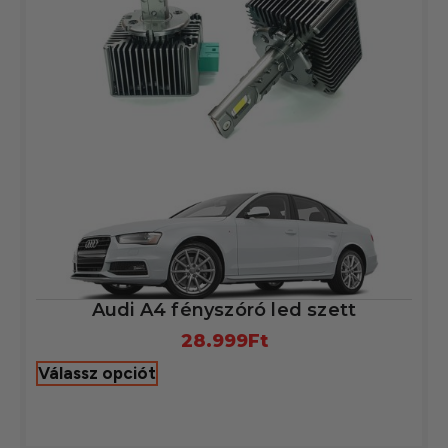
Audi A4 fényszóró led szett
28.999
Ft
Válassz opciót