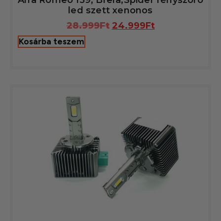
Alfa Romeo 159, Brera,Spider fényszóró
led szett xenonos
28.999
Ft
24.999
Ft
Kosárba teszem