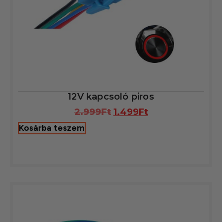
12V kapcsoló piros
2.999
Ft
1.499
Ft
Kosárba teszem