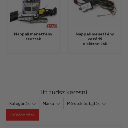
Nappali menetfény
Nappali menetfény
szettek
vezérlő
elektronikák
Itt tudsz keresni
Kategóriák
Márka
Méretek és fajták
Szűrő törlése