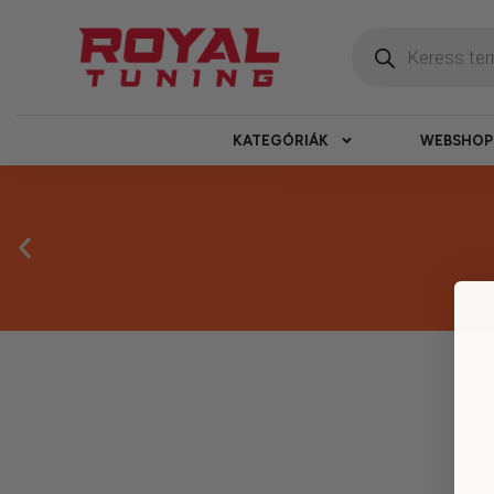
KATEGÓRIÁK
WEBSHOP
Megbízható 
Kínálatunkban kizárólag olyan termékek sz