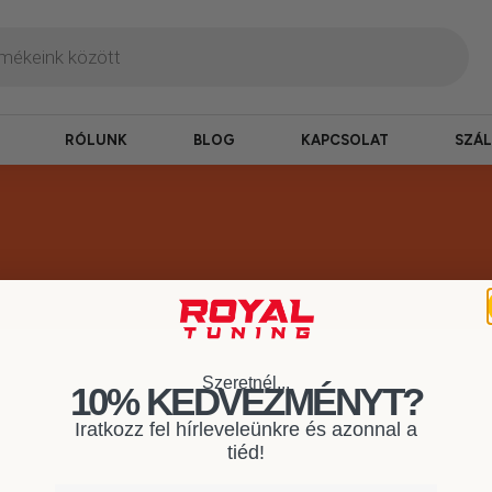
RÓLUNK
BLOG
KAPCSOLAT
SZÁL
Szeretnél...
termékek
10% KEDVEZMÉNYT?
Iratkozz fel hírleveleünkre és azonnal a
tiéd!
erepelnek, amelyekben mi is bízunk.