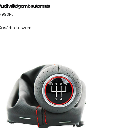
Audi váltógomb automata
6.990
Ft
Kosárba teszem