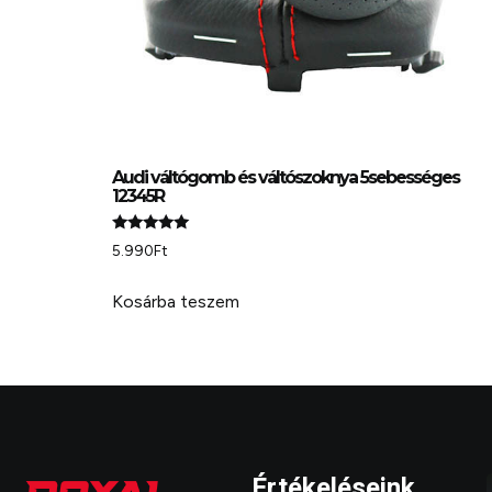
Audi váltógomb és váltószoknya 5sebességes
12345R
Értékelés:
5.990
Ft
5.00
/ 5
Kosárba teszem
Értékeléseink