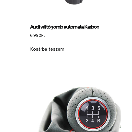
Audi váltógomb automata Karbon
6.990
Ft
Kosárba teszem