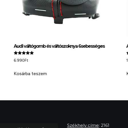
Audi váltógomb és váltószoknya 6sebességes
Értékelés:
6.990
Ft
5.00
5
/ 5
/
Kosárba teszem
Székhely címe
: 2161