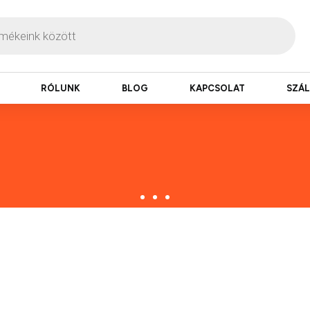
RÓLUNK
BLOG
KAPCSOLAT
SZÁL
zbesítés
ogy hamar kézhez kapd a csomagod.