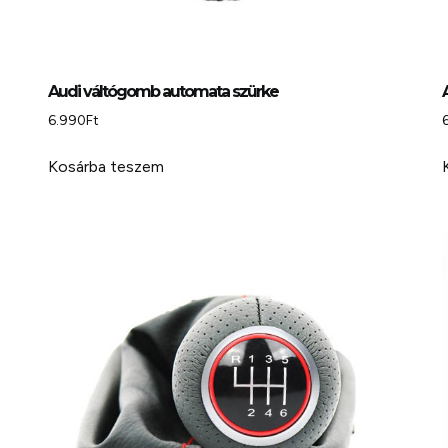
Audi váltógomb automata szürke
6.990
Ft
Kosárba teszem