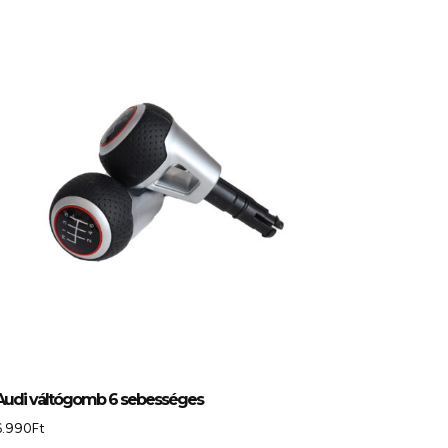
Audi váltógomb 6 sebességes
6.990
Ft