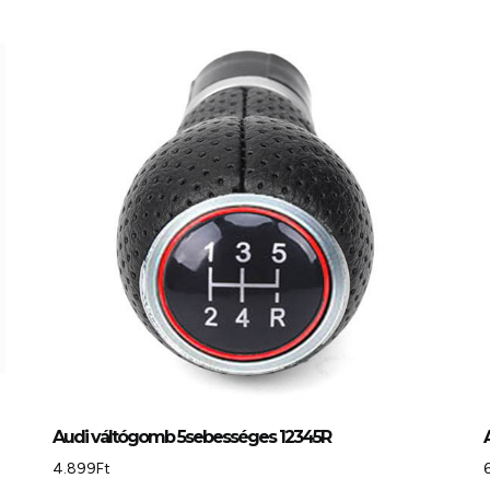
Audi váltógomb 5sebességes 12345R
4.899
Ft