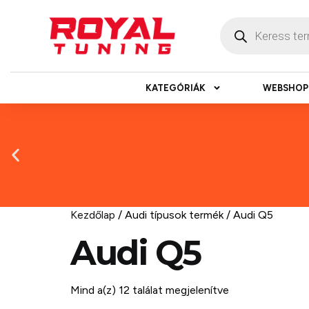
KATEGÓRIÁK
WEBSHOP
Kezdőlap
/ Audi típusok termék / Audi Q5
Audi Q5
Másnapi ké
Mind a(z) 12 találat megjelenítve
Gyors rendelésfeldolgozással segítünk, h