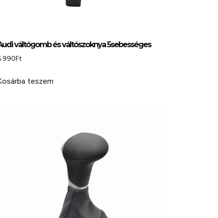
Audi váltógomb és váltószoknya 5sebességes
6.990
Ft
Kosárba teszem