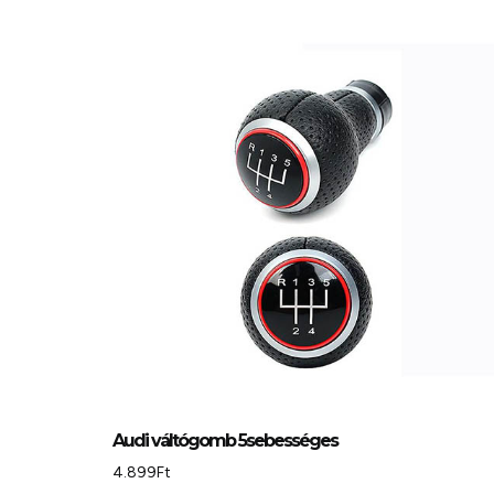
Audi váltógomb 5sebességes
4.899
Ft