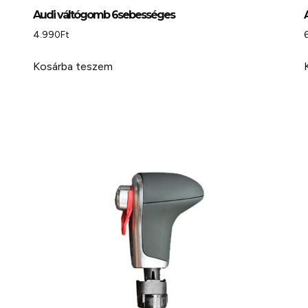
Audi váltógomb 6sebességes
4.990
Ft
Kosárba teszem