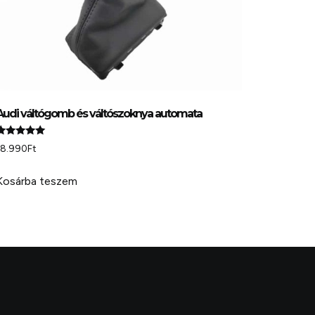
Audi váltógomb és váltószoknya automata
Értékelés:
18.990
Ft
.00
 5
Kosárba teszem