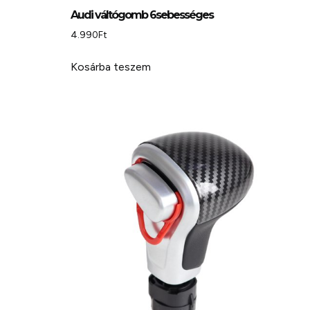
Audi váltógomb 6sebességes
4.990
Ft
Kosárba teszem