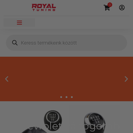
0
Chevrolet váltógomb