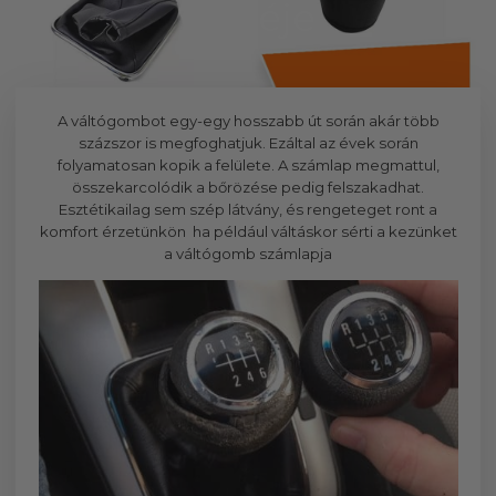
cseréje
A váltógombot egy-egy hosszabb út során akár több
százszor is megfoghatjuk. Ezáltal az évek során
folyamatosan kopik a felülete. A számlap megmattul,
összekarcolódik a bőrözése pedig felszakadhat.
Esztétikailag sem szép látvány, és rengeteget ront a
komfort érzetünkön ha például váltáskor sérti a kezünket
a váltógomb számlapja