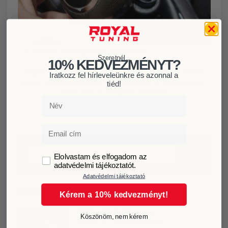
Chverolet váltógomb leszedése
Szeretnél...
10% KEDVEZMÉNYT?
Ezekhez a Chevrolet típusokhoz
a
váltógombok,váltószoknyák
és kézifékszoknyák
Iratkozz fel hírleveleünkre és azonnal a
mellett a
kulcsházak
is megtalálhatóak a royaltuningon,
tiéd!
mivel ezek is elkopnak általában.
Név
Email
GDPR
Elolvastam és elfogadom az
adatvédelmi tájékoztatót.
Adatvédelmi tájékoztató
Korábbi cikkeink
Kérem a 10% kedvezményt!
BMW váltógomb csere
Köszönöm, nem kérem
2026-07-27
Nincs hozzászólás