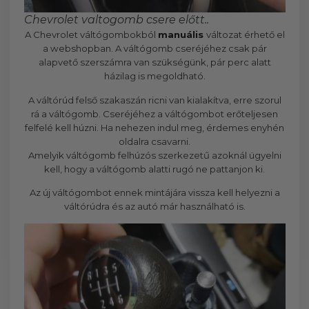
Chevrolet valtogomb csere előtt..
A Chevrolet váltógombokból
manuális
változat érhető el
a webshopban. A váltógomb cseréjéhez csak pár
alapvető szerszámra van szükségünk, pár perc alatt
házilag is megoldható.
A váltórúd felső szakaszán ricni van kialakítva, erre szorul
rá a váltógomb. Cseréjéhez a váltógombot erőteljesen
felfelé kell húzni. Ha nehezen indul meg, érdemes enyhén
oldalra csavarni.
Amelyik váltógomb felhúzós szerkezetű azoknál ügyelni
kell, hogy a váltógomb alatti rugó ne pattanjon ki.
Az új váltógombot ennek mintájára vissza kell helyezni a
váltórúdra és az autó már használható is.