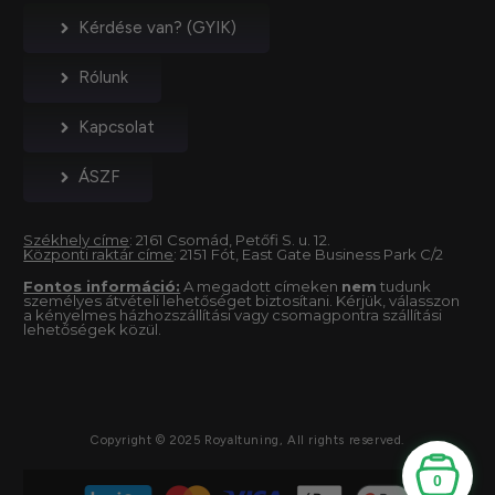
Kérdése van? (GYIK)
Rólunk
Kapcsolat
ÁSZF
Székhely címe
: 2161 Csomád, Petőfi S. u. 12.
Központi raktár címe
: 2151 Fót, East Gate Business Park C/2
Fontos információ:
A megadott címeken
nem
tudunk
személyes átvételi lehetőséget biztosítani. Kérjük, válasszon
a kényelmes házhozszállítási vagy csomagpontra szállítási
lehetőségek közül.
Copyright © 2025 Royaltuning, All rights reserved.
0