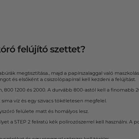
ró felújító szettet?
búrák megtisztítása., majd a papírszalaggal való maszkolás
got és elsőként a csiszolópapírral kell kezdeni a felújítást.
, 800 1200 és 2000. A durvább 800-astól kell a finomabb 20
z sima víz és egy szivacs tökéletesen megfelel.
nyszóró felülete matt és homályos lesz.
et a STEP 2 feliratú kék polírozószerrel kell használni. A p
nyszórókat és egy ronggyal szárazra kell törölni.