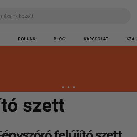
RÓLUNK
BLOG
KAPCSOLAT
SZÁL
tó szett
Fényszóró felújító szett