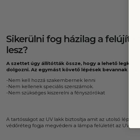
Sikerülni fog házilag a felújítá
lesz?
A szettet úgy állítótták össze, hogy a lehető legkön
dolgozni. Az egymást követő lépések bevannak szá
-Nem kell hozzá szakembernek lenni
-Nem kellenek speciális szerszámok.
-Nem szükséges kiszerelni a fényszórókat
A tartósságot az UV lakk biztosítja amit az utolsó lépés ké
védőréteg fogja megvédeni a lámpa felületét az UV sugá