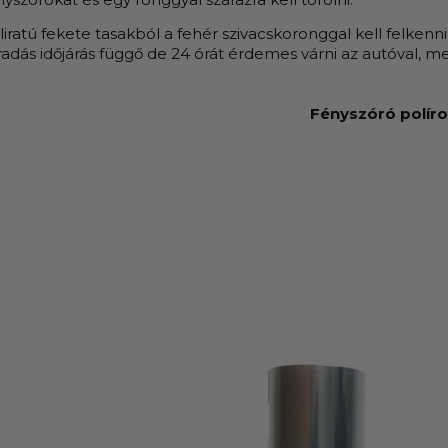
eliratú fekete tasakból a fehér szivacskoronggal kell felken
dás időjárás függő de 24 órát érdemes várni az autóval, mer
Fényszóró polír