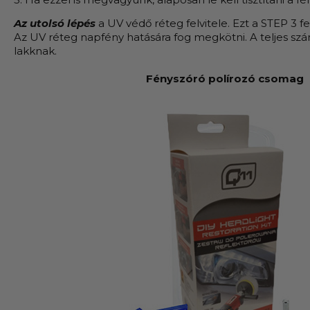
Az utolsó lépés
a UV védő réteg felvitele. Ezt a STEP 3 f
Az UV réteg napfény hatására fog megkötni. A teljes szára
lakknak.
Fényszóró polírozó csomag