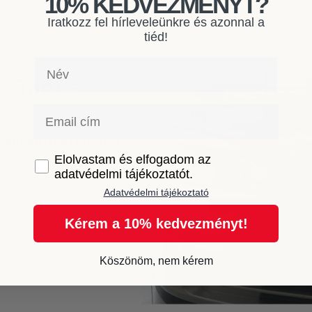
10% KEDVEZMÉNYT?
Iratkozz fel hírleveleünkre és azonnal a
tiéd!
Név
s? Tartós
Email
nyebben lehessen vele
mozva.
GDPR
Elolvastam és elfogadom az
adatvédelmi tájékoztatót.
Adatvédelmi tájékoztató
Kérem a 10% kedvezményt!
Köszönöm, nem kérem
nt kell felkenni. Ez a
rzástól.