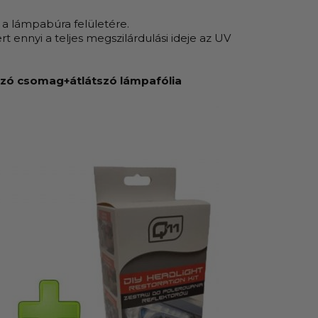
ni a lámpabúra felületére.
t ennyi a teljes megszilárdulási ideje az UV
ozó csomag+átlátszó lámpafólia