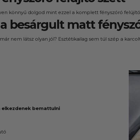
termékek
yen könnyű dolgod mint ezzel a komplett fényszóró felújító 
erepelnek, amelyekben mi is bízunk.
 a besárgult matt fényszó
már nem látsz olyan jól? Esztétikailag sem túl szép a karcol
n elkezdenek bemattulni
utó