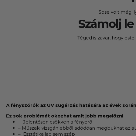
Megbízható 
Sose volt még il
Kínálatunkban kizárólag olyan termékek sz
Számolj le
Téged is zavar, hogy este 
A fényszórók az UV sugárzás hatására az évek sorá
Ez sok problémát okozhat amit jobb megelőzni
– Jelentősen csökken a fényerő
– Műszaki vizsgán ebből adódóan megbukhat az a
– Esztétikailag sem szép