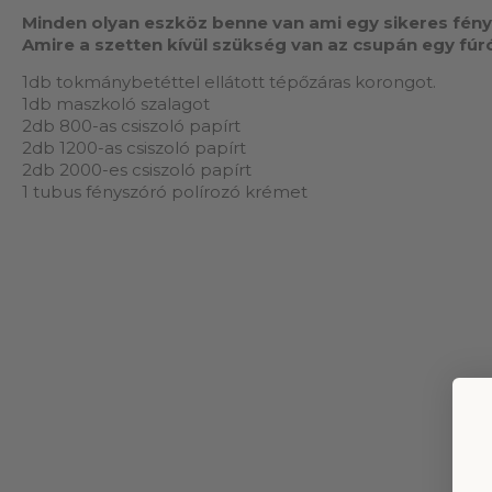
Minden olyan eszköz benne van ami egy sikeres fénys
Amire a szetten kívül szükség van az csupán egy fúr
1db tokmánybetéttel ellátott tépőzáras korongot.
1db maszkoló szalagot
2db 800-as csiszoló papírt
2db 1200-as csiszoló papírt
2db 2000-es csiszoló papírt
1 tubus fényszóró polírozó krémet