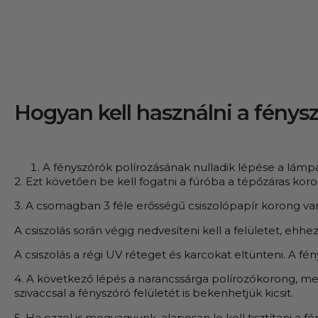
Hogyan kell használni a fényszó
A fényszórók polírozásának nulladik lépése a lámpa
2. Ezt követően be kell fogatni a fúróba a tépőzáras koron
3. A csomagban 3 féle erősségű csiszolópapír korong van
A csiszolás során végig nedvesíteni kell a felületet, ehhe
A csiszolás a régi UV réteget és karcokat eltünteni. A fé
4. A következő lépés a narancssárga polírozókorong, mely
szivaccsal a fényszóró felületét is bekenhetjük kicsit.
5. Ha ezzel is megvagyunk, alaposan le kell tisztítani a fé