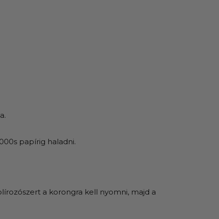
a.
00s papírig haladni.
olírozószert a korongra kell nyomni, majd a