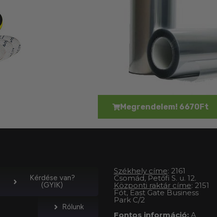
Megrendelem! 6670Ft
Székhely címe
: 2161
Kérdése van?
Csomád, Petőfi S. u. 12.
(GYIK)
Központi raktár címe
: 2151
Fót, East Gate Business
Park C/2
Rólunk
Fontos információ:
A