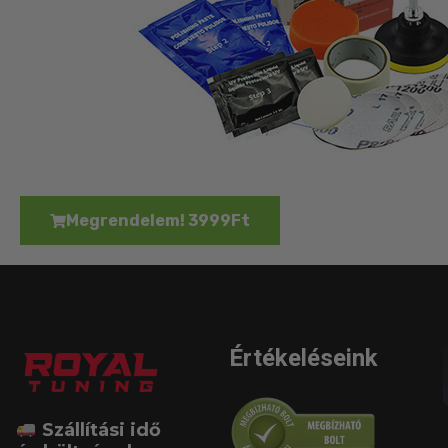
Megrendelem! 3999Ft
Értékeléseink
Szállítási idő