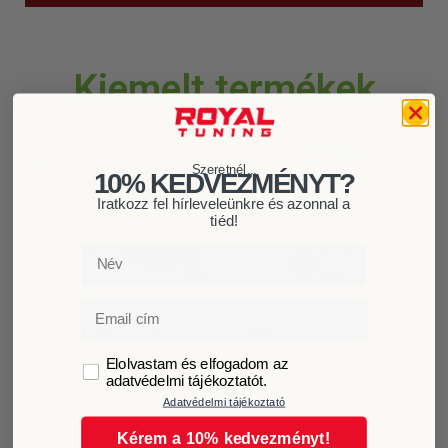
Kiemelt termékek
Akció!
Szeretnél...
10% KEDVEZMÉNYT?
Iratkozz fel hírleveleünkre és azonnal a
tiéd!
Név
Email
Mikulássapka
Rénszarvas agancs
fejtámlára 1db
autóra karácsonyi
GDPR
Elolvastam és elfogadom az
dekoráció
adatvédelmi tájékoztatót.
1.999
Ft
Adatvédelmi tájékoztató
4.990
Ft
Értékelés:
5.00
Kérem a 10% kedvezményt!
/ 5