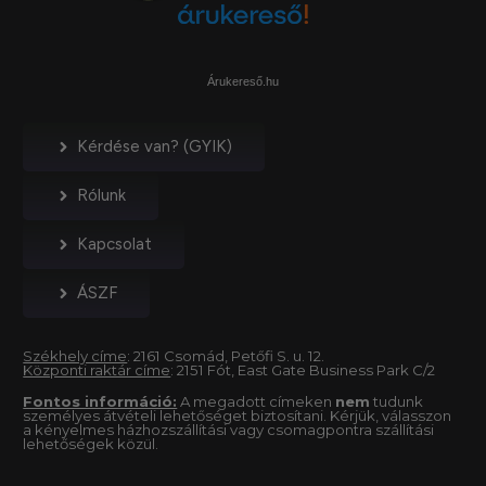
Árukereső.hu
Kérdése van? (GYIK)
Rólunk
Kapcsolat
ÁSZF
Székhely címe
: 2161 Csomád, Petőfi S. u. 12.
Központi raktár címe
: 2151 Fót, East Gate Business Park C/2
Fontos információ:
A megadott címeken
nem
tudunk
személyes átvételi lehetőséget biztosítani. Kérjük, válasszon
a kényelmes házhozszállítási vagy csomagpontra szállítási
lehetőségek közül.