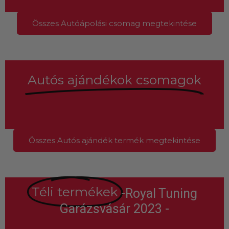
Összes Autóápolási csomag megtekintése
Autós ajándékok csomagok
Összes Autós ajándék termék megtekintése
Téli termékek
-Royal Tuning
Garázsvásár 2023 -