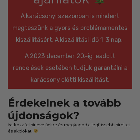
A karácsonyi szezonban is mindent
megteszünk a gyors és problémamentes
kiszállításért. A kiszállítási idő 1-3 nap.
A 2023 december 20.-ig leadott
rendelések esetében tudjuk garantálni a
karácsony elötti kiszállítást.
Érdekelnek a tovább
újdonságok?
Iratkozz fel hírlevelünkre és megkapod a legfrissebb híreket
és akciókat.