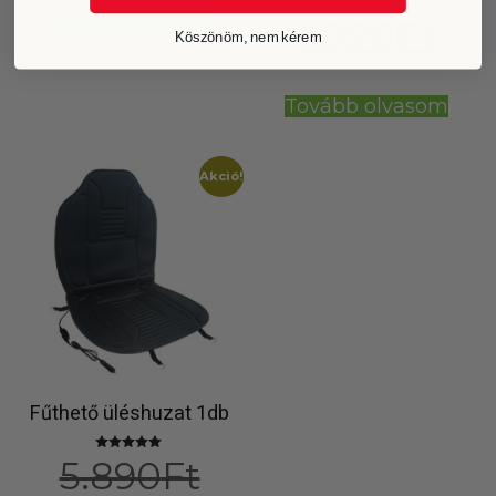
Kosárba teszem
1.990
Ft
Köszönöm, nem kérem
Tovább olvasom
Akció!
Fűthető üléshuzat 1db
5.890
Ft
Értékelés:
4.84
/ 5