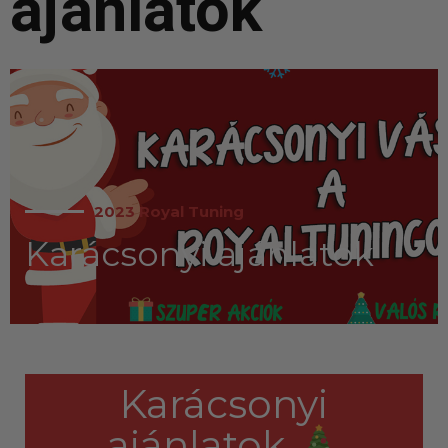
ajánlatok
Másnapi kézbesítés
Gyors rendelésfeldolgozással segítünk, hogy hamar
kézhez kapd a csomagod.
2023 Royal Tuning
Karácsonyi ajánlatok
Karácsonyi
ajánlatok