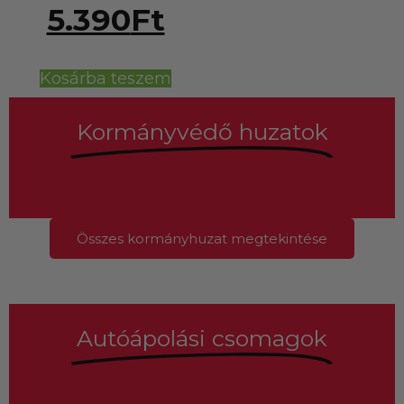
5.390
Ft
Kosárba teszem
Kormányvédő huzatok
Összes kormányhuzat megtekintése
Autóápolási csomagok