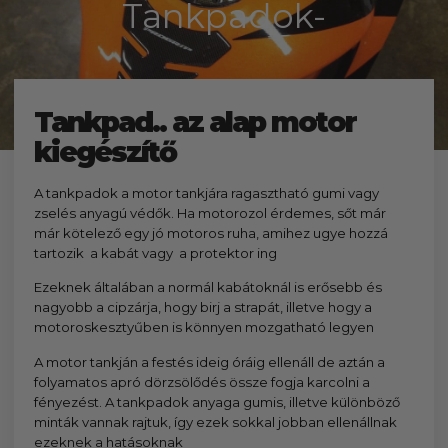
kézhez kapd a csomagod.
Tankpadok-
Tankpad.. az alap motor
kiegészítő
A tankpadok a motor tankjára ragasztható gumi vagy
zselés anyagú védők. Ha motorozol érdemes, sőt már
már kötelező egy jó motoros ruha, amihez ugye hozzá
tartozik a kabát vagy a protektor ing
Ezeknek általában a normál kabátoknál is erősebb és
nagyobb a cipzárja, hogy birj a strapát, illetve hogy a
motoroskesztyűben is könnyen mozgatható legyen
A motor tankján a festés ideig óráig ellenáll de aztán a
folyamatos apró dörzsölődés össze fogja karcolni a
fényezést. A tankpadok anyaga gumis, illetve különböző
minták vannak rajtuk, így ezek sokkal jobban ellenállnak
ezeknek a hatásoknak