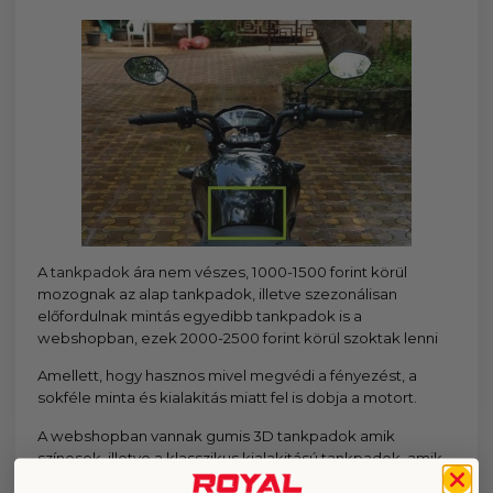
A
tankpadok
ára nem vészes, 1000-1500 forint körül
mozognak az alap tankpadok, illetve szezonálisan
előfordulnak mintás egyedibb tankpadok is a
webshopban, ezek 2000-2500 forint körül szoktak lenni
Amellett, hogy hasznos mivel megvédi a fényezést, a
sokféle minta és kialakitás miatt fel is dobja a motort.
A webshopban vannak gumis 3D tankpadok amik
színesek, illetve a klasszikus kialakitású tankpadok, amik
karbon és fekete színben érhetőek el