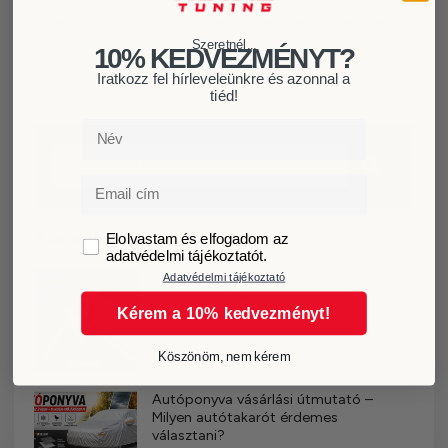
A karbon mintás
Pro grip tankpad
tankpad szinte az egyik
legnépszerűbb motoros termékünk a tankpadok közül
Szeretnél...
10% KEDVEZMÉNYT?
Iratkozz fel hírleveleünkre és azonnal a
tiéd!
Név
Email
Korábbi cikkeink
GDPR
Elolvastam és elfogadom az
adatvédelmi tájékoztatót.
BMW váltógomb csere
Adatvédelmi tájékoztató
2026-07-27
Nincs hozzászólás
Kérem a 10% kedvezményt!
Köszönöm, nem kérem
Autóponyva vásárlási útmutató –
Milyen autótakarót érdemes
választani?