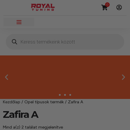
0
Kezdőlap
/ Opel típusok termék / Zafira A
Másnapi kézbesítés
Zafira A
Gyors rendelésfeldolgozással segítünk, hogy hamar
Mind a(z) 2 találat megjelenítve