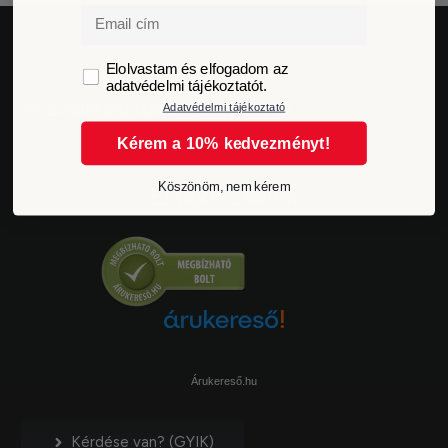
Email
GDPR
Elolvastam és elfogadom az
adatvédelmi tájékoztatót.
Szállítási idő és költségek
Adatvédelmi tájékoztató
Kérem a 10% kedvezményt!
Köszönöm, nem kérem
Értékeléseink
Árukereső.hu
Kérdése van? (GYIK)