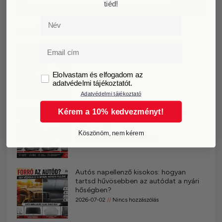
tiéd!
Név
Korábbi cikkeink
Email
BMW váltógomb csere
2026-07-27
Nincs hozzászólás
GDPR
Elolvastam és elfogadom az
adatvédelmi tájékoztatót.
Adatvédelmi tájékoztató
Autóponyva vásárlási útmutató –
Kérem a 10% kedvezményt!
Milyen autótakarót érdemes
választani?
Köszönöm, nem kérem
2026-07-20
Nincs hozzászólás
Autós napellenző kisokos: hogyan
tartsd hűvösebben az autódat a nyári
hőségben?
2026-07-02
Nincs hozzászólás