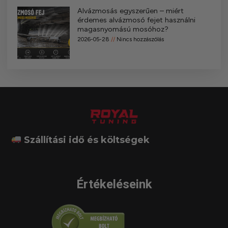
Alvázmosás egyszerűen – miért
érdemes alvázmosó fejet használni
magasnyomású mosóhoz?
2026-05-28
Nincs hozzászólás
Szállítási idő és költségek
Értékeléseink