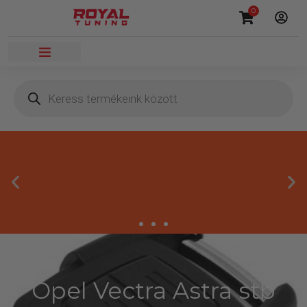
0
Opel Vectra Astra stb
Másnapi kézbesítés