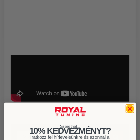
Szeretnél...
10% KEDVEZMÉNYT?
Iratkozz fel hírleveleünkre és azonnal a