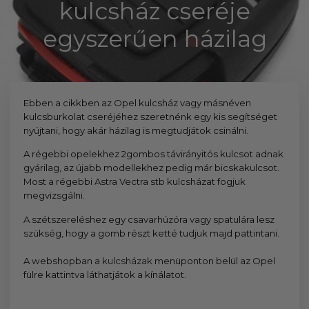
kulcsház cseréje
Gyors rendelésfeldolgozással segítünk, hogy hamar
egyszerűen házilag
kézhez kapd a csomagod.
Ebben a cikkben az Opel kulcsház vagy másnéven
kulcsburkolat cseréjéhez szeretnénk egy kis segítséget
nyújtani, hogy akár házilag is megtudjátok csinálni.
A régebbi opelekhez 2gombos távirányitós kulcsot adnak
gyárilag, az újabb modellekhez pedig már bicskakulcsot.
Most a régebbi Astra Vectra stb kulcsházat fogjuk
megvizsgálni.
A szétszereléshez egy csavarhúzóra vagy spatulára lesz
szükség, hogy a gomb részt ketté tudjuk majd pattintani.
A webshopban a
kulcsházak
menüponton belül az Opel
fülre kattintva láthatjátok a kínálatot.