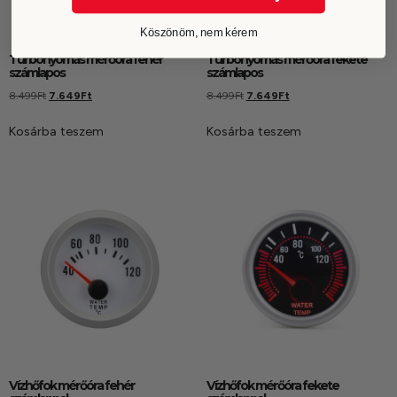
Köszönöm, nem kérem
Turbónyomás mérőóra fehér
Turbónyomás mérőóra fekete
számlapos
számlapos
8.499
Ft
7.649
Ft
8.499
Ft
7.649
Ft
Kosárba teszem
Kosárba teszem
Vízhőfok mérőóra fehér
Vízhőfok mérőóra fekete