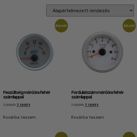
Akció!
Akció!
Feszültség mérőóra fehér
Fordulatszám mérőóra fehér
számlappal
számlappal
7.999
Ft
7.199
Ft
7.999
Ft
7.199
Ft
Kosárba teszem
Kosárba teszem