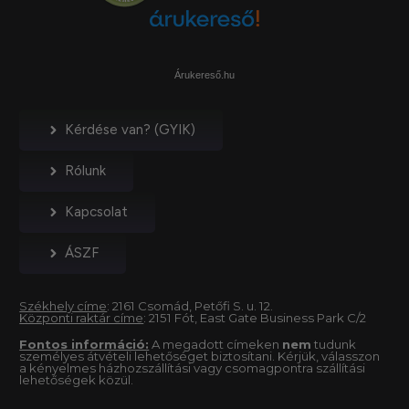
Árukereső.hu
Kérdése van? (GYIK)
Rólunk
Kapcsolat
ÁSZF
Székhely címe
: 2161 Csomád, Petőfi S. u. 12.
Központi raktár címe
: 2151 Fót, East Gate Business Park C/2
Fontos információ:
A megadott címeken
nem
tudunk
személyes átvételi lehetőséget biztosítani. Kérjük, válasszon
a kényelmes házhozszállítási vagy csomagpontra szállítási
lehetőségek közül.