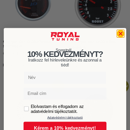
Olajnyomás mérőóra fekete
Turbónyomás mérőóra 3bar
számlappal
Szeretnél...
10% KEDVEZMÉNYT?
8.990
Ft
8.091
Ft
Értékelés:
8.499
Ft
7.649
Ft
5.00
Iratkozz fel hírleveleünkre és azonnal a
/ 5
Kosárba teszem
tiéd!
Kosárba teszem
Név
Akció!
Akció!
Email
GDPR
Elolvastam és elfogadom az
adatvédelmi tájékoztatót.
Adatvédelmi tájékoztató
Kérem a 10% kedvezményt!