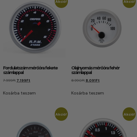
Akció!
Akció!
Fordulatszám mérőóra fekete
Olajnyomás mérőóra fehér
számlappal
számlappal
7.999
Ft
7.199
Ft
8.990
Ft
8.091
Ft
Kosárba teszem
Kosárba teszem
Akció!
Akció!