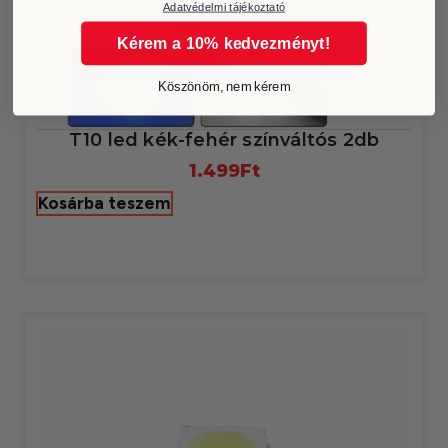
Adatvédelmi tájékoztató
Kérem a 10% kedvezményt!
Köszönöm, nem kérem
T10 led kék-fehér színváltós 2db
1.499
Ft
Kosárba teszem