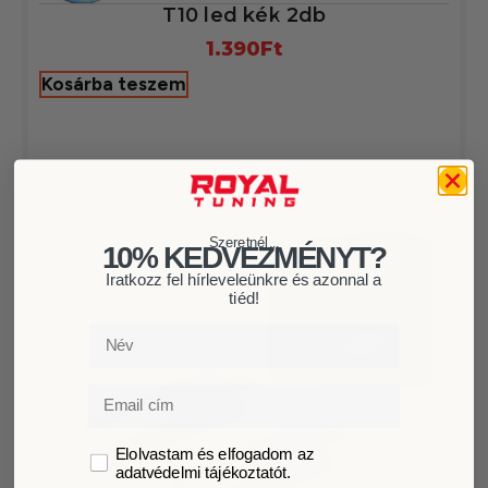
T10 led kék 2db
1.390
Ft
Kosárba teszem
Szeretnél...
10% KEDVEZMÉNYT?
Iratkozz fel hírleveleünkre és azonnal a
tiéd!
Név
Email
GDPR
Elolvastam és elfogadom az
adatvédelmi tájékoztatót.