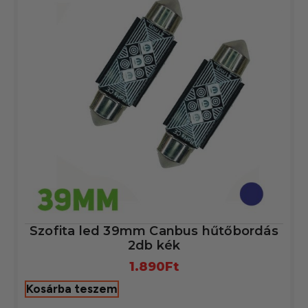
Szofita led 39mm Canbus hűtőbordás
2db kék
1.890
Ft
Kosárba teszem