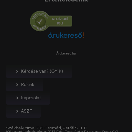
Árukereső.hu
Kérdése van? (GYIK)
Rólunk
Kapcsolat
ÁSZF
Székhely címe
: 2161 Csomád, Petőfi S. u. 12.
Központi raktár címe
: 2151 Fót, East Gate Business Park C/2