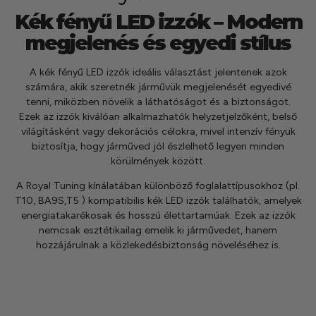
kézhez kapd a csomagod.
Kék fényű LED izzók – Modern
megjelenés és egyedi stílus
A kék fényű LED izzók ideális választást jelentenek azok
számára, akik szeretnék járművük megjelenését egyedivé
tenni, miközben növelik a láthatóságot és a biztonságot.
Ezek az izzók kiválóan alkalmazhatók helyzetjelzőként, belső
világításként vagy dekorációs célokra, mivel intenzív fényük
biztosítja, hogy járműved jól észlelhető legyen minden
körülmények között.
A Royal Tuning kínálatában különböző foglalattípusokhoz (pl.
T10, BA9S,T5 ) kompatibilis kék LED izzók találhatók, amelyek
energiatakarékosak és hosszú élettartamúak.
Ezek az izzók
nemcsak esztétikailag emelik ki járművedet, hanem
hozzájárulnak a közlekedésbiztonság növeléséhez is.