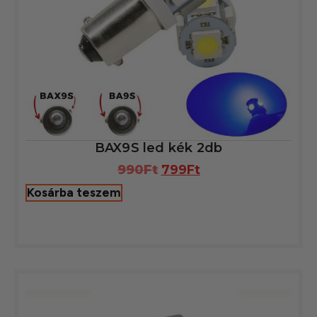
BAX9S led kék 2db
990
Ft
799
Ft
Kosárba teszem