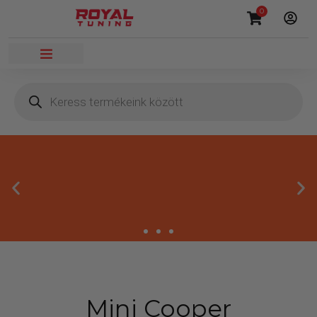
0
Másnapi kézbesítés
Mini Cooper
Gyors rendelésfeldolgozással segítünk, hogy hamar