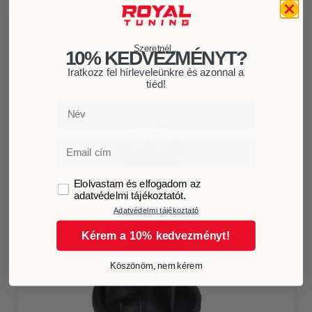
6.490
Ft
Kosárba teszem
Szeretnél...
10% KEDVEZMÉNYT?
Iratkozz fel hírleveleünkre és azonnal a
tiéd!
Név
Email
GDPR
Elolvastam és elfogadom az
adatvédelmi tájékoztatót.
Adatvédelmi tájékoztató
Kérem a 10% kedvezményt!
Köszönöm, nem kérem