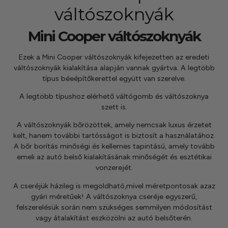
kézhez kapd a csomagod.
váltószoknyák
Mini Cooper váltószoknyák
Ezek a Mini Cooper váltószoknyák kifejezetten az eredeti
váltószoknyák kialakítása alapján vannak gyártva. A legtöbb
típus béeépítőkerettel együtt van szerelve.
A legtöbb típushoz elérhető
váltógomb és váltószoknya
szett
is.
A váltószoknyák bőrözöttek, amely nemcsak luxus érzetet
kelt, hanem további tartósságot is biztosít a használatához.
A bőr borítás minőségi és kellemes tapintású, amely tovább
emeli az autó belső kialakításának minőségét és esztétikai
vonzerejét.
A cseréjük házileg is megoldható,mivel méretpontosak azaz
gyári méretűek! A váltószoknya cseréje egyszerű,
felszerelésük során nem szükséges semmilyen módosítást
vagy átalakítást eszközölni az autó belsőterén.