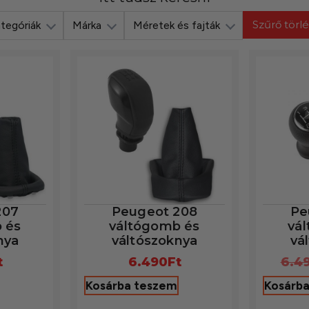
Szűrő törl
tegóriák
Márka
Méretek és fajták
207
Peugeot 208
Pe
 és
váltógomb és
vá
nya
váltószoknya
vá
t
6.490
Ft
6.4
Kosárba teszem
Kosárb