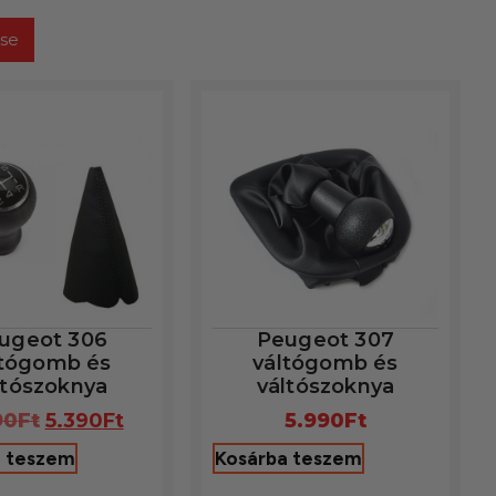
ése
ugeot 306
Peugeot 307
ltógomb és
váltógomb és
ltószoknya
váltószoknya
90
Ft
5.390
Ft
5.990
Ft
a teszem
Kosárba teszem