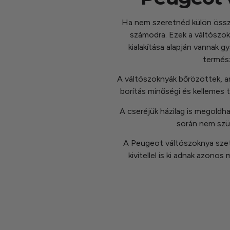
Ha nem szeretnéd külön össze
számodra. Ezek a váltószok
kialakítása alapján vannak
termész
A váltószoknyák bőrözöttek, am
borítás minőségi és kellemes t
A cseréjük házilag is megoldh
során nem szü
A Peugeot váltószoknya szett 
kivitellel is ki adnak azono