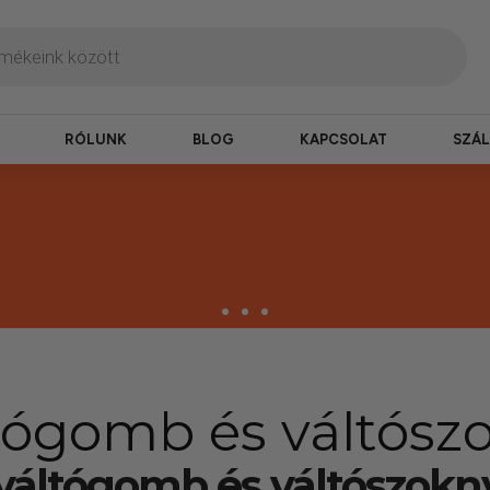
RÓLUNK
BLOG
KAPCSOLAT
SZÁL
tógomb és váltószo
váltógomb és váltószokny