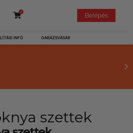
0
Belépés
LÍTÁSI INFÓ
GARÁZSVÁSÁR
knya szettek
a szettek