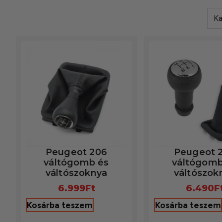
Ka
Peugeot 206
Peugeot 
váltógomb és
váltógomb
váltószoknya
váltószok
6.999
Ft
6.490
F
Kosárba teszem
Kosárba teszem