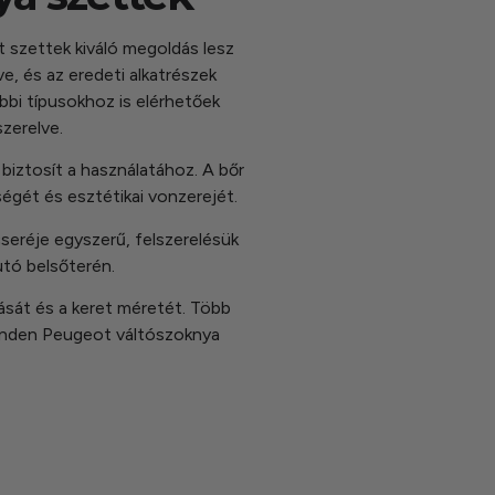
 szettek kiváló megoldás lesz
, és az eredeti alkatrészek
bi típusokhoz is elérhetőek
zerelve.
biztosít a használatához. A bőr
ségét és esztétikai vonzerejét.
seréje egyszerű, felszerelésük
tó belsőterén.
tását és a keret méretét. Több
. Minden Peugeot váltószoknya