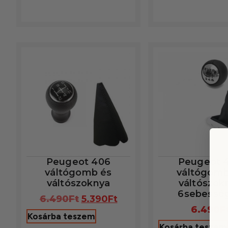
Peugeot 406
Peugeot 
váltógomb és
váltógomb
váltószoknya
váltószok
6sebessé
6.490
Ft
5.390
Ft
6.490
F
Kosárba teszem
Kosárba teszem