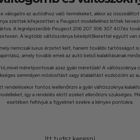
 válogatni az autódhoz való termékeket, akkor az összeállított
nya szettek kifejezetten a Peugeot modellekhez lettek tervezve
 gyártva. A legnépszerűbb Peugeot 206 207 306 307 407és továb
etesen. A legtöbb váltószoknya béeépítőkerettel együtt van s
ely nemcsak luxus érzetet kelt, hanem további tartósságot is 
apintású, amely tovább emeli az autó belső kialakításának minő
ató,mivel méretpontosak azaz gyári méretűek! A váltószoknya c
kséges semmilyen módosítást vagy átalakítást eszközölni az au
rendelésekor fontos leellenőrizni a gyári váltószoknya kialakí
s modelleket, így a rendelés elött ezeket ellenőrizni szükséges
esetében felhívjuk a figyelmet ezekre a kényes pontokra.
Itt tudsz keresni