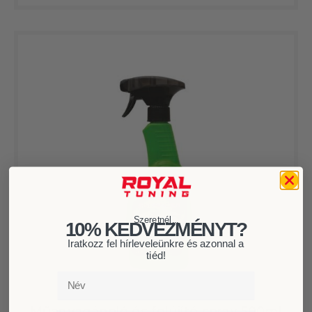
Szeretnél...
10% KEDVEZMÉNYT?
Iratkozz fel hírleveleünkre és azonnal a
tiéd!
Név
Műanyagápoló és felújító spray 500ml