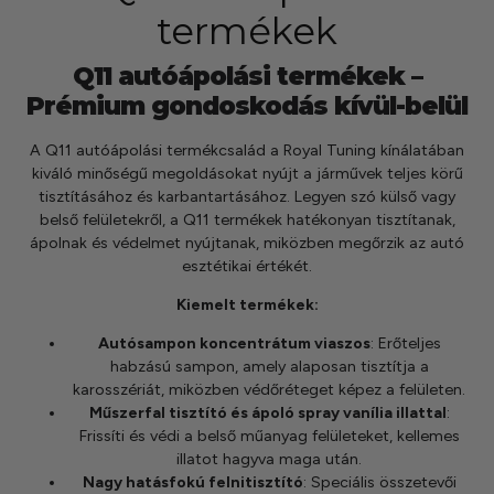
szerepelnek, amelyekben mi is bízunk.
termékek
Q11 autóápolási termékek –
Prémium gondoskodás kívül-belül
A Q11 autóápolási termékcsalád a Royal Tuning kínálatában
kiváló minőségű megoldásokat nyújt a járművek teljes körű
tisztításához és karbantartásához.
Legyen szó külső vagy
belső felületekről, a Q11 termékek hatékonyan tisztítanak,
ápolnak és védelmet nyújtanak, miközben megőrzik az autó
esztétikai értékét.
Kiemelt termékek:
Autósampon koncentrátum viaszos
:
Erőteljes
habzású sampon, amely alaposan tisztítja a
karosszériát, miközben védőréteget képez a felületen.
Műszerfal tisztító és ápoló spray vanília illattal
:
Frissíti és védi a belső műanyag felületeket, kellemes
illatot hagyva maga után.
Nagy hatásfokú felnitisztító
:
Speciális összetevői