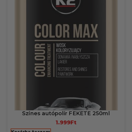
Színes autópolír FEKETE 250ml
1.999
Ft
Kosárba teszem