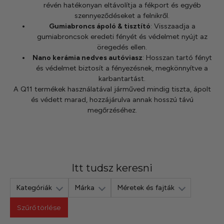
révén hatékonyan eltávolítja a fékport és egyéb
szennyeződéseket a felnikről.
Gumiabroncs ápoló & tisztító
:
Visszaadja a
gumiabroncsok eredeti fényét és védelmet nyújt az
öregedés ellen.
Nano kerámia nedves autóviasz
:
Hosszan tartó fényt
és védelmet biztosít a fényezésnek, megkönnyítve a
karbantartást.
A Q11 termékek használatával járműved mindig tiszta, ápolt
és védett marad, hozzájárulva annak hosszú távú
megőrzéséhez.
Itt tudsz keresni
Kategóriák
Márka
Méretek és fajták
Szűrő törlése