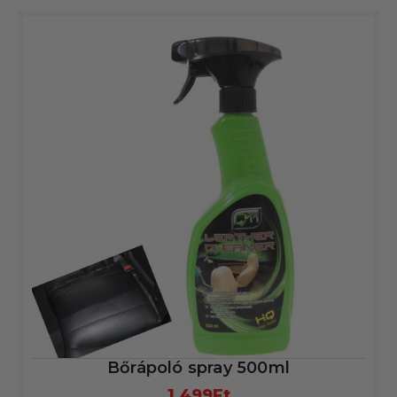
Bőrápoló spray 500ml
1.499
Ft