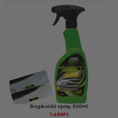
Bogároldó spray 500ml
1.499
Ft