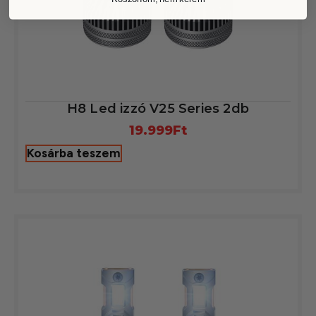
H8 Led izzó V25 Series 2db
19.999
Ft
Kosárba teszem