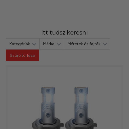
szerepelnek, amelyekben mi is bízunk.
Itt tudsz keresni
Kategóriák
Márka
Méretek és fajták
Szűrő törlése