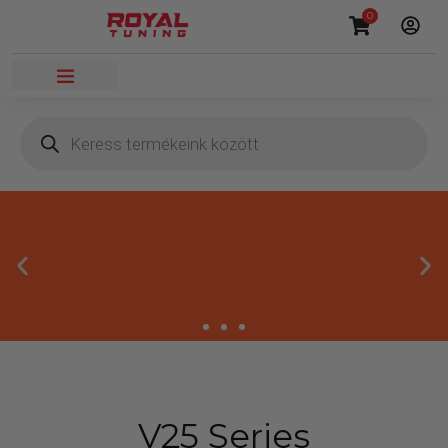
0
Megbízható termékek
V25 Series
Kínálatunkban kizárólag olyan termékek