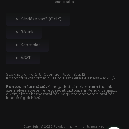
Árukereső.hu
Kérdése van? (GYIK)
Rólunk
Kapcsolat
ÁSZF
Székhely címe
: 2161 Csomád, Petőfi S. u. 12.
Központi raktár címe
: 2151 Fót, East Gate Business Park C/2
Fontos információ:
A megadott címeken
nem
tudunk
személyes átvételi lehetőséget biztosítani. Kérjük, válasszon
a kényelmes házhozszállítási vagy csomagpontra szállítási
lehetőségek közül.
Copyright © 2025 Royaltuning, All rights reserved.