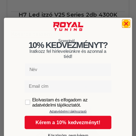
H7 Led izzó V25 Series 2db 4300K
19.999
Ft
Kosárba teszem
Szeretnél...
10% KEDVEZMÉNYT?
Iratkozz fel hírleveleünkre és azonnal a
tiéd!
Név
Email
GDPR
Elolvastam és elfogadom az
adatvédelmi tájékoztatót.
Adatvédelmi tájékoztató
Kérem a 10% kedvezményt!
Köszönöm, nem kérem