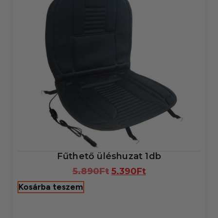
Fűthető üléshuzat 1db
5.890
Ft
5.390
Ft
Kosárba teszem