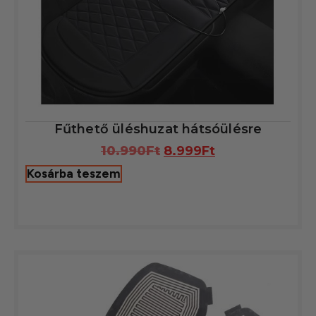
Fűthető üléshuzat hátsóülésre
10.990
Ft
8.999
Ft
Kosárba teszem