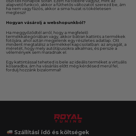
őszi-téli hónapok során. Ezért ha többre vágysz, mint az
alapvető funkció, akkor a fűthetős változatot szerezd be, ám
ha nem vagy fázós, akkor a sima huzat is tökéletesen
megteszi!
Hogyan vásárolj a webshopunkból?
Ha meggyőződtél arról, hogy a megfelelő
termékkategóriában vagy, akkor bátran kattints a termékek
fotójára, ahol aztán megjelenik egy részletes adatlap. Ott
mindent megtalálsz a termékkel kapcsolatban: az anyagát, a
méretét, hogy mely autótípusokra alkalmas, és persze a
vélemények sem maradnak el.
Egy kattintással teheted is bele az ideális terméket a virtuális
kosaradba, ám ha vásárlás előtt még kérdésed merül fel,
fordulj hozzánk bizalommal!
Szállítási idő és költségek