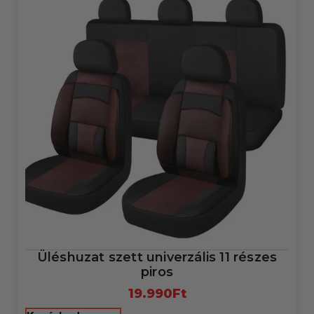
Üléshuzat szett univerzális 11 részes
piros
19.990
Ft