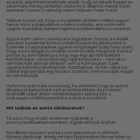
az autót, alapértelmezettnek veszik, hogy az ülések huzata és
a kormány mindig sértetlen, tiszta és jó állapotú marad. Ezzel
szemben viszont a valóság valami teljesen mást mutat.
Többek között azt, hogy a megfelelő védelem nélkül nagyon
hamar eljön a szakadás és a bekoszolódás, ami aztán nem
csupán esztétikai, hanem higiéniai problémákhoz is vezethet.
Éppen ezért akkor cselekszel a legjobban, ha már a nulladik
percben
beszerzel
kormányvédő huzatot
és üléshuzatot
is.
Ezeknek a használatával ugyanis rengeteget tudsz tenni azért,
hogy autód állagát és értékét minél tovább megőrizd. Ezentúl
persze az sem hátrányos, hogy egy-egy apróbb baleset –
kiömlött kávé, sáros ruha vagy épp koszos kéz – sem okoz
tartósan kárt sem az ülésben, sem a kormányban. Ezek
ugyanis bármikor levehetőek, tisztíthatóak, és hát valljuk be,
sokkal egyszerűbb egy huzatot tisztítani, mint mondjuk magát
az ülés kárpitját.
Ha fontos számodra a tisztaság, ha szereted, hogy az autód
látványa jó benyomást kelt az emberekben, és pozitívan
árulkodik rólad, akkor mindenképpen szerezd be a
szükséges védőfelszerelést a webáruházunkból!
Mit tudnak az autós üléshuzatok?
Túl azon, hogy kiváló védelmet nyújtanak a
szennyeződésekkel szemben, egyéb előnyük is lehet.
Rendkívül népszerű például a kínálatunkban is elérhető
fűthető üléshuzat, amely minden fázós ember kincse lehet az