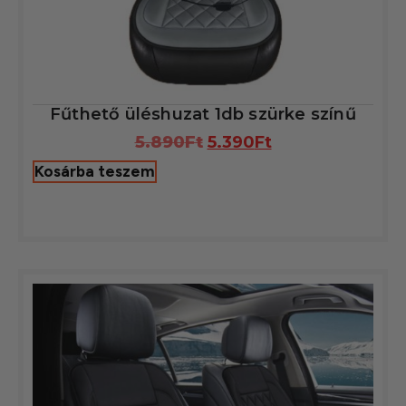
Fűthető üléshuzat 1db szürke színű
5.890
Ft
5.390
Ft
Kosárba teszem