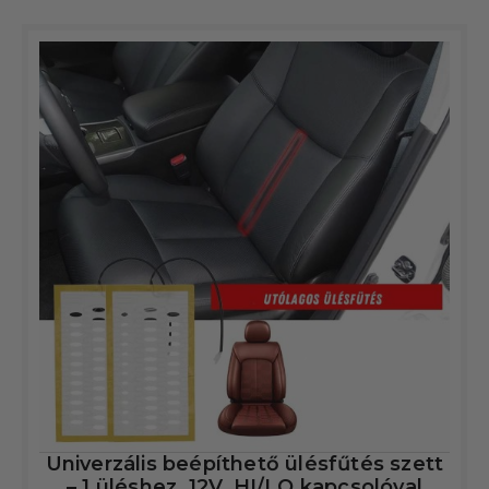
Univerzális beépíthető ülésfűtés szett
– 1 üléshez, 12V, HI/LO kapcsolóval