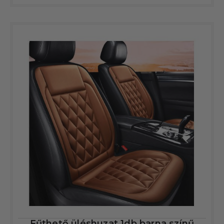
Fűthető üléshuzat 1db barna színű