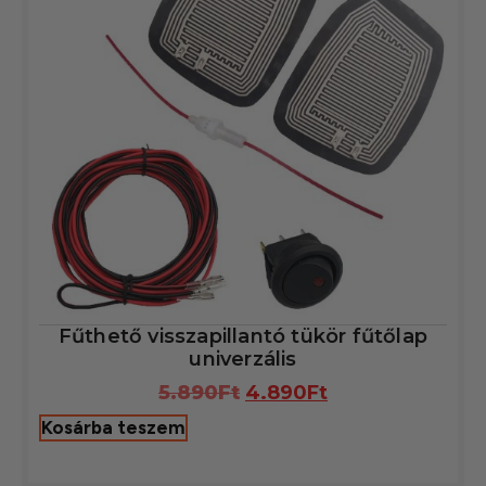
Fűthető visszapillantó tükör fűtőlap
univerzális
5.890
Ft
4.890
Ft
Kosárba teszem