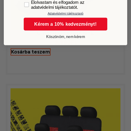
GDPR
Elolvastam és elfogadom az
adatvédelmi tájékoztatót.
Adatvédelmi tájékoztató
Kérem a 10% kedvezményt!
Üléshuzat szett pink
Köszönöm, nem kérem
9.990
Ft
Kosárba teszem