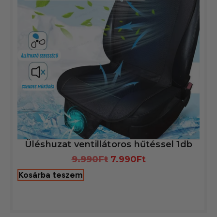
Üléshuzat ventillátoros hűtéssel 1db
9.990
Ft
7.990
Ft
Kosárba teszem