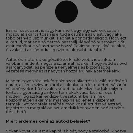
Ez már csak azért is nagy kár, mert egy-egy szerencsétlen
mozdulat akár tartósan is el tudja csúfítani az ülést, vagy akár
több órányi plusz munkát is adhat a gondatlanságod. Hogy ezt
elkerüld, már az első perctől használj ülésvédő huzatokat. Sőt,
akár extrákat is választhatsz hozzá! Tekintsd meg kínálatunkat,
és válaszd a számodra legszimpatikusabb darabot!
Autós és motoros kiegészítőket kínáló webshopunkban
valóban mindent megtalálsz, ami ahhoz kell, hogy védd és óvd
a járgányodat, és persze a kényelmes és biztonságos
vezetésélményhez is nagyban hozzájárulnak a termékeink.
Minden egyes általunk forgalmazott alkatrész kiváló minőségű
darab, az áruk színvonaláról az oldalunkon feltüntetett vásárlói
vélemények is hű és valós képet adnak. Mivel tudjuk, milyen
fontos a gyorsaság az ilyen termékek vásárlásánál, ezért
modern logisztikai rendszert vezettünk be, aminek
köszönhetően akár már másnap nálad lehet a kiszemelt
termék. Sőt, többféle szállítási mód közül is tudsz választani,
így biztosan megtalálod azt, amelyik könnyedén az életedbe
illeszthető.
Miért érdemes óvni az autód belsejét?
Sokan követik el azt a kapitális hibát, hogy a szalonból kihozva