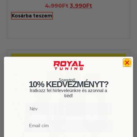
4.990
Ft
3.990
Ft
Kosárba teszem
Szeretnél...
10% KEDVEZMÉNYT?
Iratkozz fel hírleveleünkre és azonnal a
tiéd!
Név
Email