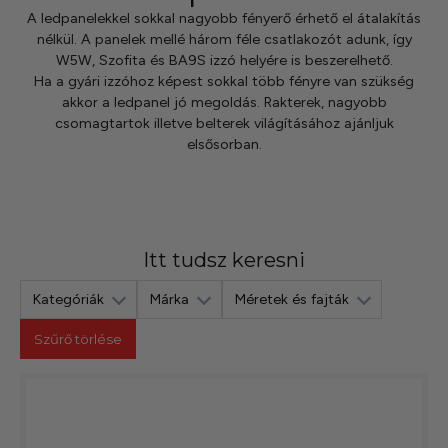
szerepelnek, amelyekben mi is bízunk.
A ledpanelekkel sokkal nagyobb fényerő érhető el átalakítás
nélkül. A panelek mellé három féle csatlakozót adunk, így
W5W, Szofita és BA9S izzó helyére is beszerelhető.
Ha a gyári izzóhoz képest sokkal több fényre van szükség
akkor a ledpanel jó megoldás. Rakterek, nagyobb
csomagtartok illetve belterek világításához ajánljuk
elsősorban.
Itt tudsz keresni
Kategóriák
Márka
Méretek és fajták
Szűrő törlése