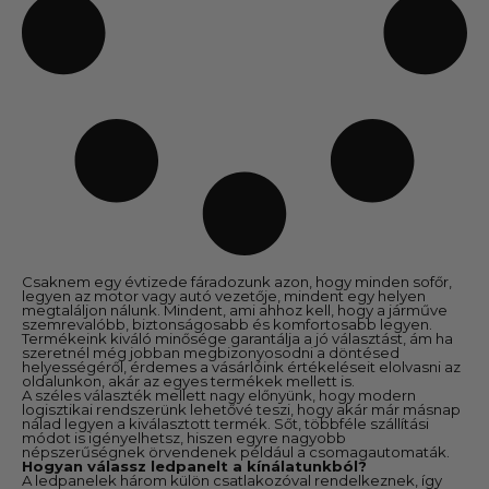
Csaknem egy évtizede fáradozunk azon, hogy minden sofőr,
legyen az motor vagy autó vezetője, mindent egy helyen
megtaláljon nálunk. Mindent, ami ahhoz kell, hogy a járműve
szemrevalóbb, biztonságosabb és komfortosabb legyen.
Termékeink kiváló minősége garantálja a jó választást, ám ha
szeretnél még jobban megbizonyosodni a döntésed
helyességéről, érdemes a vásárlóink értékeléseit elolvasni az
oldalunkon, akár az egyes termékek mellett is.
A széles választék mellett nagy előnyünk, hogy modern
logisztikai rendszerünk lehetővé teszi, hogy akár már másnap
nálad legyen a kiválasztott termék. Sőt, többféle szállítási
módot is igényelhetsz, hiszen egyre nagyobb
népszerűségnek örvendenek például a csomagautomaták.
Hogyan válassz ledpanelt a kínálatunkból?
A ledpanelek három külön csatlakozóval rendelkeznek, így