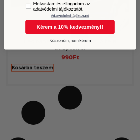
GDPR
Elolvastam és elfogadom az
adatvédelmi tájékoztatót.
Adatvédelmi tájékoztató
Kérem a 10% kedvezményt!
Ledpanel fehér 24leddel 3 féle
Köszönöm, nem kérem
adapterrel
990
Ft
Kosárba teszem