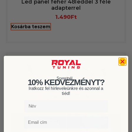
Led panel fehér 48leddel 3 féle
adapterrel
1.490
Ft
Kosárba teszem
Szeretnél...
10% KEDVEZMÉNYT?
Iratkozz fel hírleveleünkre és azonnal a
tiéd!
Név
Email