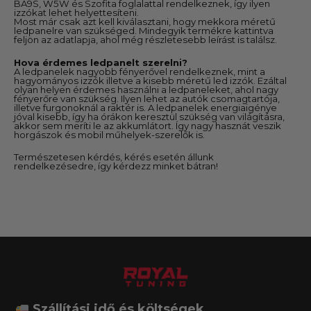
BA9S, W5W és Szofita foglalattal rendelkeznek, így ilyen
izzókat lehet helyettesíteni.
Most már csak azt kell kiválasztani, hogy mekkora méretű
ledpanelre van szükséged. Mindegyik termékre kattintva
feljön az adatlapja, ahol még részletesebb leírást is találsz.
Hova érdemes ledpanelt szerelni?
A ledpanelek nagyobb fényerővel rendelkeznek, mint a
hagyományos izzók illetve a kisebb méretű led izzók. Ezáltal
olyan helyen érdemes használni a ledpaneleket, ahol nagy
fényerőre van szükség. Ilyen lehet az autók csomagtartója,
illetve furgonoknál a raktér is. A ledpanelek energiaigénye
jóval kisebb, így ha órákon keresztül szükség van világításra,
akkor sem meríti le az akkumlátort. Így nagy hasznát veszik
horgászok és mobil műhelyek-szerelők is.
Természetesen kérdés, kérés esetén állunk
rendelkezésedre, így kérdezz minket bátran!
Szállítási idő és költségek