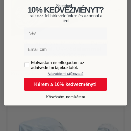
Szeretnél...
10% KEDVEZMÉNYT?
Iratkozz fel hírleveleünkre és azonnal a
tiéd!
Név
Motorponyva M méret – Pamut
Email
béléssel, UV-védelemmel
200x90x100cm
GDPR
Elolvastam és elfogadom az
2.990
Ft
adatvédelmi tájékoztatót.
Kosárba teszem
Adatvédelmi tájékoztató
Kérem a 10% kedvezményt!
Köszönöm, nem kérem