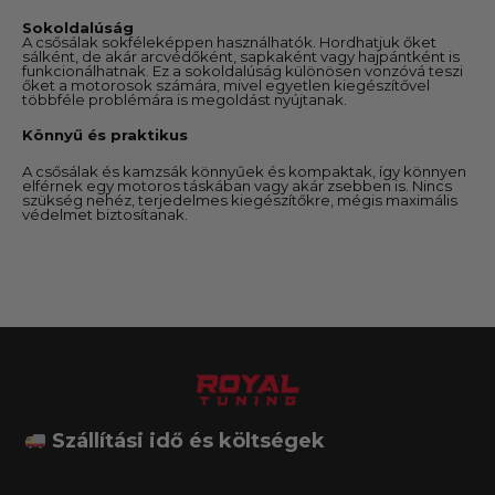
Sokoldalúság
A csősálak sokféleképpen használhatók. Hordhatjuk őket
sálként, de akár arcvédőként, sapkaként vagy hajpántként is
funkcionálhatnak. Ez a sokoldalúság különösen vonzóvá teszi
őket a motorosok számára, mivel egyetlen kiegészítővel
többféle problémára is megoldást nyújtanak.
Könnyű és praktikus
A csősálak és kamzsák könnyűek és kompaktak, így könnyen
elférnek egy motoros táskában vagy akár zsebben is. Nincs
szükség nehéz, terjedelmes kiegészítőkre, mégis maximális
védelmet biztosítanak.
Szállítási idő és költségek