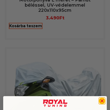
Motorponyva L méret – Pamut
béléssel, UV-védelemmel
220x110x95cm
3.490
Ft
Kosárba teszem