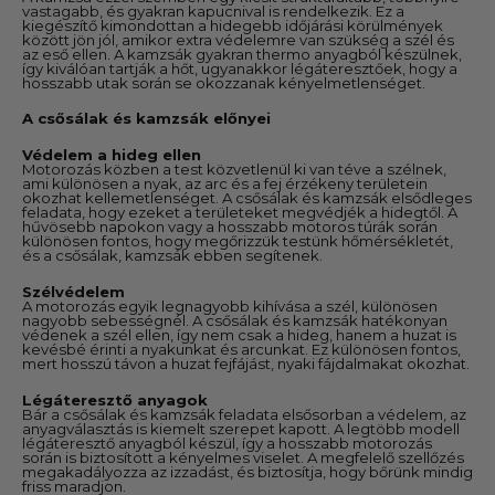
vastagabb, és gyakran kapucnival is rendelkezik. Ez a
kiegészítő kimondottan a hidegebb időjárási körülmények
között jön jól, amikor extra védelemre van szükség a szél és
az eső ellen. A kamzsák gyakran thermo anyagból készülnek,
így kiválóan tartják a hőt, ugyanakkor légáteresztőek, hogy a
hosszabb utak során se okozzanak kényelmetlenséget.
A csősálak és kamzsák előnyei
Védelem a hideg ellen
Motorozás közben a test közvetlenül ki van téve a szélnek,
ami különösen a nyak, az arc és a fej érzékeny területein
okozhat kellemetlenséget. A csősálak és kamzsák elsődleges
feladata, hogy ezeket a területeket megvédjék a hidegtől. A
hűvösebb napokon vagy a hosszabb motoros túrák során
különösen fontos, hogy megőrizzük testünk hőmérsékletét,
és a csősálak, kamzsák ebben segítenek.
Szélvédelem
A motorozás egyik legnagyobb kihívása a szél, különösen
nagyobb sebességnél. A csősálak és kamzsák hatékonyan
védenek a szél ellen, így nem csak a hideg, hanem a huzat is
kevésbé érinti a nyakunkat és arcunkat. Ez különösen fontos,
mert hosszú távon a huzat fejfájást, nyaki fájdalmakat okozhat.
Légáteresztő anyagok
Bár a csősálak és kamzsák feladata elsősorban a védelem, az
anyagválasztás is kiemelt szerepet kapott. A legtöbb modell
légáteresztő anyagból készül, így a hosszabb motorozás
során is biztosított a kényelmes viselet. A megfelelő szellőzés
megakadályozza az izzadást, és biztosítja, hogy bőrünk mindig
friss maradjon.