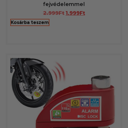
fejvédelemmel
2.999
Ft
1.999
Ft
Kosárba teszem