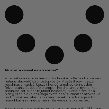
Mi is az a csősál és a kamzsa?
A csősál és a kámzsa hasonló funkciókat töltenek be, de van
néhány alapvető különbség köztük. A csősál egy hosszú,
rugalmas anyagból készült kendő, amelyet könnyedén
felvehetünk, és többféleképpen hordhatunk. A nyakunkat,
arcunkat, sőt, akár a fejünket is védhetjük vele a szél és a
hideg ellen. Sokoldalúsága miatt ideális választás azoknak a
motorosoknak, akik nem szeretnének túl sok kiegészítőt
magukkal vinni, mégis maximális védelmet keresnek.
A kamzsa ezzel szemben egy kicsit strukturáltabb, többnyire