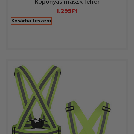
Koponyás maszk fehér
1.299
Ft
Kosárba teszem