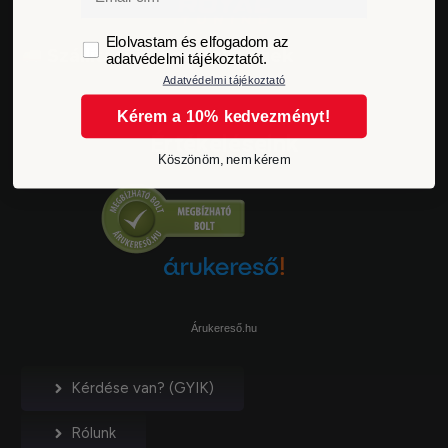
GDPR
Elolvastam és elfogadom az
Szállítási idő és költségek
adatvédelmi tájékoztatót.
Adatvédelmi tájékoztató
Kérem a 10% kedvezményt!
Értékeléseink
Köszönöm, nem kérem
Árukereső.hu
Kérdése van? (GYIK)
Rólunk