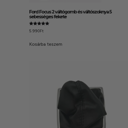
Ford Focus 2 váltógomb és váltószoknya 5
sebességes fekete
Értékelés:
5.990
Ft
5.00
/ 5
Kosárba teszem