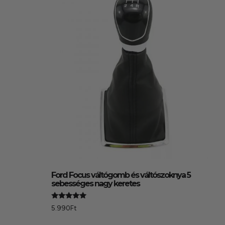
Ford Focus váltógomb és váltószoknya 5
sebességes nagy keretes
Értékelés:
5.990
Ft
5.00
/ 5