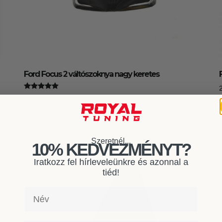
Ford Focus 2 váltószoknya nagy keretes
Értékelés:
2.899
Ft
5.00
/ 5
Kosárba teszem
Szeretnél...
10% KEDVEZMÉNYT?
Iratkozz fel hírleveleünkre és azonnal a
tiéd!
Név