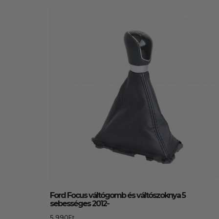
Ford Focus váltógomb és váltószoknya 5
sebességes 2012-
5.990
Ft