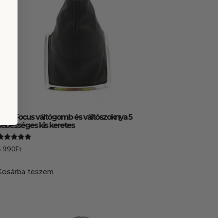
Ford Focus váltógomb és váltószoknya 5
sebességes kis keretes
Értékelés:
5.990
Ft
.00
 5
Kosárba teszem