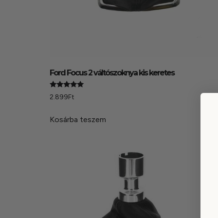
Ford Focus 2 váltószoknya kis keretes
Értékelés:
2.899
Ft
4.94
/ 5
Kosárba teszem