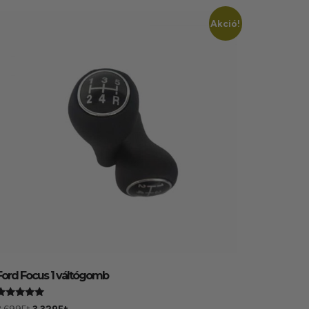
Akció!
Ford Focus 1 váltógomb
Értékelés: