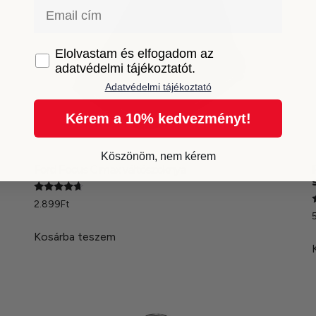
Email
GDPR
Elolvastam és elfogadom az
adatvédelmi tájékoztatót.
Adatvédelmi tájékoztató
Kérem a 10% kedvezményt!
Köszönöm, nem kérem
Ford Focus C max váltószoknya
Értékelés:
2.899
Ft
4.50
/ 5
5
/
Kosárba teszem