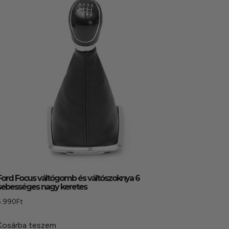
Ford Focus váltógomb és váltószoknya 6
sebességes nagy keretes
5.990
Ft
Kosárba teszem