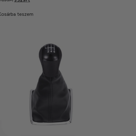
3.699
Ft
3.329
Ft
.00
 5
Kosárba teszem