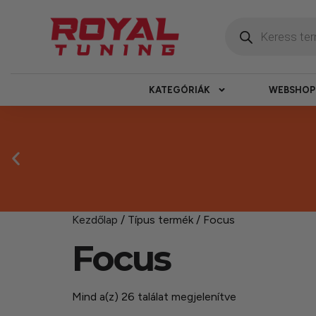
KATEGÓRIÁK
WEBSHOP
Kezdőlap
/ Típus termék / Focus
Focus
Megbízható 
Mind a(z) 26 találat megjelenítve
Kínálatunkban kizárólag olyan termékek sz