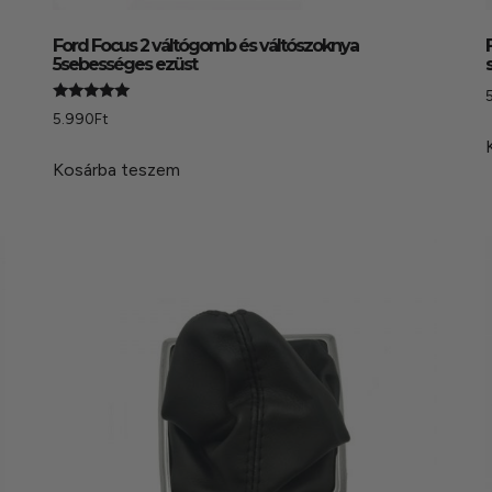
Ford Focus 2 váltógomb és váltószoknya
5sebességes ezüst
Értékelés:
5.990
Ft
4.93
/ 5
Kosárba teszem