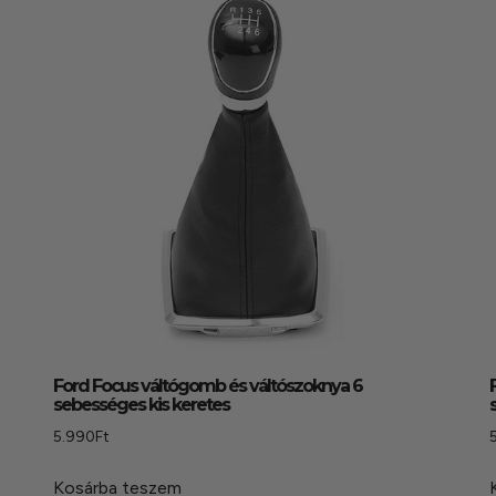
Ford Focus váltógomb és váltószoknya 6
sebességes kis keretes
5.990
Ft
Kosárba teszem