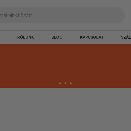
RÓLUNK
BLOG
KAPCSOLAT
SZÁL
termékek
erepelnek, amelyekben mi is bízunk.