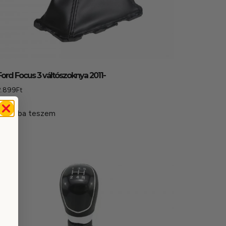
Ford Focus 3 váltószoknya 2011-
2.899
Ft
Kosárba teszem