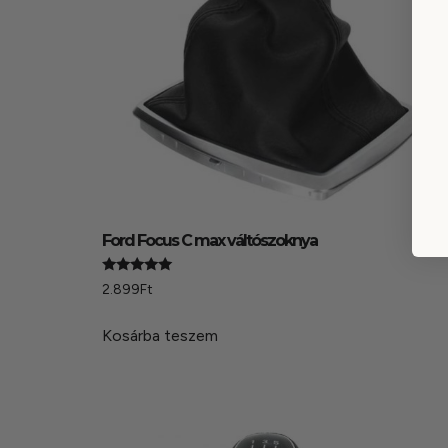
Ford Focus C max váltószoknya
Értékelés:
2.899
Ft
5.00
/ 5
Kosárba teszem