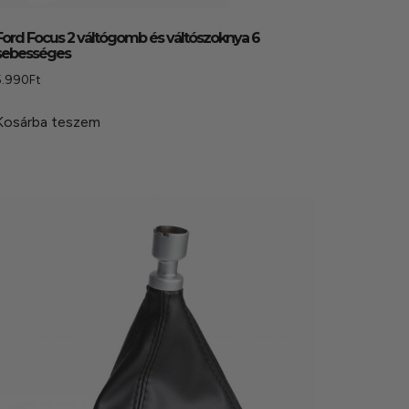
Ford Focus 2 váltógomb és váltószoknya 6
sebességes
5.990
Ft
Kosárba teszem