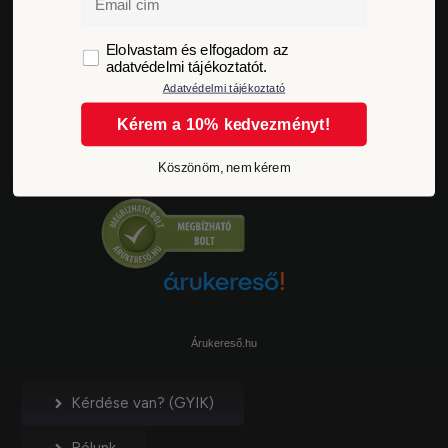
GDPR
Elolvastam és elfogadom az
adatvédelmi tájékoztatót.
Szállítási idő és költségek
Adatvédelmi tájékoztató
Kérem a 10% kedvezményt!
Értékeléseink
Köszönöm, nem kérem
Árukereső.hu
Kérdése van? (GYIK)