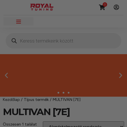
0
Kezdőlap
/ Típus termék / MULTIVAN [7E]
Megbízható termékek
MULTIVAN [7E]
Kínálatunkban kizárólag olyan termékek
Összesen 1 találat