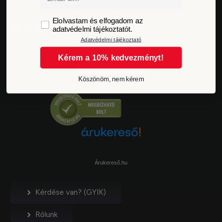
GDPR
Elolvastam és elfogadom az
Szállítási idő és költségek
adatvédelmi tájékoztatót.
Adatvédelmi tájékoztató
Kérem a 10% kedvezményt!
Értékeléseink
Köszönöm, nem kérem
Árukereső.hu
Kérdése van? (GYIK)
Rólunk