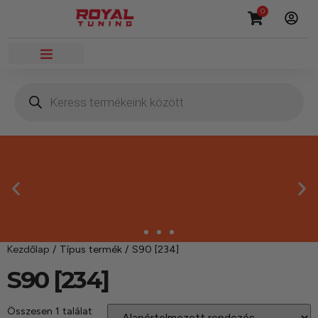
0
Kezdőlap
/ Típus termék / S90 [234]
Megbízható termékek
S90 [234]
Kínálatunkban kizárólag olyan termékek
Összesen 1 találat