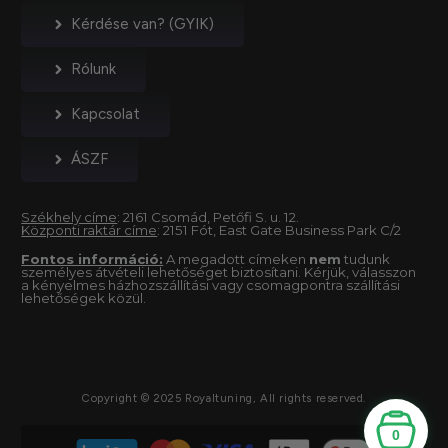
Kérdése van? (GYIK)
Rólunk
Kapcsolat
ÁSZF
Székhely címe
: 2161 Csomád, Petőfi S. u. 12.
Központi raktár címe
: 2151 Fót, East Gate Business Park C/2
Fontos információ:
A megadott címeken
nem
tudunk
személyes átvételi lehetőséget biztosítani. Kérjük, válasszon
a kényelmes házhozszállítási vagy csomagpontra szállítási
lehetőségek közül.
Copyright © 2025 Royaltuning, All rights reserved.
0