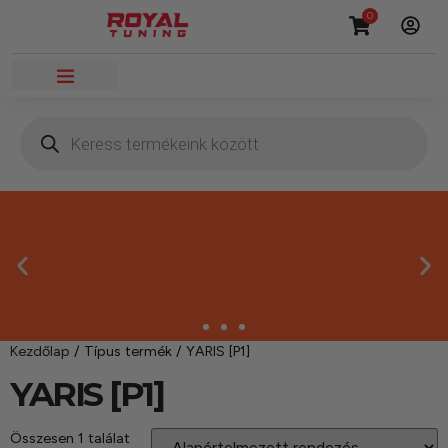
0
Kezdőlap
/ Típus termék / YARIS [P1]
Megbízható termékek
YARIS [P1]
Kínálatunkban kizárólag olyan termékek
Összesen 1 találat