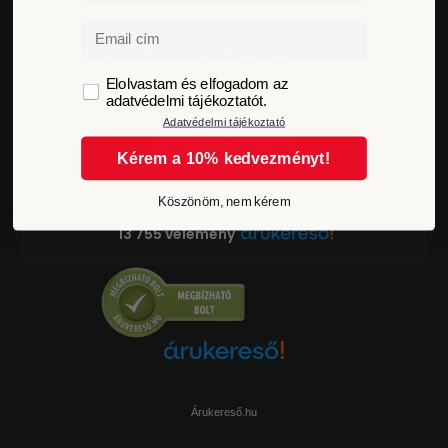
Email
Szállítási idő és költségek
GDPR
Elolvastam és elfogadom az
adatvédelmi tájékoztatót.
Adatvédelmi tájékoztató
Értékeléseink
Kérem a 10% kedvezményt!
Köszönöm, nem kérem
KIVÁLÓ
13 755 vélemény
Árukereső.hu