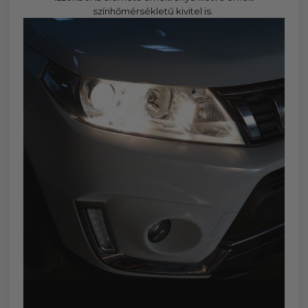
színhőmérsékletű kivitel is.