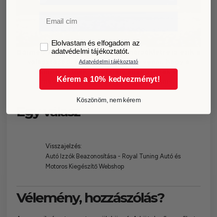
Email
GDPR
Elolvastam és elfogadom az
adatvédelmi tájékoztatót.
Bármely izzó típusra, és színhőmérsékletre is esik a
választásod, fontos figyelembe venni, hogy a
Adatvédelmi tájékoztató
lámpatestnek megfelelő állapotúnak és
Kérem a 10% kedvezményt!
megfelelően beállítottnak kell lennie.
Köszönöm, nem kérem
Egy válasz
Visszajelzés:
Autó Izzók Beazonosítása - Royal Tuning Autó és
Motoros Kiegészítő Webshop
Vélemény, hozzászólás?