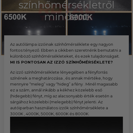
kézhez kapd a csomagod.
színhőmérsékletről
mindent
Az autólámpa izzóinak színhőmérséklete egy nagyon
fontos tényező. Ebben a cikkben szeretnénk bemutatni a
különböző színhőmérsékleteket, és ezek tulajdonságait.
MI IS PONTOSAN AZ IZZÓ SZÍNHŐMÉRSÉKLETE?
Az izzó színhőmérséklete lényegében a fényforrás
színének a meghatározása , és annak mértéke, hogy
mennyire “meleg” vagy “hideg” a fény . Minél magasabb
ez a szám, annál inkább a kékhez közelebb eső
(hidegebb) fényt, míg az alacsonyabb érték esetén a
sárgához közelebbi (melegebb) fényt jelenti. Az
autóiparban használatos izzók színhőmérséklete a
3000K , 4000K, 5000K, 6000K és 8000K.