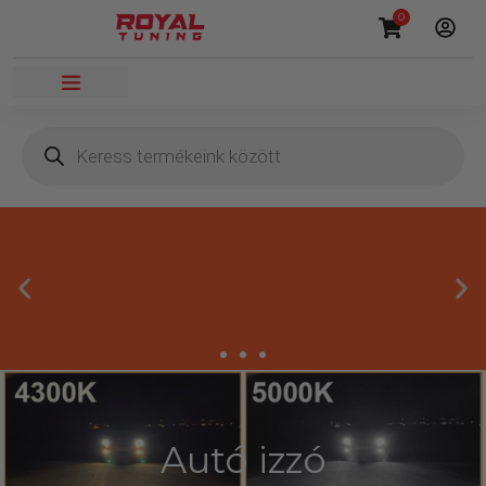
0
Másnapi kézbesítés
Autó izzó
Gyors rendelésfeldolgozással segítünk, hogy hamar