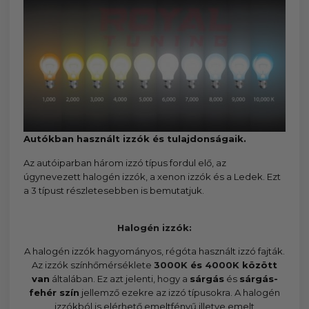
Autókban használt izzók és tulajdonságaik.
Az autóiparban három izzó típus fordul elő, az
úgynevezett halogén izzók, a xenon izzók és a Ledek. Ezt
a 3 típust részletesebben is bemutatjuk.
Halogén izzók:
A halogén izzók hagyományos, régóta használt izzó fajták.
Az izzók színhőmérséklete
3000K
és
4000K
között
van
általában. Ez azt jelenti, hogy a
sárgás
és
sárgás-
fehér szín
jellemző ezekre az izzó típusokra. A halogén
izzókból is elérhető emeltfényű illetve emelt