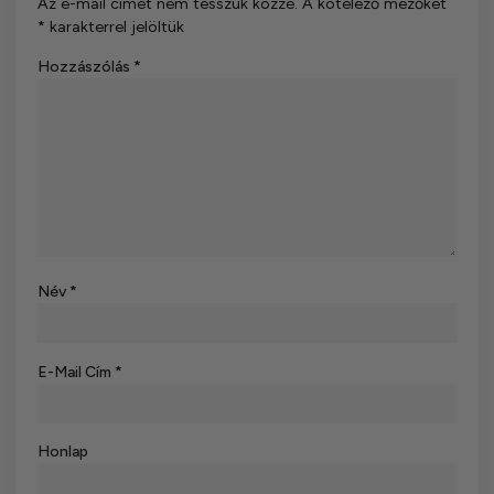
Az e-mail címet nem tesszük közzé.
A kötelező mezőket
*
karakterrel jelöltük
Hozzászólás
*
Név
*
E-Mail Cím
*
Honlap