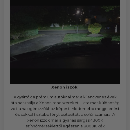
Xenon izzók:
A gyártók a prémium autóknál már a kilencvenes évek
óta használja a Xenon rendszereket. Hatalmas különbség
volt a halogén izzókhoz képest. Modernebb megjelenést
és sokkal tisztább fényt biztosított a sofőr számára. A
xenon izzók már a gyárias sárgás
4300K
színhőmérséklettől
egészen a
8000K
kék