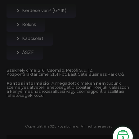
Kérdése van? (GYIK)
Rólunk
Kapcsolat
ÁSZF
Székhely címe
: 2161 Csomád, Petőfi S. u. 12.
Központi raktár címe
: 2151 Fót, East Gate Business Park C/2
Fontos információ:
A megadott címeken
nem
tudunk
személyes átvételi lehetőséget biztosítani. Kérjük, válasszon
a kényelmes házhozszállítási vagy csomagpontra szállítási
lehetőségek közül.
Copyright © 2025 Royaltuning, All rights reserved.
0