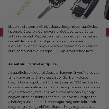
szerepelnek, amelyekben mi is bízunk.
és fejlődése
Ebben a cikkben arról olvashatsz, hogy milyen autókulcs
típsusok léteznek, és hogyan fejlődött ez az iparág az
autókkal együtt. Kezdetben még csak egy sima mintára
reszelt “fém darab” szolgált kulcs ként, és mára
elérkeztünk odáig, hogy a kulcs képes kommunikálni az
autó computerével és saját LCD kijelzővel rendelkezik.
Az autókulcsok első típusai..
Az autókulcsok legelső típusa a “hagyományos” kulcs volt,
amely egy sima, fém kulcsszárból állt. Ilyen kulcsot
használtak a legtöbb autónál egészen az 1990-es évekig.
Egyszerű használata miatt a mai napig népszerű kapuk és
egyéb szabvány zárakhoz. Az előnye azonban az, hogy
nagyon olcsó és könnyű cserélni, ha elveszik vagy eltörik.
A hátránya viszont az, a biztonságra még nem fektettek
nagy hangsúlyt, így előfordulhatott, hogy egy kulcs akár