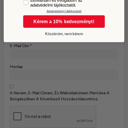
Elolvastam és elfogadom az
adatvédelmi tájékoztatót.
Adatvédelmi tájékoztató
Kérem a 10% kedvezményt!
Név
*
Köszönöm, nem kérem
E-Mail Cím
*
Honlap
A Nevem, E-Mail Címem, És Weboldalcímem Mentése A
Böngészőben A Következő Hozzászólásomhoz.