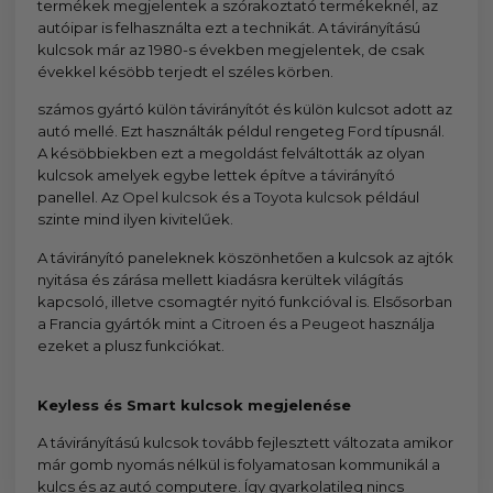
termékek megjelentek a szórakoztató termékeknél, az
autóipar is felhasználta ezt a technikát. A távirányítású
kulcsok már az 1980-s években megjelentek, de csak
évekkel késöbb terjedt el széles körben.
számos gyártó külön távirányítót és külön kulcsot adott az
autó mellé. Ezt használták példul rengeteg
Ford
típusnál.
A késöbbiekben ezt a megoldást felváltották az olyan
kulcsok amelyek egybe lettek építve a távirányító
panellel. Az
Opel kulcsok
és a
Toyota kulcsok
például
szinte mind ilyen kivitelűek.
A távirányító paneleknek köszönhetően a kulcsok az ajtók
nyitása és zárása mellett kiadásra kerültek világítás
kapcsoló, illetve csomagtér nyitó funkcióval is. Elsősorban
a Francia gyártók mint a
Citroen
és a
Peugeot
használja
ezeket a plusz funkciókat.
Keyless és Smart kulcsok megjelenése
A távirányítású kulcsok tovább fejlesztett változata amikor
már gomb nyomás nélkül is folyamatosan kommunikál a
kulcs és az autó computere. Így gyarkolatileg nincs