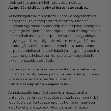
több autót is gond nélkül nyitott és elindított.
Az indításgátlóval sokkal biztonságosabb..
Az indításgátlóval rendelkező kulcsok a hagyományos
autókulcsok továbbfejlesztett változatai. Ebben a
kulcsban egy transzponder chip van beépítve, amelynek
segítségével a jármű azonosítja a kulcsot és engedélyezi
annak elindítását. A transzponder kulcsok nagy előnye az,
hogy nagyon biztonságosak, mivel mind egyedi és csak
az adott járművel működnek. Azonban a transzponder
chippel rendelkező kulcsok hátránya, hogy drágábbak a
hagyományos kulcsoknál, és ha elveszik vagy eltörik,
akkor nehezebb a pótlásuk.
Mai napig sok olyan autó van az utakon amelyek ezt a
típust használják, ilyenek például a
mercedes sprinterek
kulcsai
és a régebbi
mazdák kulcsai
is.
Fontos szempont a kényelem is..
Az indításgátló használata nagyban hozzá járult a
biztonsághoz, így ezt követően a vásárló szempontjából
legalább olyan fontos szempont a kényelem irányába
indultak el a fejlesztések. Ahogyan a távirányítású