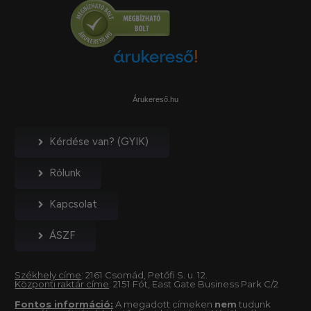
Árukereső.hu
Kérdése van? (GYIK)
Rólunk
Kapcsolat
ÁSZF
Székhely címe
: 2161 Csomád, Petőfi S. u. 12.
Központi raktár címe
: 2151 Fót, East Gate Business Park C/2
Fontos információ:
A megadott címeken
nem
tudunk