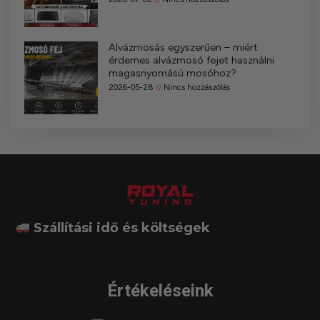
Alvázmosás egyszerűen – miért
érdemes alvázmosó fejet használni
magasnyomású mosóhoz?
2026-05-28
Nincs hozzászólás
Szállítási idő és költségek
Értékeléseink