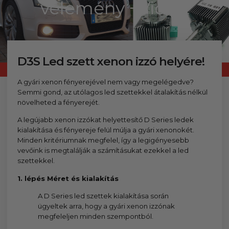
garantáltan nem csalódsz!
vélemény +Videó
D3S Led szett xenon izzó helyére!
A gyári xenon fényerejével nem vagy megelégedve?
Semmi gond, az utólagos led szettekkel átalakítás nélkül
növelheted a fényerejét.
A legújabb xenon izzókat helyettesítő D Series ledek
kialakítása és fényereje felül múlja a gyári xenonokét.
Minden kritériumnak megfelel, így a legigényesebb
vevőink is megtalálják a számításukat ezekkel a led
szettekkel.
1. lépés Méret és kialakítás
A D Series led szettek kialakítása során
ügyeltek arra, hogy a gyári xenon izzónak
megfeleljen minden szempontból.