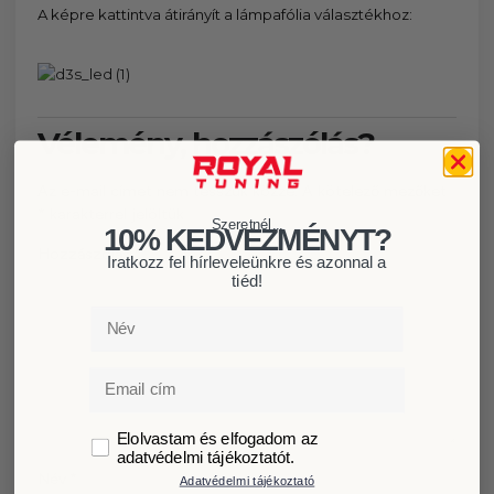
A képre kattintva átirányít a lámpafólia választékhoz:
Vélemény, hozzászólás?
Az e-mail címet nem tesszük közzé.
A kötelező mezőket
*
karakterrel jelöltük
Szeretnél...
10% KEDVEZMÉNYT?
Hozzászólás
*
Iratkozz fel hírleveleünkre és azonnal a
tiéd!
Név
Email
GDPR
Elolvastam és elfogadom az
adatvédelmi tájékoztatót.
Név
*
Adatvédelmi tájékoztató