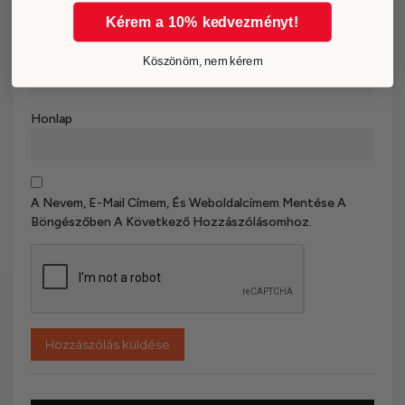
Kérem a 10% kedvezményt!
E-Mail Cím
*
Köszönöm, nem kérem
Honlap
A Nevem, E-Mail Címem, És Weboldalcímem Mentése A
Böngészőben A Következő Hozzászólásomhoz.