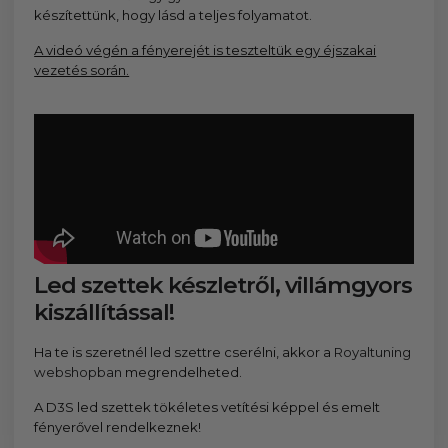
készítettünk, hogy lásd a teljes folyamatot.
A videó végén a fényerejét is teszteltük egy éjszakai
vezetés során.
Led szettek készletről, villámgyors
kiszállítással!
Ha te is szeretnél led szettre cserélni, akkor a
Royaltuning
webshopban
megrendelheted.
A D3S led szettek tökéletes vetítési képpel és emelt
fényerővel rendelkeznek!