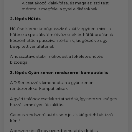
A csatlakozó kialakítása, és maga az izzó test
mérete is megfelel a gyári előírásoknak.
2. lépés Hűtés
Hűtése kiemelkedő
,
passzív és aktív egyben, mivel a
hűtése a speciális fém ötvözetnek és hűtőbordáknak
köszönhetően passzívan történik, kiegészülve egy
beépített ventillátorral.
A hosszútávú stabil működést a tökéletes hűtés
biztosítja.
3. lépés Gyári xenon rendszerrel kompatibilis
A D Series izzók kimondottan a gyári xenon
rendszerekkel kompatibilisek.
A gyári trafóhoz csatlakoztathatóak, így nem szükséges
hozzá semmilyen átalakítás.
Canbus rendszerű autók sem jelzik kiégett/hibás izzó
ként!
A beszerelésről egy gyors bemutató videót is