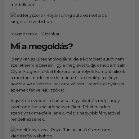
modelleket.
Megnézem a H7 Izzókat!
Mi a megoldás?​
Igény van az új technológiákra, de a komplett autót nem
szeretnénk lecserélni így a meglévőt tudjuk modernizálni.
Olyan kiegészítőkkel felszerelni, amelyek kompatibilisek
a mostani modellhez de már az új technológia előnyeit
hozzák. Az alkatrész ipar erre válaszul kezdte el gyártani
az
emelt fényerejű izzók
at.
A gyártók ezeknél a típusokat úgy alkották meg, hogy
közúton is használni lehessen őket. Tehát minden
szabálynak megfeleljenek, mégis nagyobb fényerővel
rendelkezzenek.