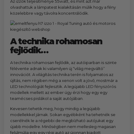
Az izzók teljesítménye 55watt, és mint azt már
olvashattuk a lámpatest kialakításán múlik hogy a fény
közelebbre vagy távolra koncentrálódik.
A technika rohamosan
fejlődik…​
A technika rohamosan fejlődik, az autóiparban is szinte
félévente adnak ki valamilyen új “világ megváltó”
innovációt. A világítás technika terén is folyamatos az
újítás, nem régiben még a xenon volt a jövő, mostmár a
LED technológiát fejlesztik. A legújabb
LED fényszóró
s
modellek mellett az ember úgy érzi hogy egy egy
teamécses pislákol a saját autójában.
Kevesen tehetik meg, hogy mindig a legújabb
modellekkel járnak. Sokan egyébként ha tehetnék se
cserélnék le a régebbi de megbízható autójukat egy
újabb modellre. Minőségben nem mellesleg magasan
felülmúlja egy egy régi autó az újonnan kiadott