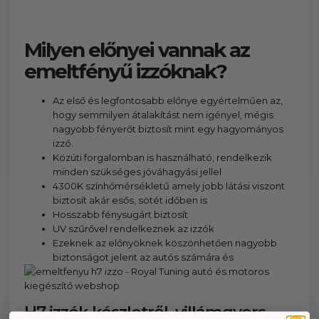
Milyen előnyei vannak az
emeltfényű izzóknak?
Az első és legfontosabb előnye egyértelműen az,
hogy semmilyen átalakítást nem igényel, mégis
nagyobb fényerőt biztosít mint egy hagyományos
izzó.
Közúti forgalomban is használható, rendelkezik
minden szükséges jóváhagyási jellel
4300K színhőmérsékletű amely jobb látási viszont
biztosít akár esős, sötét időben is
Hosszabb fénysugárt biztosít
UV szűrővel rendelkeznek az izzók
Ezeknek az előnyöknek köszönhetően nagyobb
biztonságot jelent az autós számára és
H7 izzók készletről, villámgyors