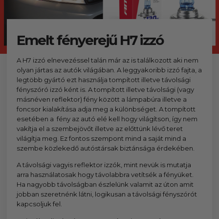
szerepelnek, amelyekben mi is bízunk.
Emelt fényerejű H7 izzó​
A H7 izzó elnevezéssel talán már az is találkozott aki nem
olyan jártas az autók világában. A leggyakoribb izzó fajta, a
legtöbb gyártó ezt használja tompított illetve távolsági
fényszóró izzó ként is. A tompított illetve távolsági (vagy
másnéven reflektor) fény között a lámpabúra illetve a
foncsor kialakítása adja meg a különbséget. A tompított
esetében a fény az autó elé kell hogy világítson, így nem
vakítja el a szembejövőt illetve az előttünk lévő teret
világítja meg. Ez fontos szempont mind a saját mind a
szembe közlekedő autóstársak biztánsága érdekében.
A távolsági vagyis reflektor izzók, mint nevük is mutatja
arra használatosak hogy távolabbra vetítsék a fényüket.
Ha nagyobb távolságban észlelünk valamit az úton amit
jobban szeretnénk látni, logikusan a távolsági fényszórót
kapcsoljuk fel.