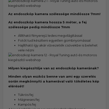
Az endoszkóp kamera szélessége mindössze 7mm!
Az endoszkóp kamera hossza 5 méter, a fej
szélessége pedig mindössze 7mm
Állítható fényerejű ledes megvilágítással
Fotót tud készíteni egyetlen gombnyomással
Hajlítható így akár vízvezeték csövekbe is belehet
vele nézni
Milyen kiegészítője van az endoszkóp kamerának?
Minden olyan eszköz benne van ami egy szerelés
során megkönnyíti a kamerával való tökéletes kép
elérését!
Tükrös fej
Mágneses fej
Kampós fej