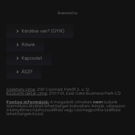
Árukereső.hu
Kérdése van? (GYIK)
Rólunk
Kapcsolat
ÁSZF
Székhely címe
: 2161 Csomád, Petőfi S. u. 12.
Központi raktár címe
: 2151 Fót, East Gate Business Park C/2
Fontos információ:
A megadott címeken
nem
tudunk
személyes átvételi lehetőséget biztosítani. Kérjük, válasszon
a kényelmes házhozszállítási vagy csomagpontra szállítási
lehetőségek közül.