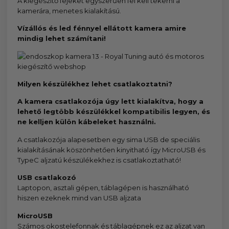
A kiegészítő fejeket egyszerűen fel kell tekerni a
kamerára, menetes kialakítású.
Vízállós és led fénnyel ellátott kamera amire
mindig lehet számítani!
Milyen készülékhez lehet csatlakoztatni?
A kamera csatlakozója úgy lett kialakítva, hogy a
lehető legtöbb készülékkel kompatibilis legyen, és
ne kelljen külön kábeleket használni.
A csatlakozója alapesetben egy sima USB de speciális
kialakításának köszönhetően kinyitható így MicroUSB és
TypeC aljzatú készülékekhez is csatlakoztatható!
USB csatlakozó
Laptopon, asztali gépen, táblagépen is használható
hiszen ezeknek mind van USB aljzata
MicroUSB
Számos okostelefonnak és táblagépnek ez az aljzat van