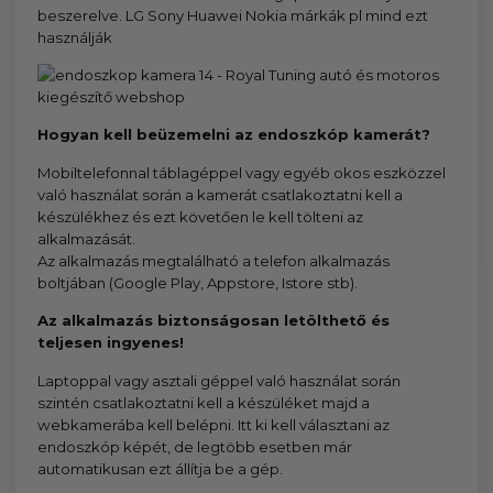
beszerelve. LG Sony Huawei Nokia márkák pl mind ezt
használják
Hogyan kell beüzemelni az endoszkóp kamerát?
Mobiltelefonnal táblagéppel vagy egyéb okos eszközzel
való használat során a kamerát csatlakoztatni kell a
készülékhez és ezt követően le kell tölteni az
alkalmazását.
Az alkalmazás megtalálható a telefon alkalmazás
boltjában (Google Play, Appstore, Istore stb).
Az alkalmazás biztonságosan letölthető és
teljesen ingyenes!
Laptoppal vagy asztali géppel való használat során
szintén csatlakoztatni kell a készüléket majd a
webkamerába kell belépni. Itt ki kell választani az
endoszkóp képét, de legtöbb esetben már
automatikusan ezt állítja be a gép.