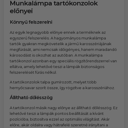
Munkalámpa tartókonzolok
előnyei
Könnyű felszerelni
Az egyik legnagyobb előnye ennek a terméknek az
egyszerű felszerelés. A hagyományos munkalámpa
tartók gyakran megkövetelik a jármű karosszériájának
megfúrását, ami nemcsak időigényes, hanem maradandó
károsodást is okozhat az autóban. A munkalámpa
tartókonzol azonban egy speciális rögzítőrendszerrel van
ellátva, amely lehetővé teszi a lámpák biztonságos
felszerelését fúrás nélkül.
A tartókonzolok talpa gumírozott, melyet több
hernyőcsavar szorít össze, így rögzítve a karosszériához.
Állítható dőlésszög
A tartókonzol másik nagy előnye az állítható dőlésszög. Ez
lehetővé teszi a lámpák pontos beállítását a kívánt
pozícióba, biztosítva ezzel az optimális világítást. Akár
előre, akár oldalra vagy hátrafelé szeretné irányítani a