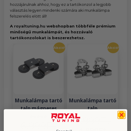
hozzájárulnak ahhoz, hogy ez a tartókonzol a legjobb
választás legyen mindenki számára aki munkalámpa
felszerelés elött áll!
A
royaltuning.hu
webshopban többféle prémium
minőségű munkalámpát, és hozzávaló
tartókonzolokat is beszerezhetsz.
Akció!
Akció!
Munkalámpa tartó
Munkalámpa tartó
talp mágneses
talp
6.999
Ft
6.999
Ft
Értékelés:
5.00
4.899
Ft
/ 5