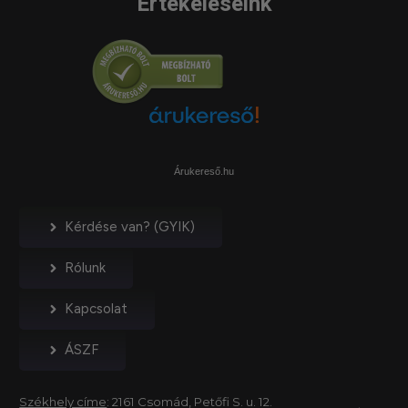
Értékeléseink
Árukereső.hu
Kérdése van? (GYIK)
Rólunk
Kapcsolat
ÁSZF
Székhely címe
: 2161 Csomád, Petőfi S. u. 12.