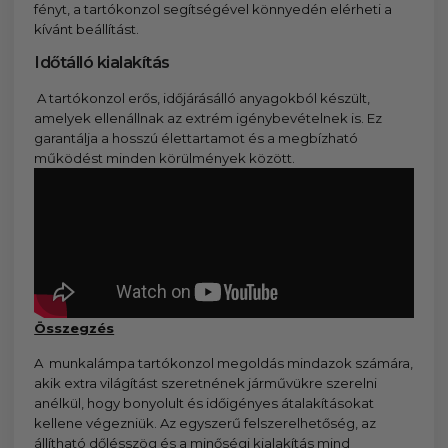
fényt, a tartókonzol segítségével könnyedén elérheti a
kívánt beállítást.
Időtálló kialakítás
A tartókonzol erős, időjárásálló anyagokból készült,
amelyek ellenállnak az extrém igénybevételnek is. Ez
garantálja a hosszú élettartamot és a megbízható
működést minden körülmények között.
Összegzés
A munkalámpa tartókonzol megoldás mindazok számára,
akik extra világítást szeretnének járművükre szerelni
anélkül, hogy bonyolult és időigényes átalakításokat
kellene végezniük. Az egyszerű felszerelhetőség, az
állítható dőlésszög és a minőségi kialakítás mind