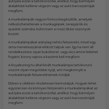
autójára ezzel a tartókonzollal, anélkül, hogy bármilyen
átalakítást kellene végezni vagy az autó karosszériáját
megfúrni.
A munkalámpák nagyon fontos kiegészítők, amelyek
nélkülözhetetlenek a munkagépek, terepjárók és
quadok számára, különösen a rossz látási viszonyok
között.
A munkalámpákat aránylag nehéz felszerelni, mivel egy
sima menetesszárral ellátott talpuk van. Így ha nem áll
rendelkezésre olyan bukókeret, vagy rács amire fellehet
fogatni, bizony sajnos a kasztnit kell megfúrni.
A Royaltuning.hu által kínált munkalámpa tartókonzol
viszont olyan megoldást nyújt, ami megkönnyíti a
munkalámpák felszerelésének módját.
Ebben a cikkben részletesen bemutatjuk, hogyan lehet
egyszerűen és könnyen felszerelni a munkalámpákat az
autójára ezzel a tartókonzollal, anélkül, hogy bármilyen
átalakítást kellene végezni vagy az autó karosszériáját
megfúrni.