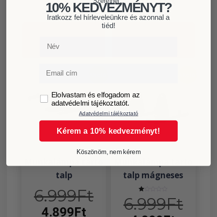
Szeretnél...
4.899
Ft
10% KEDVEZMÉNYT?
Iratkozz fel hírleveleünkre és azonnal a
tiéd!
KOSÁRBA
KOSÁRBA
Név
TESZEM
TESZEM
Email
Akció!
Akció!
GDPR
Elolvastam és elfogadom az
adatvédelmi tájékoztatót.
Adatvédelmi tájékoztató
Kérem a 10% kedvezményt!
Köszönöm, nem kérem
Munkalámpa tartó
Munkalámpa tartó
talp
talp mágneses
6.999
Ft
6.999
Ft
Értékelés:
1.00
4.899
Ft
/
5