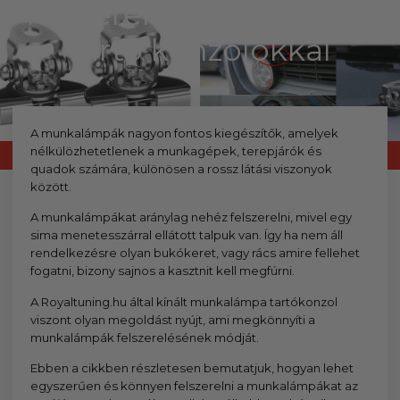
kézhez kapd a csomagod.
felszerelés egyszerűen,
tartó konzolokkal
A munkalámpák nagyon fontos kiegészítők, amelyek
nélkülözhetetlenek a munkagépek, terepjárók és
quadok számára, különösen a rossz látási viszonyok
között.
A munkalámpákat aránylag nehéz felszerelni, mivel egy
sima menetesszárral ellátott talpuk van. Így ha nem áll
rendelkezésre olyan bukókeret, vagy rács amire fellehet
fogatni, bizony sajnos a kasztnit kell megfúrni.
A Royaltuning.hu által kínált munkalámpa tartókonzol
viszont olyan megoldást nyújt, ami megkönnyíti a
munkalámpák felszerelésének módját.
Ebben a cikkben részletesen bemutatjuk, hogyan lehet
egyszerűen és könnyen felszerelni a munkalámpákat az