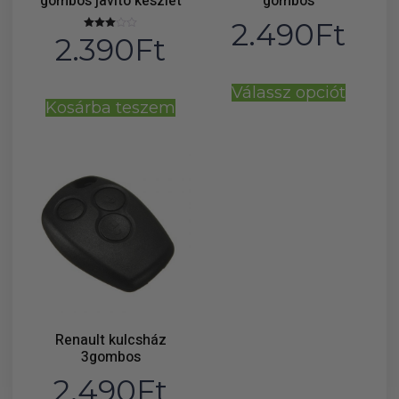
gombos javító készlet
gombos
2.490
Ft
2.390
Ft
Értékelés:
3.00
/ 5
Válassz opciót
Kosárba teszem
Renault kulcsház
3gombos
2.490
Ft