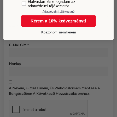
GDPR
Elolvastam és elfogadom az
adatvédelmi tájékoztatót.
Adatvédelmi tájékoztató
Kérem a 10% kedvezményt!
Név
*
Köszönöm, nem kérem
E-Mail Cím
*
Honlap
A Nevem, E-Mail Címem, És Weboldalcímem Mentése A
Böngészőben A Következő Hozzászólásomhoz.