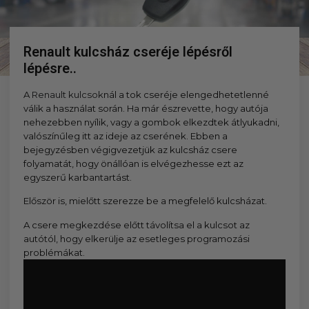
kézhez kapd a csomagod.
Renault kulcsház cseréje lépésről
lépésre..
A
Renault kulcsok
nál a tok cseréje elengedhetetlenné
válik a használat során. Ha már észrevette, hogy autója
nehezebben nyílik, vagy a gombok elkezdtek átlyukadni,
valószínűleg itt az ideje az cserének. Ebben a
bejegyzésben végigvezetjük az kulcsház csere
folyamatát, hogy önállóan is elvégezhesse ezt az
egyszerű karbantartást.
Először is, mielőtt szerezze be a megfelelő kulcsházat.
A csere megkezdése előtt távolítsa el a kulcsot az
autótól, hogy elkerülje az esetleges programozási
problémákat.