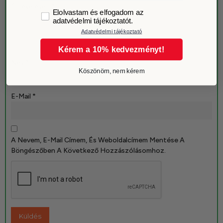
Értékelésed
*
GDPR
Elolvastam és elfogadom az
adatvédelmi tájékoztatót.
Adatvédelmi tájékoztató
Kérem a 10% kedvezményt!
Név
*
Köszönöm, nem kérem
E-Mail
*
A Nevem, E-Mail Címem, És Weboldalcímem Mentése A
Böngészőben A Következő Hozzászólásomhoz.