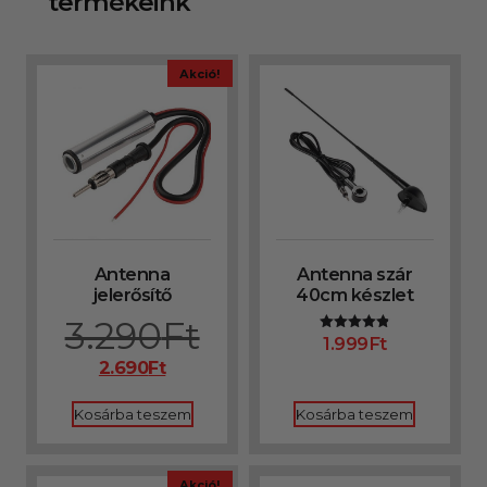
termékeink
Akció!
Antenna
Antenna szár
jelerősítő
40cm készlet
3.290
Ft
1.999
Ft
Értékelés:
4.80
2.690
Ft
/ 5
Kosárba teszem
Kosárba teszem
Akció!