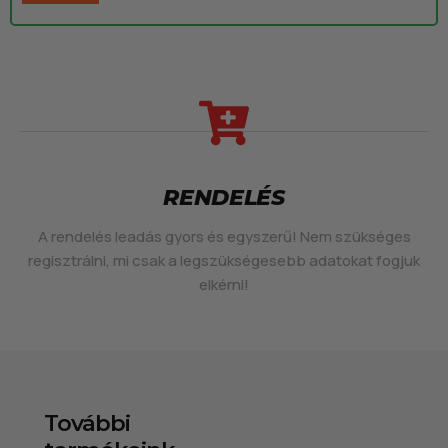
RENDELÉS
A rendelés leadás gyors és egyszerű! Nem szükséges
regisztrálni, mi csak a legszükségesebb adatokat fogjuk
elkérni!
További