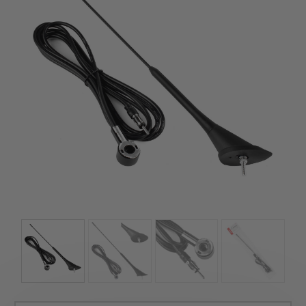
szerepelnek, amelyekben mi is bízunk.