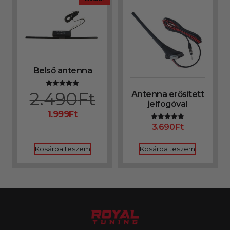
Belső antenna
2.490
Ft
Antenna erősített
Értékelés:
5.00
jelfogóval
/ 5
1.999
Ft
3.690
Ft
Értékelés:
5.00
/ 5
Kosárba teszem
Kosárba teszem