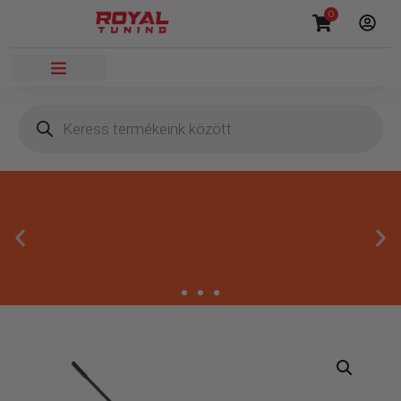
0
Megbízható termékek
Kínálatunkban kizárólag olyan termékek