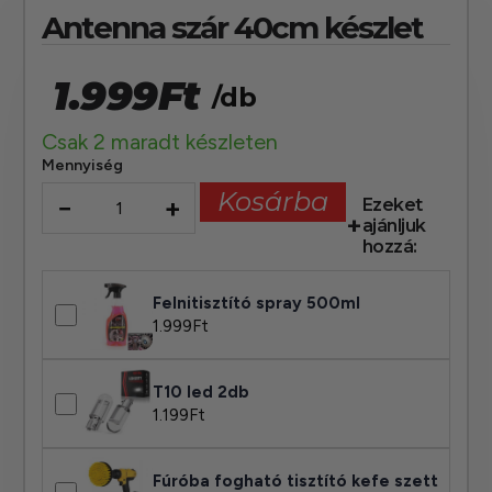
Antenna szár 40cm készlet
1.999
Ft
/db
Csak 2 maradt készleten
Mennyiség
Kosárba
−
+
Ezeket
ajánljuk
hozzá:
Felnitisztító spray 500ml
1.999
Ft
T10 led 2db
1.199
Ft
Fúróba fogható tisztító kefe szett