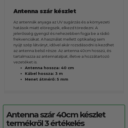
Antenna szár készlet
Az antennák anyaga az UV sugárzás és a környezeti
hatások miatt elöregszik, elkezd töredezni. A
jelerősség gyengül és nehezebben fogja be a rádió
frekvenciákat. A használat mellett optikailag sem
nyújt szép látványt, idővel akár rozsdásodni is kezdhet
az antenna belső része. Az antenna 40cm hosszú, és
tartalmazza az antennatalpat, illetve a hozzátartozó
vezetéket is.
Antenna hossza: 40 cm
Kábel hossza: 3 m
Menet átmérő: 5 mm
Antenna szár 40cm készlet
termékről 3 értékelés