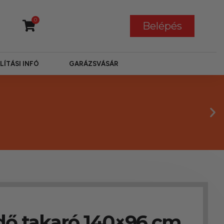
0
Belépés
LÍTÁSI INFÓ
GARÁZSVÁSÁR
dő takaró 140×96 cm