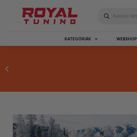
KATEGÓRIÁK
WEBSHOP
Másnapi ké
Gyors rendelésfeldolgozással segítünk, h