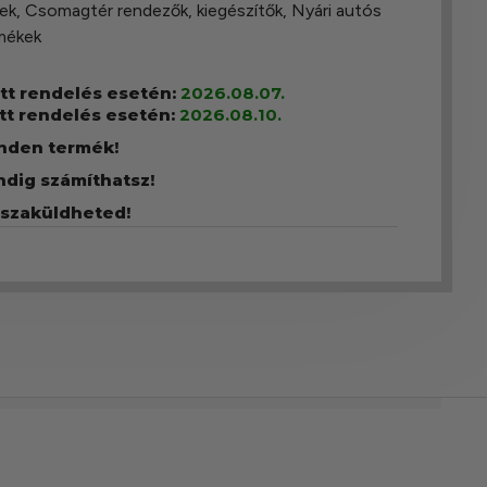
ek
,
Csomagtér rendezők, kiegészítők
,
Nyári autós
rmékek
ott rendelés esetén:
2026.08.07.
tt rendelés esetén:
2026.08.10.
inden termék!
ndig számíthatsz!
sszaküldheted!