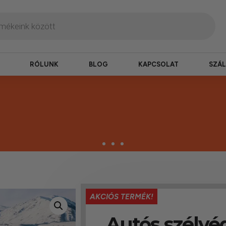
RÓLUNK
BLOG
KAPCSOLAT
SZÁL
zbesítés
AKCIÓS TERMÉK!
ogy hamar kézhez kapd a csomagod.
Autós szélvé