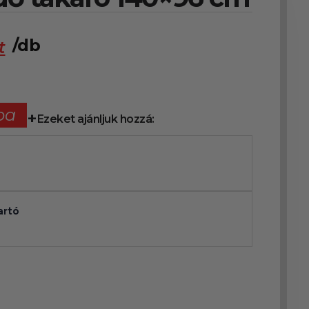
/db
t
ba
Ezeket ajánljuk hozzá:
artó