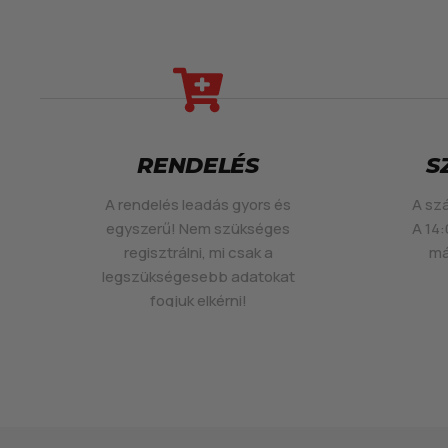
RENDELÉS
S
A rendelés leadás gyors és
A szá
egyszerű! Nem szükséges
A 14:
regisztrálni, mi csak a
má
legszükségesebb adatokat
fogjuk elkérni!