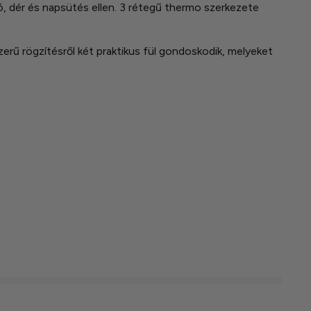
ó, dér és napsütés ellen. 3 rétegű thermo szerkezete
rű rögzítésről két praktikus fül gondoskodik, melyeket