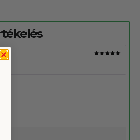
rtékelés
Értékelés:
5
/ 5