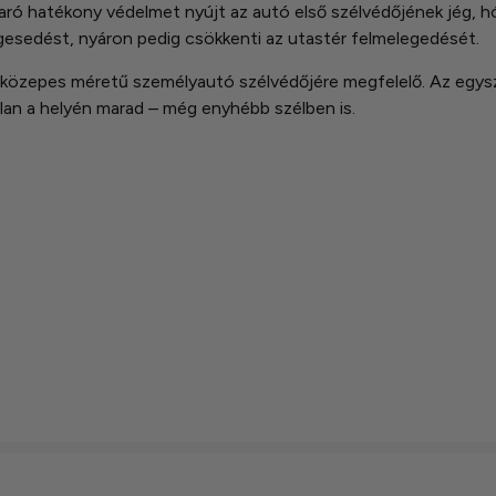
aró hatékony védelmet nyújt az autó első szélvédőjének jég, h
jegesedést, nyáron pedig csökkenti az utastér felmelegedését.
közepes méretű személyautó szélvédőjére megfelelő. Az egysze
bilan a helyén marad – még enyhébb szélben is.