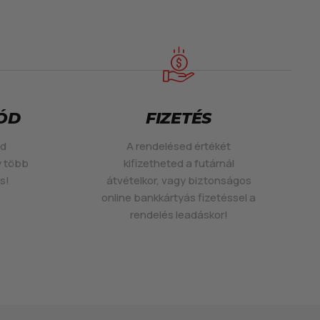
MÓD
FIZETÉS
ed
A rendelésed értékét
y több
kifizetheted a futárnál
s!
átvételkor, vagy biztonságos
online bankkártyás fizetéssel a
rendelés leadáskor!