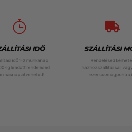
ZÁLLÍTÁSI IDŐ
SZÁLLÍTÁSI 
llítási idő 1-2 munkanap.
Rendelésed kérhet
00-ig leadott rendelésed
házhozszállítással, vag
r másnap átveheted!
ezer csomagpontra i