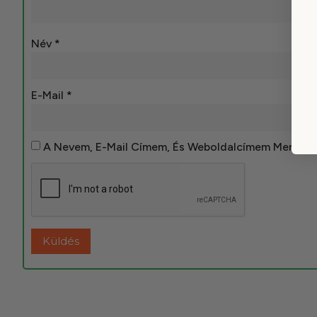
Név
*
E-Mail
*
A Nevem, E-Mail Címem, És Weboldalcímem Mentés