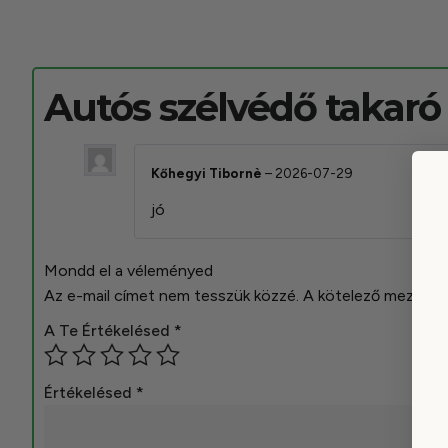
Autós szélvédő takar
Kőhegyi Tibornè
–
2026-07-29
jó
Mondd el a véleményed
Az e-mail címet nem tesszük közzé.
A kötelező mezőke
A Te Értékelésed
*
Értékelésed
*