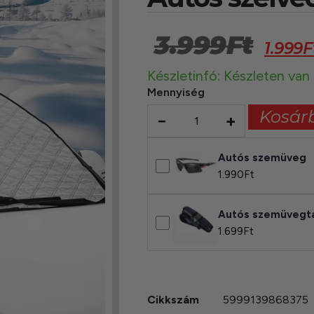
3.999
Ft
1.999
F
Készletinfó: Készleten van
Mennyiség
Kosár
−
+
Autós szemüveg
1.990
Ft
Autós szemüvegt
1.699
Ft
Cikkszám
5999139868375