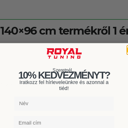
ó 140×96 cm
termékről 1 é
Szeretnél...
10% KEDVEZMÉNYT?
Iratkozz fel hírleveleünkre és azonnal a
t
*
karakterrel jelöltük
tiéd!
Név
Email