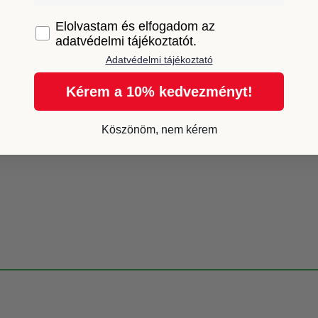
GDPR
Elolvastam és elfogadom az
adatvédelmi tájékoztatót.
Adatvédelmi tájékoztató
Kérem a 10% kedvezményt!
Köszönöm, nem kérem
e A Böngészőben A Következő Hozzászólásomhoz.