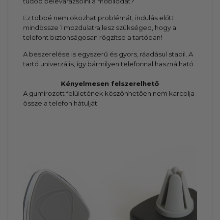
tudod belevarázsolni a mobilodat?
Ez többé nem okozhat problémát, indulás előtt
mindössze 1 mozdulatra lesz szükséged, hogy a
telefont biztonságosan rögzítsd a tartóban!
A beszerelése is egyszerű és gyors, ráadásul stabil. A
tartó univerzális, így bármilyen telefonnal használható
Kényelmesen felszerelhető
A gumírozott felületének köszönhetően nem karcolja
össze a telefon hátulját.