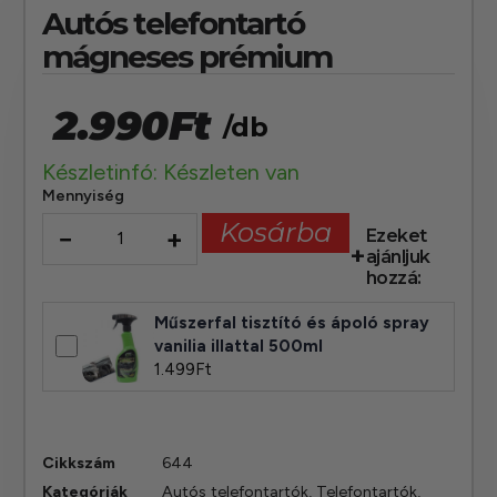
Autós telefontartó
mágneses prémium
2.990
Ft
/db
Készletinfó: Készleten van
Mennyiség
Kosárba
−
+
Ezeket
ajánljuk
hozzá:
Műszerfal tisztító és ápoló spray
vanilia illattal 500ml
1.499
Ft
Cikkszám
644
Kategóriák
Autós telefontartók
,
Telefontartók,