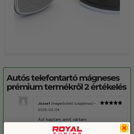
Autós telefontartó mágneses
prémium
termékről 2 értékelés
József
(megerősített tulajdonos)
–
Értékelés:
2025-02-04
5
/ 5
Azt kaptam amit vártam