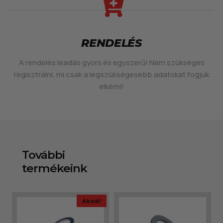
RENDELÉS
A rendelés leadás gyors és egyszerű! Nem szükséges
regisztrálni, mi csak a legszükségesebb adatokat fogjuk
elkérni!
További
termékeink
Akció!