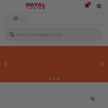
0
Megbízható termékek
Kínálatunkban kizárólag olyan termékek