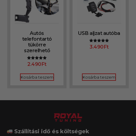
Autós
USB aljzat autóba
telefontartó
tükörre
3.490
Ft
Értékelés:
szerelhető
5.00
/ 5
2.490
Ft
Értékelés:
5.00
/ 5
Kosárba teszem
Kosárba teszem
Szállítási idő és költségek