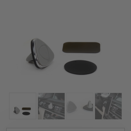
szerepelnek, amelyekben mi is bízunk.