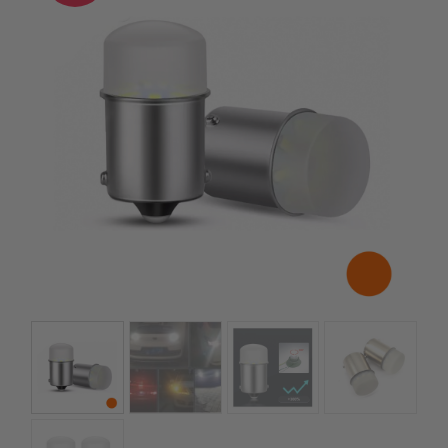
kézhez kapd a csomagod.