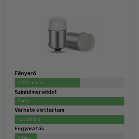
Fényerő
1000 Lumen
Színhőmérséklet
Sárga
Várható élettartam
10000 Óra
Fogyasztás
5 Watt