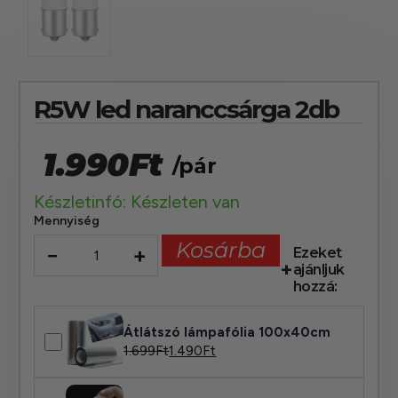
R5W led naranccsárga 2db
1.990
Ft
/pár
Készletinfó: Készleten van
Mennyiség
Kosárba
−
+
Ezeket
ajánljuk
hozzá:
Átlátszó lámpafólia 100x40cm
1.699
Ft
1.490
Ft