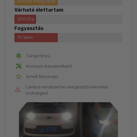
4000K meleg fehér
Várható élettartam
500 Óra
Fogyasztás
10 Watt
Sárga​ fényű
Könnyen beszerelhető
Emelt fényerejű
Canbus rendszerhez kiegészítő ellenállás
szükséges!