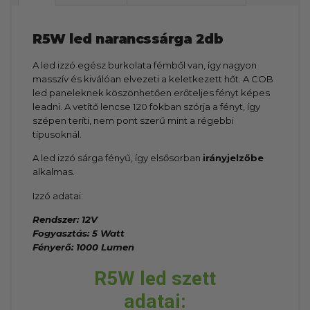
R5W led narancssárga 2db
A led izzó egész burkolata fémből van, így nagyon
masszív és kiválóan elvezeti a keletkezett hőt. A COB
led paneleknek köszönhetően erőteljes fényt képes
leadni. A vetítő lencse 120 fokban szórja a fényt, így
szépen teríti, nem pont szerű mint a régebbi
típusoknál.
A led izzó sárga fényű, így elsősorban
irányjelzőbe
alkalmas.
Izzó adatai:
Rendszer: 12V
Fogyasztás: 5 Watt
Fényerő: 1000 Lumen
R5W led szett
adatai: