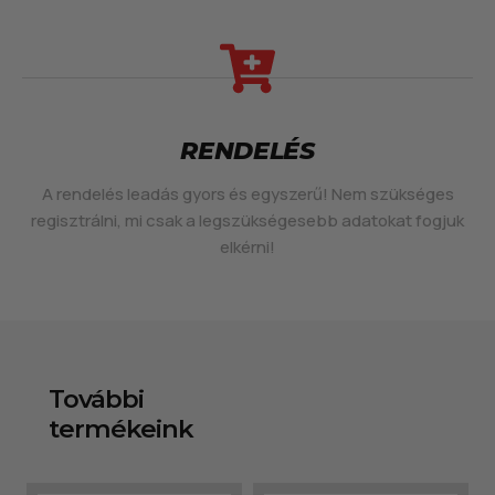
RENDELÉS
A rendelés leadás gyors és egyszerű! Nem szükséges
regisztrálni, mi csak a legszükségesebb adatokat fogjuk
elkérni!
További
termékeink