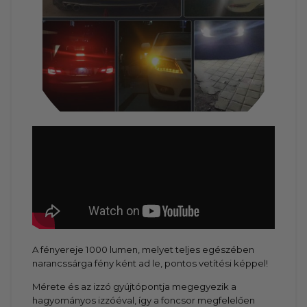
A fényereje 1000 lumen, melyet teljes egészében
narancssárga fény ként ad le, pontos vetítési képpel!
Mérete és az izzó gyújtópontja megegyezik a
hagyományos izzóéval, így a foncsor megfelelően