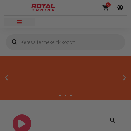
0
Másnapi kézbesítés
Gyors rendelésfeldolgozással segítünk, hogy hamar