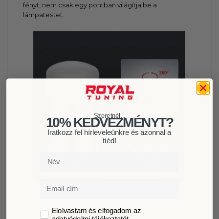
fényt, nem csak egy pontban világítja be a
lámpatestet.
Szeretnél...
10% KEDVEZMÉNYT?
Iratkozz fel hírleveleünkre és azonnal a
tiéd!
Név
Email
GDPR
Elolvastam és elfogadom az