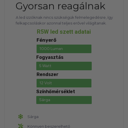
Gyorsan reagálnak
A led izzóknak nincs szükségük felmelegedésre, így
felkapcsoláskor azonnal teljes erővel világítanak.
R5W led szett adatai
Fényerő
1000 Lumen
Fogyasztás
5 Watt
Rendszer
12 Volt
Színhőmérséklet
Sárga
Sárga​
Könnyen beszerelhető