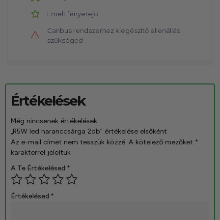
Emelt fényerejű
Canbus rendszerhez kiegészítő ellenállás
szükséges!
Értékelések
Még nincsenek értékelések.
„R5W led naranccsárga 2db” értékelése elsőként
Az e-mail címet nem tesszük közzé.
A kötelező mezőket
*
karakterrel jelöltük
A Te Értékelésed
*
Értékelésed
*