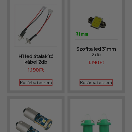
Szofita led 31mm
2db
H1 led átalakító
kábel 2db
1.190
Ft
1.190
Ft
Kosárba teszem
Kosárba teszem