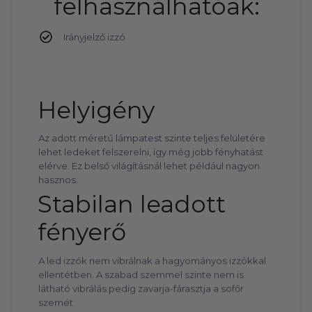
felhasználhatóak:
Irányjelző izzó
Helyigény
Az adott méretű lámpatest szinte teljes felületére
lehet ledeket felszerelni, így még jobb fényhatást
elérve. Ez belső világításnál lehet például nagyon
hasznos.
Stabilan leadott
fényerő
A led izzók nem vibrálnak a hagyományos izzókkal
ellentétben. A szabad szemmel szinte nem is
látható vibrálás pedig zavarja-fárasztja a sofőr
szemét.