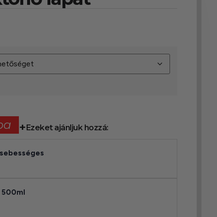
ba
Ezeket ajánljuk hozzá:
sebességes
y 500ml