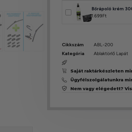
Bőrápoló krém 30
1.699
Ft
Cikkszám
ABL-200
Kategória
Ablaktörlő Lapát
Saját raktárkészleten m
Ügyfélszolgálatunkra mi
Nem vagy elégedett? Vi