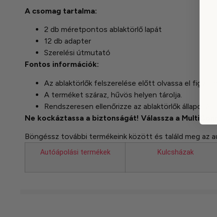
A csomag tartalma:
2 db méretpontos ablaktörlő lapát
12 db adapter
Szerelési útmutató
Fontos információk:
Az ablaktörlők felszerelése előtt olvassa el figyel
A terméket száraz, hűvös helyen tárolja.
Rendszeresen ellenőrizze az ablaktörlők állapotát,
Ne kockáztassa a biztonságát! Válassza a MultiConn
Böngéssz további termékeink között és találd meg az a
Autóápolási termékek
Kulcsházak