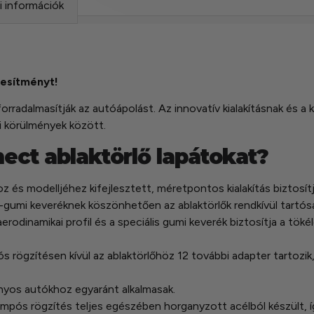
si információk
jesítményt!
orradalmasítják az autóápolást. Az innovatív kialakításnak és 
si körülmények között.
nect ablaktörlő lapátokat?
 és modelljéhez kifejlesztett, méretpontos kialakítás biztosítj
umi keveréknek köszönhetően az ablaktörlők rendkívül tartósak 
dinamikai profil és a speciális gumi keverék biztosítja a tökéle
rögzítésen kívül az ablaktörlőhöz 12 további adapter tartozik
nyos autókhoz egyaránt alkalmasak.
ampós rögzítés teljes egészében horganyzott acélból készült, í