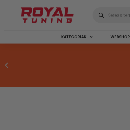
KATEGÓRIÁK
WEBSHOP
Másnapi ké
Gyors rendelésfeldolgozással segítünk, h