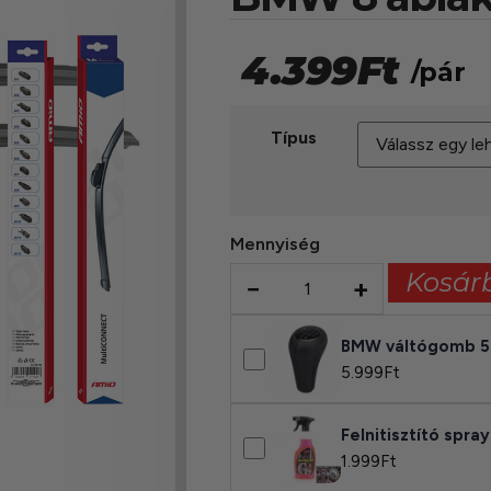
4.399
Ft
/pár
Típus
Mennyiség
Kosár
−
+
BMW váltógomb 5
5.999
Ft
Felnitisztító spra
1.999
Ft