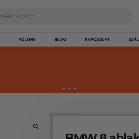
RÓLUNK
BLOG
KAPCSOLAT
SZÁL
zbesítés
ogy hamar kézhez kapd a csomagod.
BMW 8 ablakt