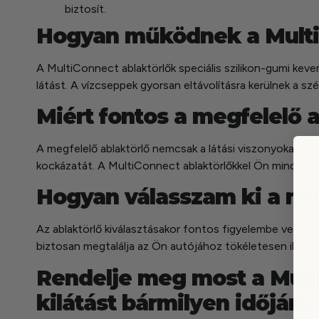
biztosít.
Hogyan működnek a Multi
A MultiConnect ablaktörlők speciális szilikon-gumi kev
látást. A vízcseppek gyorsan eltávolításra kerülnek a s
Miért fontos a megfelelő a
A megfelelő ablaktörlő nemcsak a látási viszonyokat javí
kockázatát. A MultiConnect ablaktörlőkkel Ön mindig b
Hogyan válasszam ki a meg
Az ablaktörlő kiválasztásakor fontos figyelembe venni az
biztosan megtalálja az Ön autójához tökéletesen illesz
Rendelje meg most a Multi
kilátást bármilyen időjárá