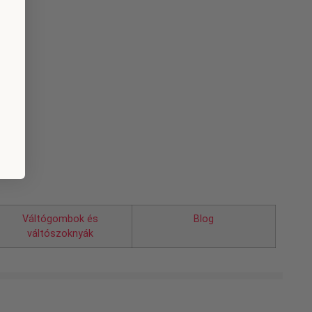
Váltógombok és
Blog
váltószoknyák