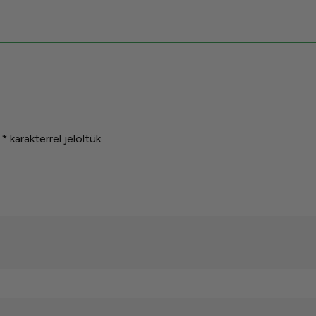
t
*
karakterrel jelöltük