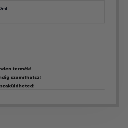
0ml
inden termék!
ndig számíthatsz!
sszaküldheted!