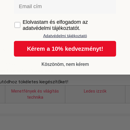
Email
GDPR
Elolvastam és elfogadom az
adatvédelmi tájékoztatót.
Adatvédelmi tájékoztató
Kérem a 10% kedvezményt!
mesen a használati utasítást.
 és szükség esetén cserélje ki őket.
Köszönöm, nem kérem
ect ablaktörlő lapátokat!
utódhoz tökéletes kiegészítőket!
Menetfények és világítás
Ledes izzók
technika