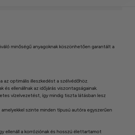
a kiváló minőségű anyagoknak köszönhetően garantált a
a az optimális illeszkedést a szélvédőhöz.
és ellenállnak az időjárás viszontagságainak.
tes vízelvezetést, így mindig tiszta látásban lesz
, amelyekkel szinte minden típusú autóra egyszerűen
gy ellenáll a korróziónak és hosszú élettartamot