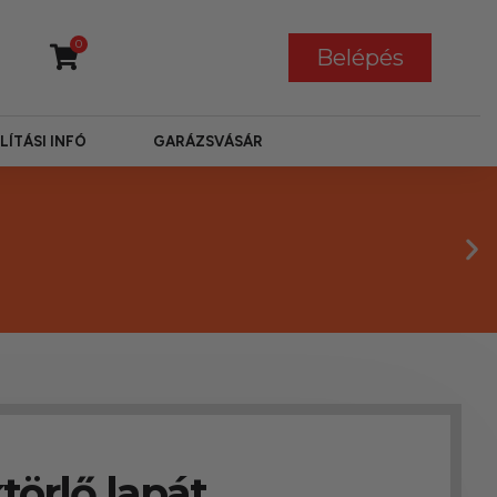
0
Belépés
LÍTÁSI INFÓ
GARÁZSVÁSÁR
örlő lapát