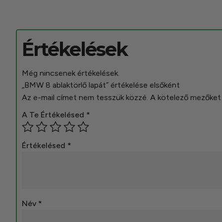
Értékelések
Még nincsenek értékelések.
„BMW 8 ablaktörlő lapát” értékelése elsőként
Az e-mail címet nem tesszük közzé.
A kötelező mezőke
A Te Értékelésed
*
Értékelésed
*
Név
*