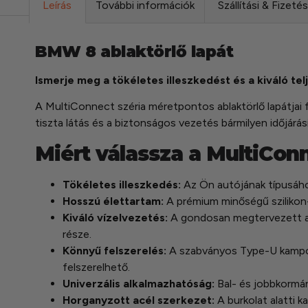
Leírás
További információk
Szállítási & Fizeté
BMW 8 ablaktörlő lapát
Ismerje meg a tökéletes illeszkedést és a kiváló tel
A MultiConnect széria méretpontos ablaktörlő lapátjai f
tiszta látás és a biztonságos vezetés bármilyen időjárá
Miért válassza a MultiCon
Tökéletes illeszkedés:
Az Ön autójának típusához
Hosszú élettartam:
A prémium minőségű szilikon-g
Kiváló vízelvezetés:
A gondosan megtervezett aero
része.
Könnyű felszerelés:
A szabványos Type-U kampós 
felszerelhető.
Univerzális alkalmazhatóság:
Bal- és jobbkormá
Horganyzott acél szerkezet:
A burkolat alatti k