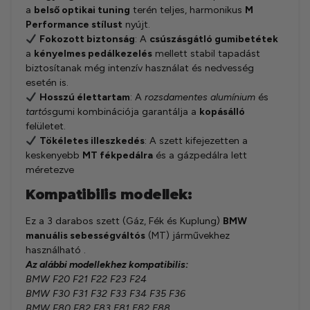
a
belső optikai tuning
terén teljes, harmonikus
M
Performance stílust
nyújt.
Fokozott biztonság
: A
csúszásgátló gumibetétek
a
kényelmes pedálkezelés
mellett stabil tapadást
biztosítanak még intenzív használat és nedvesség
esetén is.
Hosszú élettartam
: A
rozsdamentes alumínium
és
tartós
gumi kombinációja garantálja a
kopásálló
felületet.
Tökéletes illeszkedés
: A szett kifejezetten a
keskenyebb
MT fékpedálra
és a gázpedálra lett
méretezve
Kompatibilis modellek:
Ez a 3 darabos szett (Gáz, Fék és Kuplung)
BMW
manuális sebességváltós
(MT) járművekhez
használható .
Az alábbi modellekhez kompatibilis:
BMW F20 F21 F22 F23 F24
BMW F30 F31 F32 F33 F34 F35 F36
BMW F80 F82 F83 E81 E82 E88