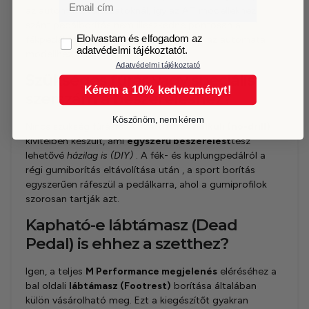
Email
az automata változatoknál, így az AT modellekhez
szánt pedálborítás nem illeszkedne pontosan a
GDPR
Elolvastam és elfogadom az
fékpedálra! Keresse meg kínálatunkban az automata
adatvédelmi tájékoztatót.
modellhez kínált pedálunk.
Adatvédelmi tájékoztató
Szükséges fúrás vagy speciális
Kérem a 10% kedvezményt!
szerszám a beszereléshez?
Köszönöm, nem kérem
Nincs szükség fúrásra. A szett
fúrás nélküli (no-drill)
kivitelben készült, ami
egyszerű beszerelést
tesz
lehetővé
házilag is (DIY)
. A fék- és kuplungpedálról a
régi gumiborítás eltávolítása után , a sport borítás
egyszerűen ráfeszül a pedálkarra, ahol a gumiprofilok
szorosan tartják azt.
Kapható-e lábtámasz (Dead
Pedal) is ehhez a szetthez?
Igen, a teljes
M Performance megjelenés
eléréséhez a
bal oldali
lábtámasz (Footrest)
borítása általában
külön vásárolható meg. Ezt a kiegészítőt gyakran