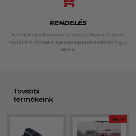
RENDELÉS
A rendelés leadás gyors és egyszerű! Nem szükséges
regisztrálni, mi csak a legszükségesebb adatokat fogjuk
elkérni!
További
termékeink
Akció!