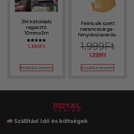
3M kétoldalú
Felnicsík szett
ragasztó
narancssárga -
10mmx3m
fényvisszaverős-
1.999
Ft
1.390
Ft
Értékelés:
4.92
/ 5
1.399
Ft
Kosárba teszem
Kosárba teszem
Szállítási idő és költségek