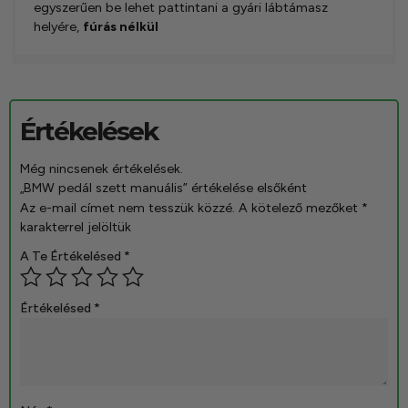
egyszerűen be lehet pattintani a gyári lábtámasz
helyére,
fúrás nélkül
Értékelések
Még nincsenek értékelések.
„BMW pedál szett manuális” értékelése elsőként
Az e-mail címet nem tesszük közzé.
A kötelező mezőket
*
karakterrel jelöltük
A Te Értékelésed
*
Értékelésed
*