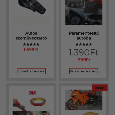
Autós
Páramentesítő
szemüvegtartó
autóba
1.699
Ft
1.390
Ft
Értékelés:
Értékelés:
5.00
5.00
/ 5
/ 5
999
Ft
Kosárba teszem
Kosárba teszem
Akció!