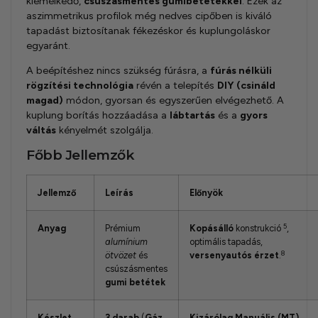
kiemelkedő,
csúszásmentes gumibetétekkel
. Ezek az
aszimmetrikus profilok még nedves cipőben is kiváló
tapadást biztosítanak fékezéskor és kuplungoláskor
egyaránt.
A beépítéshez nincs szükség fúrásra, a
fúrás nélküli
rögzítési technológia
révén a telepítés
DIY (csináld
magad)
módon, gyorsan és egyszerűen elvégezhető. A
kuplung borítás hozzáadása a
lábtartás
és a
gyors
váltás
kényelmét szolgálja.
Főbb Jellemzők
Jellemző
Leírás
Előnyök
5
Anyag
Prémium
Kopásálló
konstrukció
,
alumínium
optimális tapadás,
8
ötvözet
és
versenyautós érzet
.
csúszásmentes
gumi betétek
Készlet
3 darab
(
Gáz,
Kizárólag Manuális (MT)