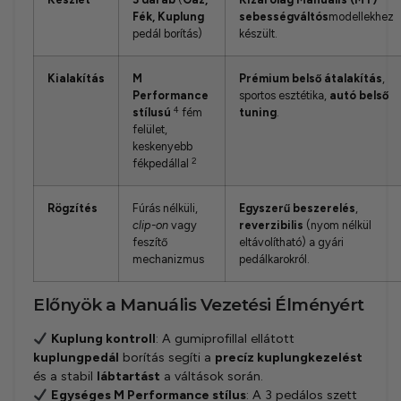
Fék, Kuplung
sebességváltós
modellekhez
pedál borítás)
készült.
Kialakítás
M
Prémium belső átalakítás
,
Performance
sportos esztétika,
autó belső
4
stílusú
fém
tuning
.
felület,
keskenyebb
2
fékpedállal
Rögzítés
Fúrás nélküli,
Egyszerű beszerelés
,
clip-on
vagy
reverzibilis
(nyom nélkül
feszítő
eltávolítható) a gyári
mechanizmus
pedálkarokról.
Előnyök a Manuális Vezetési Élményért
Kuplung kontroll
: A gumiprofillal ellátott
kuplungpedál
borítás segíti a
precíz kuplungkezelést
és a stabil
lábtartást
a váltások során.
Egységes M Performance stílus
: A 3 pedálos szett