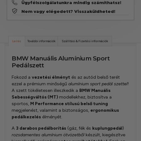
Ügyfélszolgálatunkra mindig számíthatsz!
Nem vagy elégedett? Visszaküldheted!
Leírás
További információk
Szállítási & Fizetési információk
BMW Manuális Alumínium Sport
Pedálszett
Fokozd a
vezetési élményt
és az autód belső terét
ezzel a prémium minőségű
alumínium sport pedál szettel
!
A szett tökéletesen illeszkedik a
BMW Manuális
Sebességváltós (MT)
modellekhez, biztosítva a
sportos,
M Performance stílusú belső tuning
megjelenést, valamint a biztonságos,
ergonomikus
pedálkezelés
élményét.
A
3 darabos pedálborítás
(gáz, fék és
kuplungpedál
)
rozsdamentes alumínium ötvözetből
készült, kiegészítve