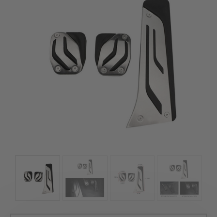
kézhez kapd a csomagod.