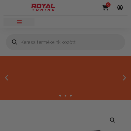
0
Másnapi kézbesítés
Gyors rendelésfeldolgozással segítünk, hogy hamar