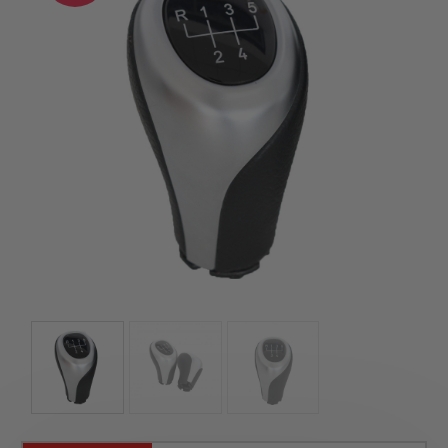
garantáltan nem csalódsz!