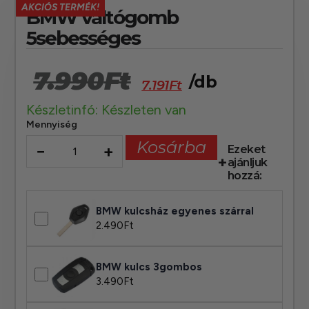
AKCIÓS TERMÉK!
BMW váltógomb
5sebességes
7.990
Ft
/db
7.191
Ft
Készletinfó: Készleten van
Mennyiség
Kosárba
−
+
Ezeket
ajánljuk
hozzá:
BMW kulcsház egyenes szárral
2.490
Ft
BMW kulcs 3gombos
3.490
Ft