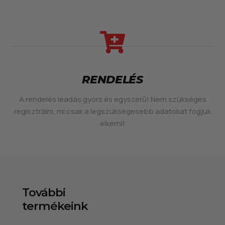
RENDELÉS
A rendelés leadás gyors és egyszerű! Nem szükséges
regisztrálni, mi csak a legszükségesebb adatokat fogjuk
elkérni!
További
termékeink