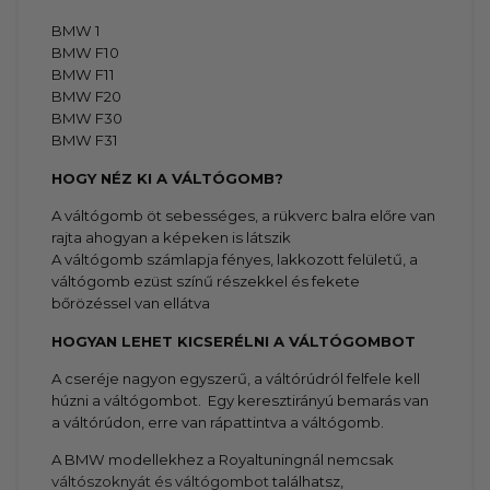
BMW 1
BMW F10
BMW F11
BMW F20
BMW F30
BMW F31
HOGY NÉZ KI A VÁLTÓGOMB?
A váltógomb öt sebességes, a rükverc balra előre van
rajta ahogyan a képeken is látszik
A váltógomb számlapja fényes, lakkozott felületű, a
váltógomb ezüst színű részekkel és fekete
bőrözéssel van ellátva
HOGYAN LEHET KICSERÉLNI A VÁLTÓGOMBOT
A cseréje nagyon egyszerű, a váltórúdról felfele kell
húzni a váltógombot. Egy keresztirányú bemarás van
a váltórúdon, erre van rápattintva a váltógomb.
A BMW modellekhez a Royaltuningnál nemcsak
váltószoknyát és váltógombot
találhatsz,