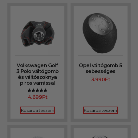
Volkswagen Golf
Opel váltógomb 5
3 Polo váltógomb
sebességes
és váltószoknya
3.990
Ft
piros varrással
4.699
Ft
Értékelés:
5.00
/ 5
Kosárba teszem
Kosárba teszem