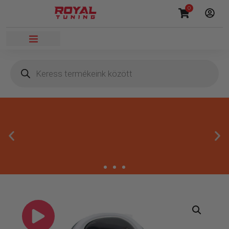
0
Prémium autós kiegészítők
Gondosan válogatott termékek, amelyekben