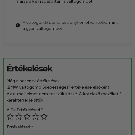
marásra kell rápattintani a váltógombot.
A váltógomb bemarása enyhén el van tolva, mint
a gyári váltógombon.
Értékelések
Még nincsenek értékelések.
„BMW váltógomb 5sebességes” értékelése elsőként
Az e-mail címet nem tesszük közzé.
A kötelező mezőket
*
karakterrel jelöltük
A Te Értékelésed
*
Értékelésed
*