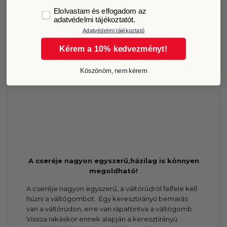
GDPR
Elolvastam és elfogadom az
adatvédelmi tájékoztatót.
Adatvédelmi tájékoztató
Kérem a 10% kedvezményt!
Köszönöm, nem kérem
A cseréje nagyon egyszerű,házilag is könnyen
megoldható!
A cseréje nagyon egyszerű, a váltórúdról felfele kell
húzni a váltógombot. Egy keresztirányú bemarás
van a váltórúdon, erre van rápattintva a váltógomb.
Vissza rakáskor ennek alapján a keresztirányú