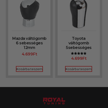
Mazda váltógomb
Toyota
6 sebességes
váltógomb
12mm
5sebességes
4.699
Ft
4.699
Ft
Értékelés:
4.91
/ 5
Kosárba teszem
Kosárba teszem