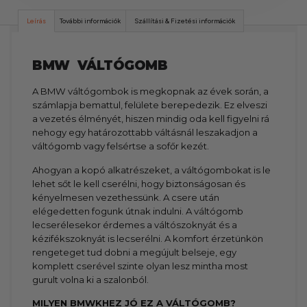
Leírás
További információk
Szállítási & Fizetési információk
BMW VÁLTÓGOMB
A BMW váltógombok is megkopnak az évek során, a
számlapja bemattul, felülete berepedezik. Ez elveszi
a vezetés élményét, hiszen mindig oda kell figyelni rá
nehogy egy határozottabb váltásnál leszakadjon a
váltógomb vagy felsértse a sofőr kezét.
Ahogyan a kopó alkatrészeket, a váltógombokat is le
lehet sőt le kell cserélni, hogy biztonságosan és
kényelmesen vezethessünk. A csere után
elégedetten fogunk útnak indulni. A váltógomb
lecserélesekor érdemes a váltószoknyát és a
kézifékszoknyát is lecserélni. A komfort érzetünkön
rengeteget tud dobni a megújult belseje, egy
komplett cserével szinte olyan lesz mintha most
gurult volna ki a szalonból.
MILYEN BMWKHEZ JÓ EZ A VÁLTÓGOMB?