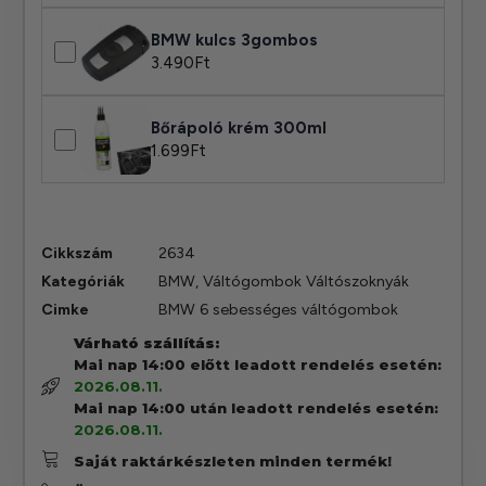
BMW kulcs 3gombos
3.490
Ft
Bőrápoló krém 300ml
1.699
Ft
Cikkszám
2634
Kategóriák
BMW
,
Váltógombok Váltószoknyák
Cimke
BMW 6 sebességes váltógombok
Várható szállítás:
Mai nap 14:00 előtt leadott rendelés esetén:
2026.08.11.
Mai nap 14:00 után leadott rendelés esetén:
2026.08.11.
Saját raktárkészleten minden termék!