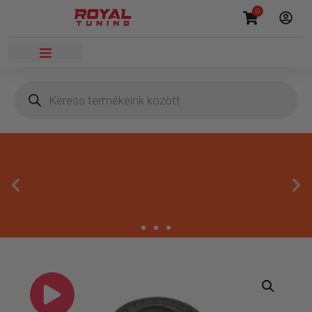
0
Megbízható termékek
Kínálatunkban kizárólag olyan termékek