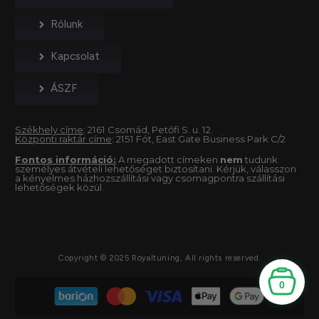
Rólunk
Kapcsolat
ÁSZF
Székhely címe
: 2161 Csomád, Petőfi S. u. 12.
Központi raktár címe
: 2151 Fót, East Gate Business Park C/2
Fontos információ:
A megadott címeken
nem
tudunk
személyes átvételi lehetőséget biztosítani. Kérjük, válasszon
a kényelmes házhozszállítási vagy csomagpontra szállítási
lehetőségek közül.
Copyright © 2025 Royaltuning, All rights reserved.
0