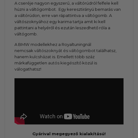
A cseréje nagyon egyszerű, a váltórúdról felfele kell
húzni a váltógombot. Egy keresztirányú bemarás van
a váltórúdon, erre van rápattintva a váltógomb. A
váltószoknyához egy karima tartja amit ki kell
pattintani a helyéről és ezután leszedhető róla a
váltógomb.
A BMW modellekhez a Royaltuningnál
nemcsak
váltószoknyát és váltógombot
találhatsz,
hanem
kulcsházat
is. Emellett több száz
márkafüggetlen
autós kiegészítő
közül is
válogathatsz!
Gyárival megegyező kialakítású!