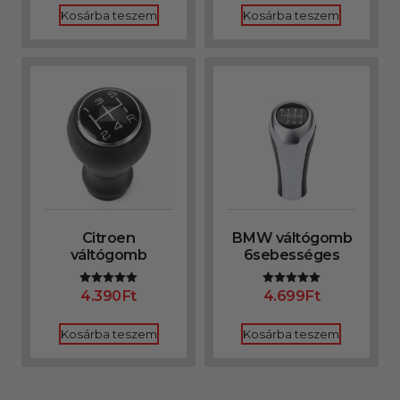
Kosárba teszem
Kosárba teszem
Citroen
BMW váltógomb
váltógomb
6sebességes
4.390
Ft
4.699
Ft
Értékelés:
Értékelés:
5.00
5.00
/ 5
/ 5
Kosárba teszem
Kosárba teszem