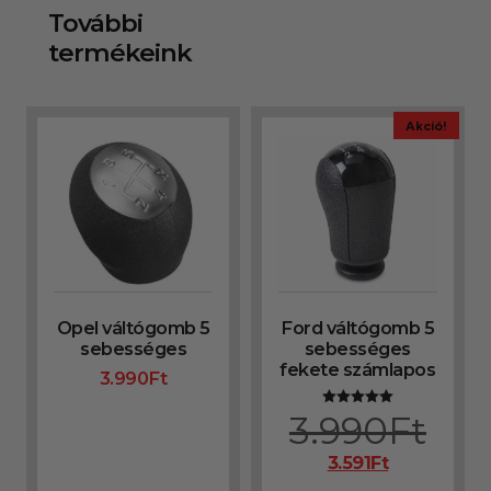
További
termékeink
Akció!
Opel váltógomb 5
Ford váltógomb 5
sebességes
sebességes
fekete számlapos
3.990
Ft
3.990
Ft
Értékelés:
5.00
/ 5
3.591
Ft