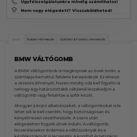
Ügyfélszolgálatunkra mindig számíthatsz!
Nem vagy elégedett? Visszaküldheted!
Leírás
További információk
Szállítási & Fizetési információk
BMW VÁLTÓGOMB
A BMW váltógombok is megkopnak az évek során, a
számlapja bemattul, felülete berepedezik. Ez elveszi
a vezetés élményét, hiszen mindig oda kell figyelni rá
nehogy egy határozottabb váltásnál leszakadjon a
váltógomb vagy felsértse a sofőr kezét.
Ahogyan a kopó alkatrészeket, a váltógombokat is le
lehet sőt le kell cserélni, hogy biztonságosan és
kényelmesen vezethessünk. A csere után
elégedetten fogunk útnak indulni. A váltógomb
lecserélesekor érdemes a váltószoknyát és a
kézifékszoknyát is lecserélni. A komfort érzetünkön