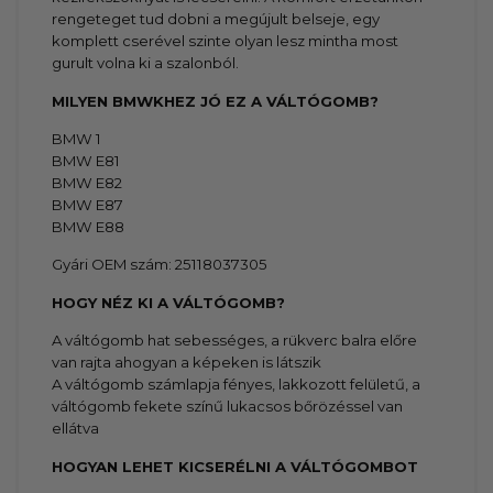
rengeteget tud dobni a megújult belseje, egy
komplett cserével szinte olyan lesz mintha most
gurult volna ki a szalonból.
MILYEN BMWKHEZ JÓ EZ A VÁLTÓGOMB?
BMW 1
BMW E81
BMW E82
BMW E87
BMW E88
Gyári OEM szám: 25118037305
HOGY NÉZ KI A VÁLTÓGOMB?
A váltógomb hat sebességes, a rükverc balra előre
van rajta ahogyan a képeken is látszik
A váltógomb számlapja fényes, lakkozott felületű, a
váltógomb fekete színű lukacsos bőrözéssel van
ellátva
HOGYAN LEHET KICSERÉLNI A VÁLTÓGOMBOT