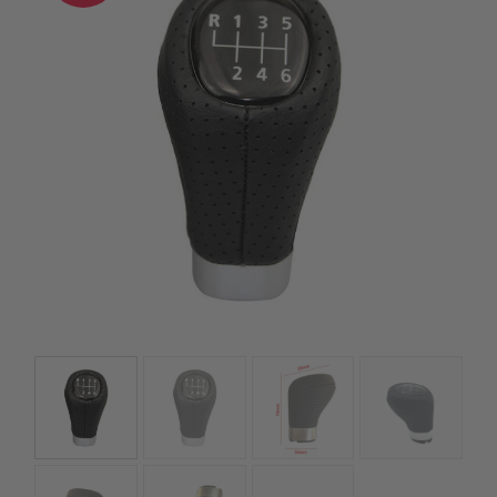
szerepelnek, amelyekben mi is bízunk.