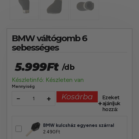
BMW váltógomb 6
sebességes
5.999
Ft
/db
Készletinfó: Készleten van
Mennyiség
Kosárba
−
+
Ezeket
ajánljuk
hozzá:
BMW kulcsház egyenes szárral
2.490
Ft