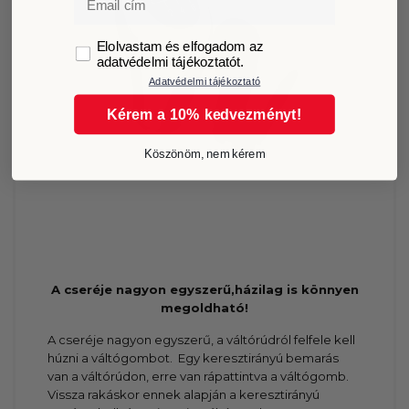
GDPR
Elolvastam és elfogadom az
adatvédelmi tájékoztatót.
Adatvédelmi tájékoztató
Kérem a 10% kedvezményt!
Köszönöm, nem kérem
A cseréje nagyon egyszerű,házilag is könnyen
megoldható!
A cseréje nagyon egyszerű, a váltórúdról felfele kell
húzni a váltógombot. Egy keresztirányú bemarás
van a váltórúdon, erre van rápattintva a váltógomb.
Vissza rakáskor ennek alapján a keresztirányú