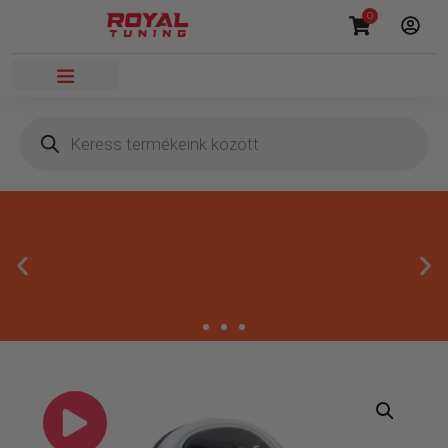
0
Másnapi kézbesítés
Gyors rendelésfeldolgozással segítünk, hogy hamar