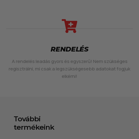
RENDELÉS
A rendelés leadás gyors és egyszerű! Nem szükséges
regisztrálni, mi csak a legszükségesebb adatokat fogjuk
elkérni!
További
termékeink