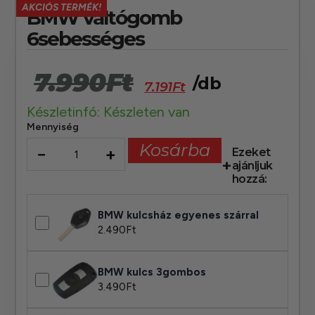
AKCIÓS TERMÉK!
BMW váltógomb
6sebességes
7.990
Ft
/db
7.191
Ft
Készletinfó: Készleten van
Mennyiség
Kosárba
−
+
Ezeket
ajánljuk
hozzá:
BMW kulcsház egyenes szárral
2.490
Ft
BMW kulcs 3gombos
3.490
Ft