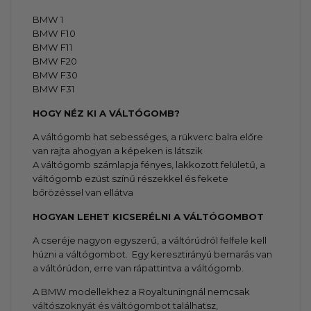
BMW 1
BMW F10
BMW F11
BMW F20
BMW F30
BMW F31
HOGY NÉZ KI A VÁLTÓGOMB?
A váltógomb hat sebességes, a rükverc balra előre
van rajta ahogyan a képeken is látszik
A váltógomb számlapja fényes, lakkozott felületű, a
váltógomb ezüst színű részekkel és fekete
bőrözéssel van ellátva
HOGYAN LEHET KICSERÉLNI A VÁLTÓGOMBOT
A cseréje nagyon egyszerű, a váltórúdról felfele kell
húzni a váltógombot. Egy keresztirányú bemarás van
a váltórúdon, erre van rápattintva a váltógomb.
A BMW modellekhez a Royaltuningnál nemcsak
váltószoknyát és váltógombot
találhatsz,