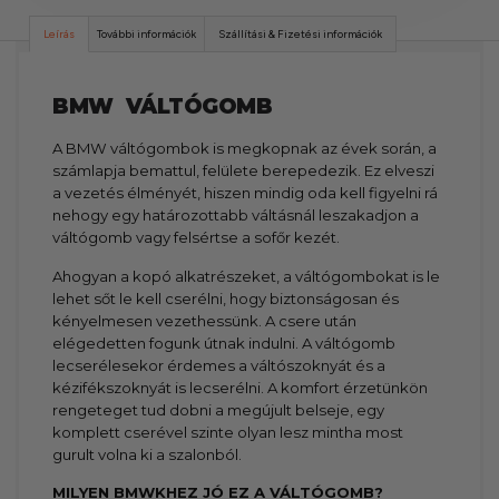
Leírás
További információk
Szállítási & Fizetési információk
BMW VÁLTÓGOMB
A BMW váltógombok is megkopnak az évek során, a
számlapja bemattul, felülete berepedezik. Ez elveszi
a vezetés élményét, hiszen mindig oda kell figyelni rá
nehogy egy határozottabb váltásnál leszakadjon a
váltógomb vagy felsértse a sofőr kezét.
Ahogyan a kopó alkatrészeket, a váltógombokat is le
lehet sőt le kell cserélni, hogy biztonságosan és
kényelmesen vezethessünk. A csere után
elégedetten fogunk útnak indulni. A váltógomb
lecserélesekor érdemes a váltószoknyát és a
kézifékszoknyát is lecserélni. A komfort érzetünkön
rengeteget tud dobni a megújult belseje, egy
komplett cserével szinte olyan lesz mintha most
gurult volna ki a szalonból.
MILYEN BMWKHEZ JÓ EZ A VÁLTÓGOMB?