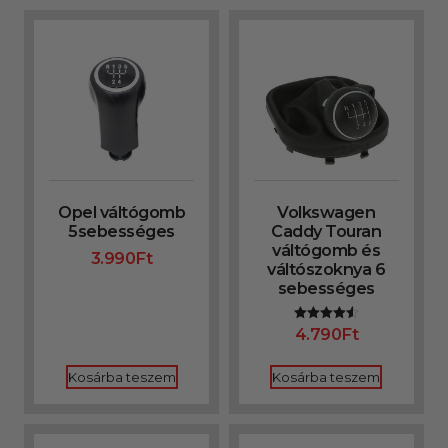
Opel váltógomb
Volkswagen
5sebességes
Caddy Touran
váltógomb és
3.990
Ft
váltószoknya 6
sebességes
4.790
Ft
Értékelés:
4.50
/ 5
Kosárba teszem
Kosárba teszem