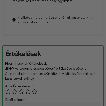
marásra kell rápattintani a váltógombot.
A váltógomb bemarása enyhén el van tolva, mint
a gyári váltógombon.
Értékelések
Még nincsenek értékelések.
„BMW váltógomb 6sebességes” értékelése elsőként
Az e-mail címet nem tesszük közzé.
A kötelező mezőket
*
karakterrel jelöltük
A Te Értékelésed
*
Értékelésed
*