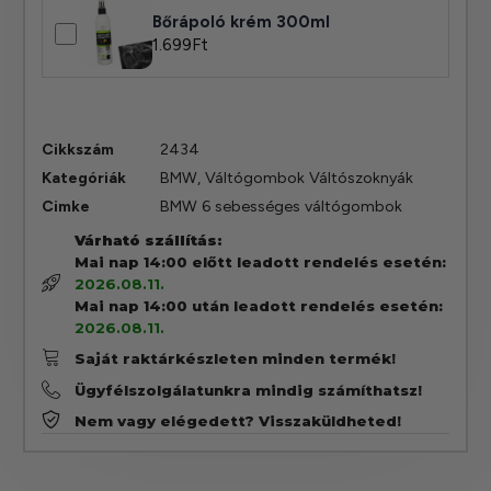
Bőrápoló krém 300ml
1.699
Ft
Cikkszám
2434
Kategóriák
BMW
,
Váltógombok Váltószoknyák
Cimke
BMW 6 sebességes váltógombok
Várható szállítás:
Mai nap 14:00 előtt leadott rendelés esetén:
2026.08.11.
Mai nap 14:00 után leadott rendelés esetén:
2026.08.11.
Saját raktárkészleten minden termék!
Ügyfélszolgálatunkra mindig számíthatsz!
Nem vagy elégedett? Visszaküldheted!