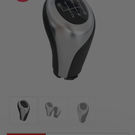
kézhez kapd a csomagod.