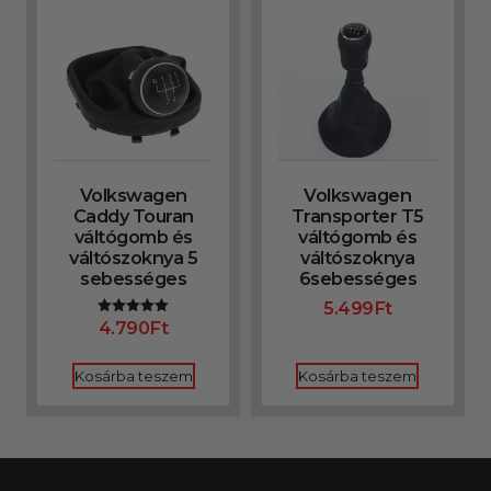
Volkswagen
Volkswagen
Caddy Touran
Transporter T5
váltógomb és
váltógomb és
váltószoknya 5
váltószoknya
sebességes
6sebességes
5.499
Ft
4.790
Ft
Értékelés:
5.00
/ 5
Kosárba teszem
Kosárba teszem