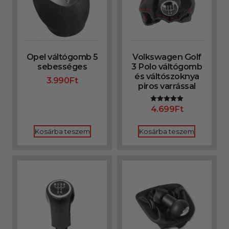
Opel váltógomb 5
Volkswagen Golf
sebességes
3 Polo váltógomb
és váltószoknya
3.990
Ft
piros varrással
4.699
Ft
Értékelés:
5.00
/ 5
Kosárba teszem
Kosárba teszem