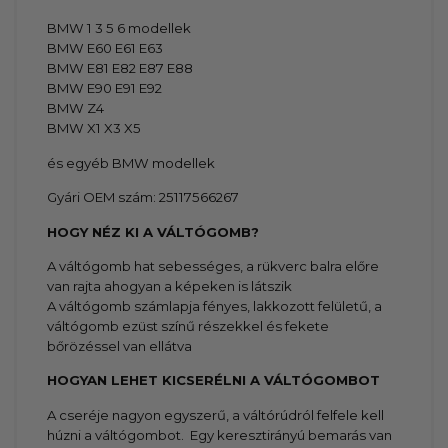
BMW 1 3 5 6 modellek
BMW E60 E61 E63
BMW E81 E82 E87 E88
BMW E90 E91 E92
BMW Z4
BMW X1 X3 X5
és egyéb BMW modellek
Gyári OEM szám: 25117566267
HOGY NÉZ KI A VÁLTÓGOMB?
A váltógomb hat sebességes, a rükverc balra előre
van rajta ahogyan a képeken is látszik
A váltógomb számlapja fényes, lakkozott felületű, a
váltógomb ezüst színű részekkel és fekete
bőrözéssel van ellátva
HOGYAN LEHET KICSERÉLNI A VÁLTÓGOMBOT
A cseréje nagyon egyszerű, a váltórúdról felfele kell
húzni a váltógombot. Egy keresztirányú bemarás van