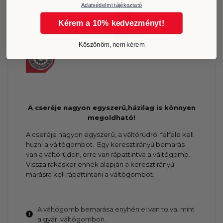
Adatvédelmi tájékoztató
Kérem a 10% kedvezményt!
Köszönöm, nem kérem
A cseréje nagyon egyszerű,házilag is könnyen
megoldható!
A cseréje nagyon egyszerű, a váltórúdról felfele kell
húzni a váltógombot. Egy keresztirányú bemarás
van a váltórúdon, erre van rápattintva a váltógomb.
Vissza rakáskor ennek alapján a keresztirányú
marásra kell rápattintani a váltógombot.
A váltógomb bemarása enyhén el van tolva, mint
a gyári váltógombon.