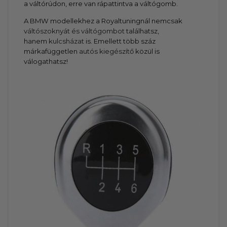
a váltórúdon, erre van rápattintva a váltógomb.
A BMW modellekhez a Royaltuningnál nemcsak
váltószoknyát és váltógombot
találhatsz,
hanem
kulcsházat
is. Emellett több száz
márkafüggetlen
autós kiegészítő
közül is
válogathatsz!