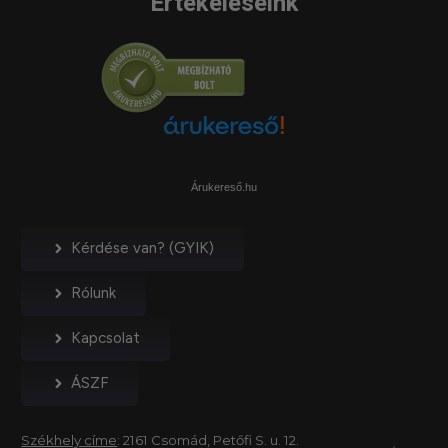
Értékeléseink
Árukereső.hu
Kérdése van? (GYIK)
Rólunk
Kapcsolat
ÁSZF
Székhely címe
: 2161 Csomád, Petőfi S. u. 12.