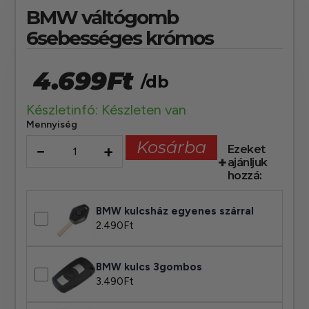
BMW váltógomb
6sebességes krómos
4.699
Ft
/db
Készletinfó: Készleten van
Mennyiség
Kosárba
−
+
Ezeket
ajánljuk
hozzá:
BMW kulcsház egyenes szárral
2.490
Ft
BMW kulcs 3gombos
3.490
Ft