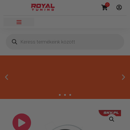
0
Megbízható termékek
Kínálatunkban kizárólag olyan termékek