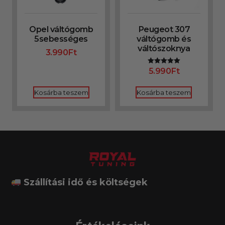
Opel váltógomb
Peugeot 307
5sebességes
váltógomb és
váltószoknya
3.990
Ft
5.990
Ft
Értékelés:
5.00
/ 5
Kosárba teszem
Kosárba teszem
Szállítási idő és költségek