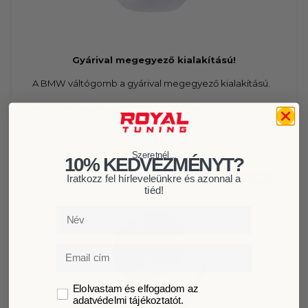
Gyárival megegyező kialakítású!
A BMW váltógomb a gyárival megegyező kialakítású.
Hat sebességes, a számlap kiosztása R123456
A számlapja fényes felületű, a váltógomb teste
bőrözött, markolata ezüst színű műanyag betétes.
Szeretnél...
10% KEDVEZMÉNYT?
Iratkozz fel hírleveleünkre és azonnal a
tiéd!
Név
Email
GDPR
Elolvastam és elfogadom az
adatvédelmi tájékoztatót.