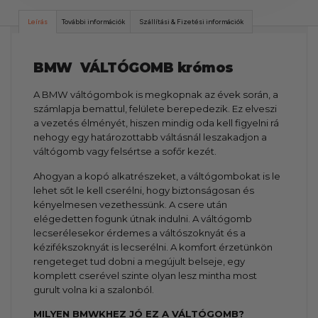
Leírás
További információk
Szállítási & Fizetési információk
BMW VÁLTÓGOMB krómos
A BMW váltógombok is megkopnak az évek során, a
számlapja bemattul, felülete berepedezik. Ez elveszi
a vezetés élményét, hiszen mindig oda kell figyelni rá
nehogy egy határozottabb váltásnál leszakadjon a
váltógomb vagy felsértse a sofőr kezét.
Ahogyan a kopó alkatrészeket, a váltógombokat is le
lehet sőt le kell cserélni, hogy biztonságosan és
kényelmesen vezethessünk. A csere után
elégedetten fogunk útnak indulni. A váltógomb
lecserélesekor érdemes a váltószoknyát és a
kézifékszoknyát is lecserélni. A komfort érzetünkön
rengeteget tud dobni a megújult belseje, egy
komplett cserével szinte olyan lesz mintha most
gurult volna ki a szalonból.
MILYEN BMWKHEZ JÓ EZ A VÁLTÓGOMB?