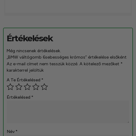
Értékelések
Még nincsenek értékelések.
„BMW váltógomb 6sebességes krómos” értékelése elsőként
Az e-mail címet nem tesszük közzé.
A kötelező mezőket
*
karakterrel jelöltük
A Te Értékelésed
*
Értékelésed
*
Név
*