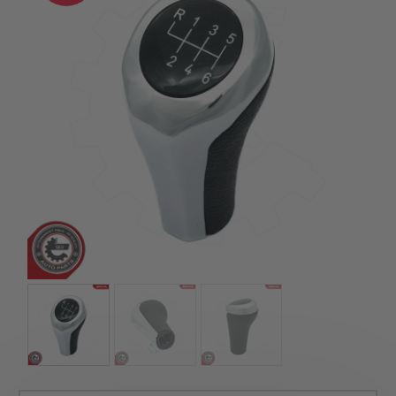
szerepelnek, amelyekben mi is bízunk.