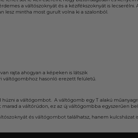
érdemes a váltószoknyát és a kézifékszoknyát is lecserélni
n lesz mintha most gurult volna ki a szalonból.
van rajta ahogyan a képeken is látszik
i váltógombhoz hasonló erezett felületű.
ell húzni a váltógombot. A váltógomb egy T alakú műanyagra 
 marad a váltórúdon, ez az új váltógombba egyszerűen bele
áltószoknyát és váltógombot
találhatsz, hanem
kulcsházat
i