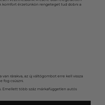
. A komfort érzetünkön rengeteget tud dobni a
van rárakva, az új váltógombot erre kell vissza
 fog csúszni.
s. Emellett több száz márkafüggetlen
autós