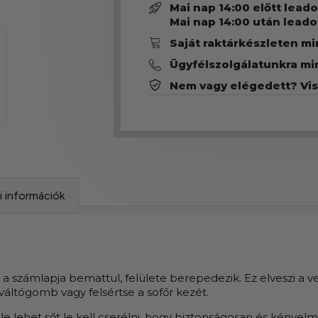
Mai nap 14:00 előtt lead
Mai nap 14:00 után leado
Saját raktárkészleten m
Ügyfélszolgálatunkra mi
Nem vagy elégedett? Vi
si információk
számlapja bemattul, felülete berepedezik. Ez elveszi a vez
váltógomb vagy felsértse a sofőr kezét.
le lehet sőt le kell cserélni, hogy biztonságosan és kénye