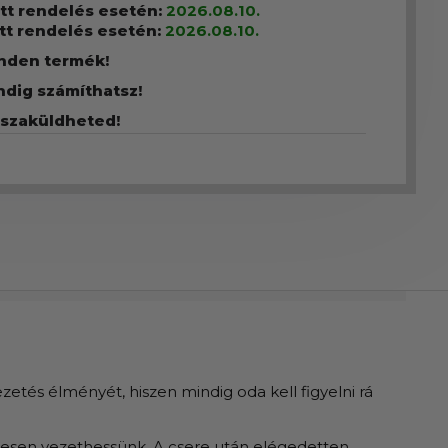
ott rendelés esetén:
2026.08.10.
tt rendelés esetén:
2026.08.10.
inden termék!
ndig számíthatsz!
sszaküldheted!
etés élményét, hiszen mindig oda kell figyelni rá
lmesen vezethessünk. A csere után elégedetten