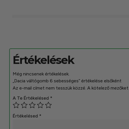
Értékelések
Még nincsenek értékelések.
„Dacia váltógomb 6 sebességes” értékelése elsőként
Az e-mail címet nem tesszük közzé.
A kötelező mezőke
A Te Értékelésed
*
Értékelésed
*