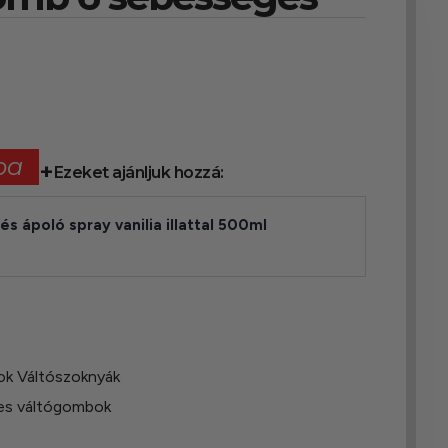
ba
Ezeket ajánljuk hozzá:
 és ápoló spray vanilia illattal 500ml
k Váltószoknyák
es váltógombok