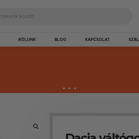
RÓLUNK
BLOG
KAPCSOLAT
SZÁL
termékek
erepelnek, amelyekben mi is bízunk.
Dacia váltóg