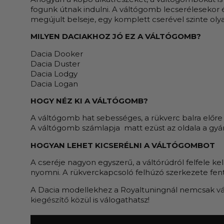
fogunk útnak indulni. A váltógomb lecserélesekor 
megújult belseje, egy komplett cserével szinte olya
MILYEN DACIAKHOZ JÓ EZ A VÁLTÓGOMB?
Dacia Dooker
Dacia Duster
Dacia Lodgy
Dacia Logan
HOGY NÉZ KI A VÁLTÓGOMB?
A váltógomb hat sebességes, a rükverc balra előre 
A váltógomb számlapja matt ezüst az oldala a gyár
HOGYAN LEHET KICSERÉLNI A VÁLTÓGOMBOT
A cseréje nagyon egyszerű, a váltórúdról felfele k
nyomni. A rükverckapcsoló felhúzó szerkezete fent
A Dacia modellekhez a Royaltuningnál nemcsak
v
kiegészítő
közül is válogathatsz!