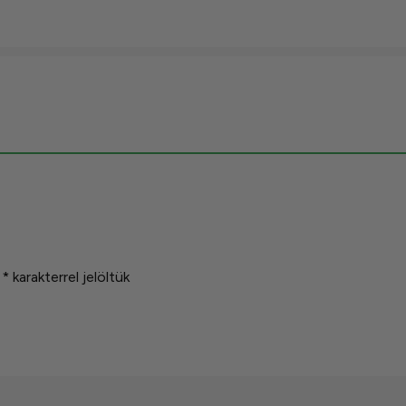
t
*
karakterrel jelöltük