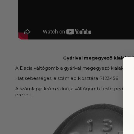
Gyárival megegyező kialakítá
A Dacia váltógomb a gyárival megegyező kialakítás
Hat sebességes, a számlap kiosztása R123456
A számlapja króm színű, a váltógomb teste pedig a 
erezett.