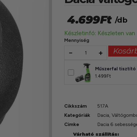
4.699
Ft
/db
Készletinfó: Készleten van
Mennyiség
Kosár
−
+
Műszerfal tisztító
1.499
Ft
Cikkszám
517A
Kategóriák
Dacia
,
Váltógombo
Cimke
Dacia 6 sebesség
Várható szállítás: