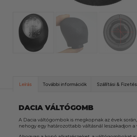
Leírás
További információk
Szállítási & Fizeté
DACIA VÁLTÓGOMB
A Dacia váltógombok is megkopnak az évek során, a 
nehogy egy határozottabb váltásnál leszakadjon a 
Ahogyan a kopó alkatrészeket, a váltógombokat is 