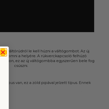
, a váltórúdról le kell húzni a váltógombot. Az új
a nyomni a helyére. A rükverckapcsoló felhúzó
tórúdon, ez az új váltógombba egyszerűen bele fog
csúszni.
 típus van, ez a zöld pipával jelzett típus. Ennek
ása.