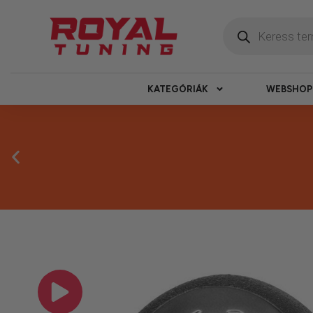
KATEGÓRIÁK
WEBSHOP
Megbízható 
Kínálatunkban kizárólag olyan termékek sz