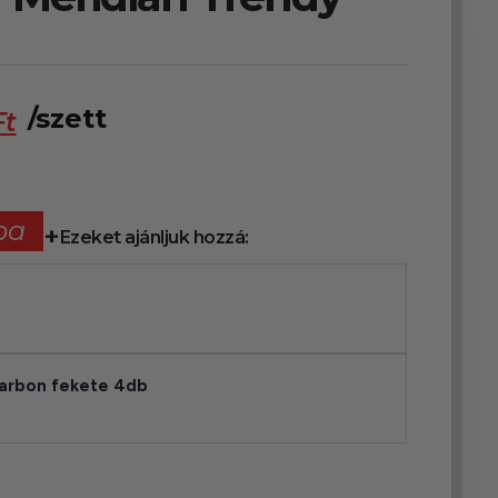
/szett
Ft
ba
Ezeket ajánljuk hozzá:
 karbon fekete 4db