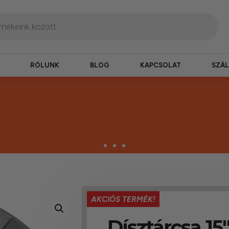
RÓLUNK
BLOG
KAPCSOLAT
SZÁL
zbesítés
AKCIÓS TERMÉK!
ogy hamar kézhez kapd a csomagod.
Dísztárcsa 15