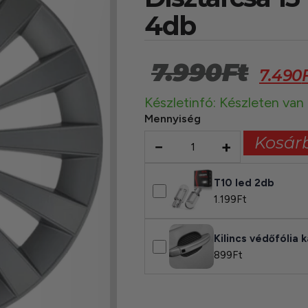
4db
7.990
Ft
7.490
Készletinfó: Készleten van
Mennyiség
Kosár
−
+
T10 led 2db
1.199
Ft
Kilincs védőfólia
899
Ft