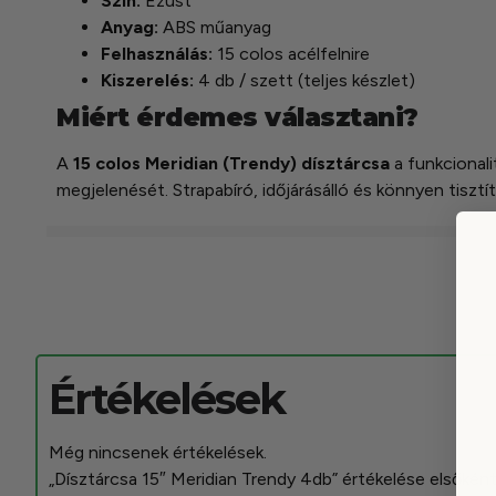
Szín:
Ezüst
Anyag:
ABS műanyag
Felhasználás:
15 colos acélfelnire
Kiszerelés:
4 db / szett (teljes készlet)
Miért érdemes választani?
A
15 colos Meridian (Trendy) dísztárcsa
a funkcionali
megjelenését. Strapabíró, időjárásálló és könnyen tisztí
Értékelések
Még nincsenek értékelések.
„Dísztárcsa 15″ Meridian Trendy 4db” értékelése elsőkén