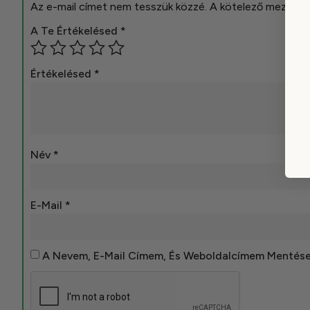
Az e-mail címet nem tesszük közzé.
A kötelező mezőke
A Te Értékelésed
*
Értékelésed
*
Név
*
E-Mail
*
A Nevem, E-Mail Címem, És Weboldalcímem Mentés