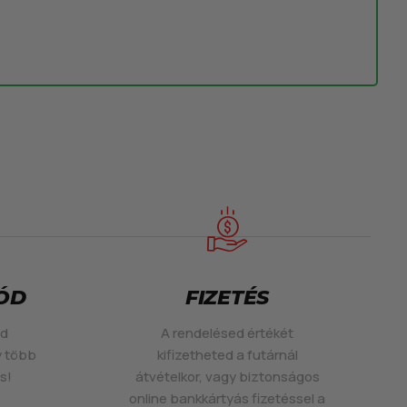
MÓD
FIZETÉS
ed
A rendelésed értékét
y több
kifizetheted a futárnál
s!
átvételkor, vagy biztonságos
online bankkártyás fizetéssel a