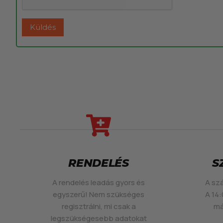
RENDELÉS
S
A rendelés leadás gyors és
A szá
egyszerű! Nem szükséges
A 14:
regisztrálni, mi csak a
má
legszükségesebb adatokat