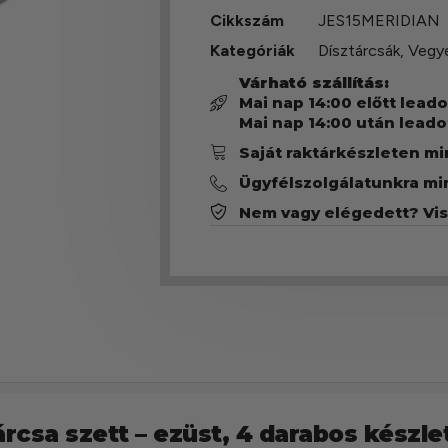
Cikkszám
JES15MERIDIAN
Kategóriák
Dísztárcsák
,
Vegye
Várható szállítás:
Mai nap 14:00 előtt lead
Mai nap 14:00 után leado
Saját raktárkészleten m
Ügyfélszolgálatunkra mi
Nem vagy elégedett? Vi
árcsa szett – ezüst, 4 darabos készle