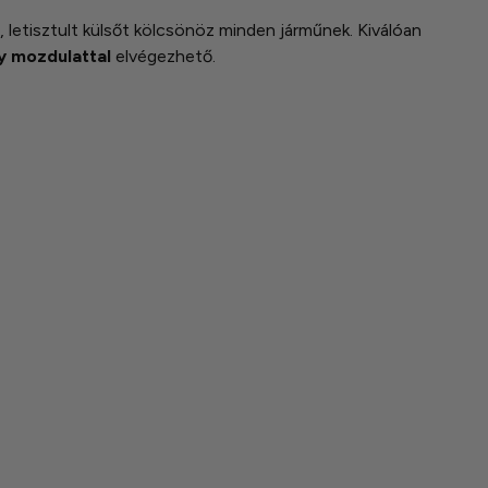
 letisztult külsőt kölcsönöz minden járműnek. Kiválóan
y mozdulattal
elvégezhető.