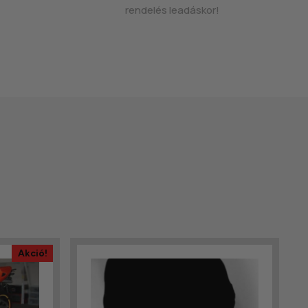
rendelés leadáskor!
Akció!