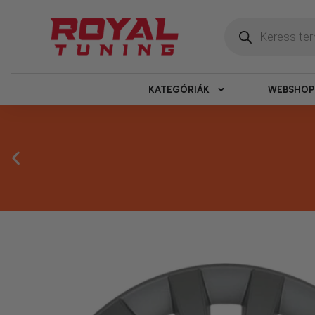
KATEGÓRIÁK
WEBSHOP
Másnapi ké
Gyors rendelésfeldolgozással segítünk, h