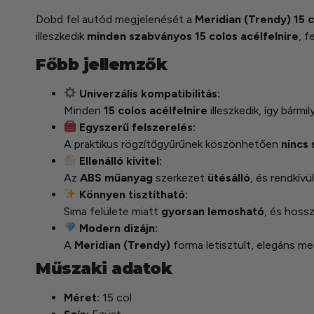
Dobd fel autód megjelenését a
Meridian (Trendy) 15 c
illeszkedik
minden szabványos 15 colos acélfelnire
, f
Főbb jellemzők
Univerzális kompatibilitás:
Minden
15 colos acélfelnire
illeszkedik, így bármi
Egyszerű felszerelés:
A praktikus rögzítőgyűrűnek köszönhetően
nincs
Ellenálló kivitel:
Az
ABS műanyag
szerkezet
ütésálló
, és rendkívü
Könnyen tisztítható:
Sima felülete miatt
gyorsan lemosható
, és hossz
Modern dizájn:
A
Meridian (Trendy)
forma letisztult, elegáns me
Műszaki adatok
Méret:
15 col