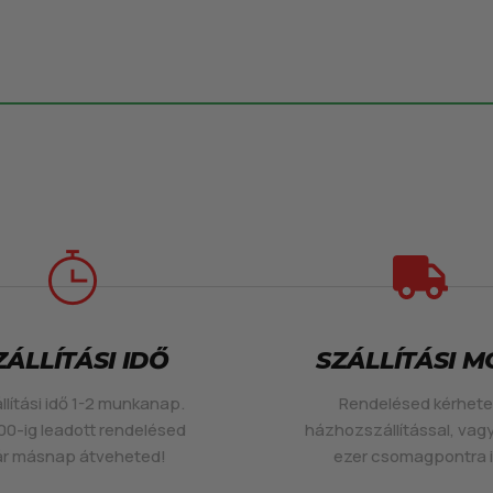
ZÁLLÍTÁSI IDŐ
SZÁLLÍTÁSI 
llítási idő 1-2 munkanap.
Rendelésed kérhet
00-ig leadott rendelésed
házhozszállítással, vag
r másnap átveheted!
ezer csomagpontra i