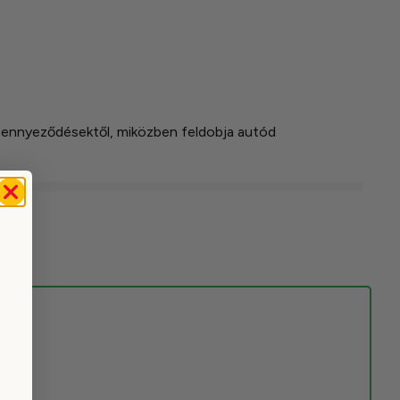
 szennyeződésektől, miközben feldobja autód