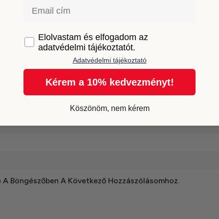
Email
t
*
karakterrel jelöltük
GDPR
Elolvastam és elfogadom az
adatvédelmi tájékoztatót.
Adatvédelmi tájékoztató
Kérem a 10% kedvezményt!
Köszönöm, nem kérem
e A Böngészőben A Következő Hozzászólásomhoz.