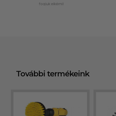
fogjuk elkérni!
További termékeink