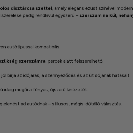
olos dísztárcsa szettel
, amely elegáns ezüst színével modern,
elszerelése pedig rendkívül egyszerű –
szerszám nélkül, néhán
lyen autótípussal kompatibilis.
 szükség szerszámra
, percek alatt felszerelhető.
l jól bírja az időjárás, a szennyeződés és az út sójának hatásait.
ú ideig megőrzi fényes, újszerű kinézetét.
gjelenést ad autódnak – stílusos, mégis időtálló választás.