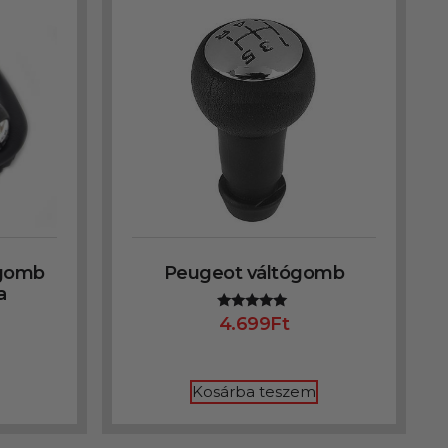
ógomb
Peugeot váltógomb
a
4.699
Ft
Értékelés:
5.00
/ 5
Kosárba teszem