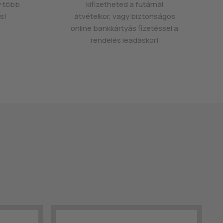
y több
kifizetheted a futárnál
s!
átvételkor, vagy biztonságos
online bankkártyás fizetéssel a
rendelés leadáskor!