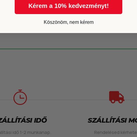
Kérem a 10% kedvezményt!
Köszönöm, nem kérem
ZÁLLÍTÁSI IDŐ
SZÁLLÍTÁSI 
llítási idő 1-2 munkanap.
Rendelésed kérhet