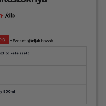
/db
t
ba
Ezeket ajánljuk hozzá:
sztító kefe szett
ray 500ml