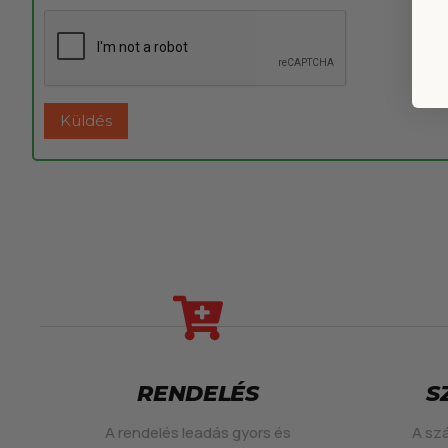
RENDELÉS
S
A rendelés leadás gyors és
A szá