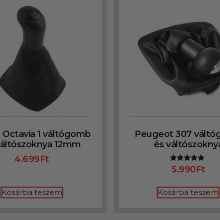
 Octavia 1 váltógomb
Peugeot 307 vált
váltószoknya 12mm
és váltószokny
4.699
Ft
5.990
Ft
Értékelés:
5.00
/ 5
Kosárba teszem
Kosárba teszem