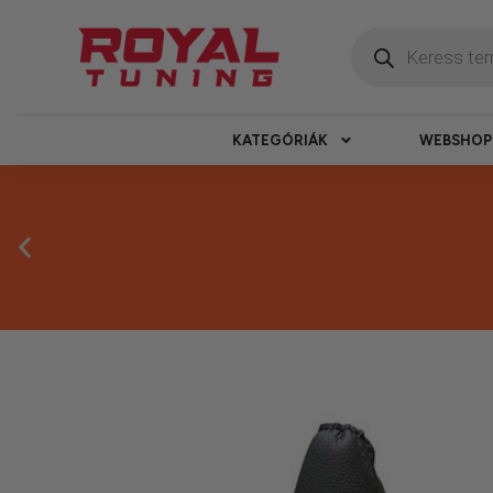
KATEGÓRIÁK
WEBSHOP
Megbízható 
Kínálatunkban kizárólag olyan termékek sz