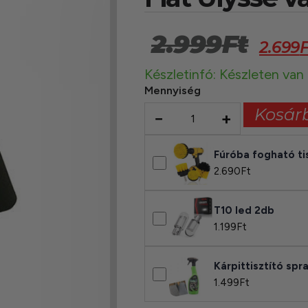
2.999
Ft
2.699
F
Készletinfó: Készleten van
Mennyiség
Kosár
−
+
Fúróba fogható ti
2.690
Ft
T10 led 2db
1.199
Ft
Kárpittisztító sp
1.499
Ft