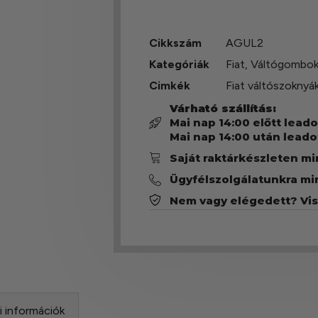
Cikkszám
AGUL2
Kategóriák
Fiat
,
Váltógombok
Cimkék
Fiat váltószoknyá
Várható szállítás:
Mai nap 14:00 előtt lead
Mai nap 14:00 után leado
Saját raktárkészleten m
Ügyfélszolgálatunkra mi
Nem vagy elégedett? Vi
si információk