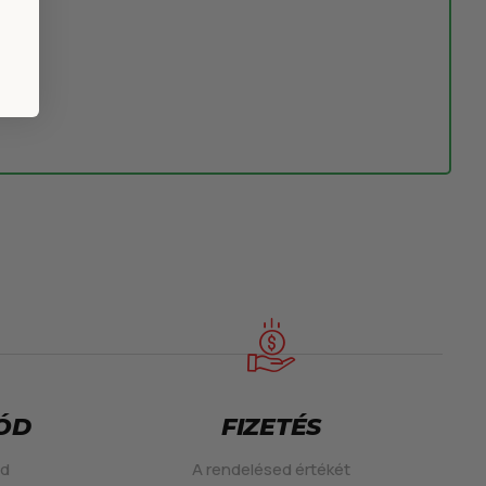
MÓD
FIZETÉS
ed
A rendelésed értékét