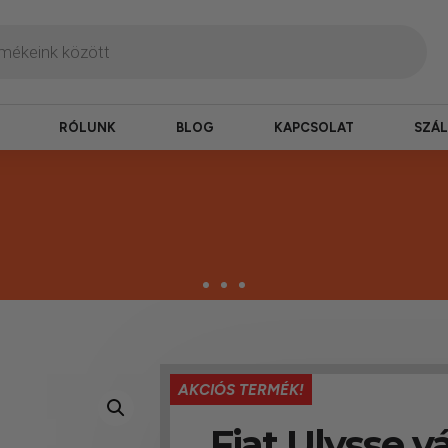
RÓLUNK
BLOG
KAPCSOLAT
SZÁL
termékek
AKCIÓS TERMÉK!
erepelnek, amelyekben mi is bízunk.
Fiat Ulysse v