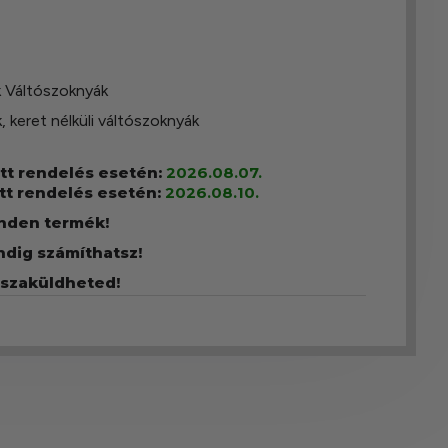
 Váltószoknyák
k
,
keret nélküli váltószoknyák
ott rendelés esetén:
2026.08.07.
tt rendelés esetén:
2026.08.10.
inden termék!
ndig számíthatsz!
sszaküldheted!