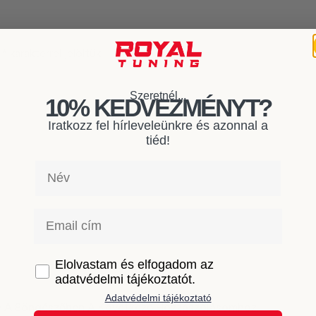
t
*
karakterrel jelöltük
Szeretnél...
10% KEDVEZMÉNYT?
Iratkozz fel hírleveleünkre és azonnal a
tiéd!
Név
Email
GDPR
Elolvastam és elfogadom az
adatvédelmi tájékoztatót.
Adatvédelmi tájékoztató
e A Böngészőben A Következő Hozzászólásomhoz.