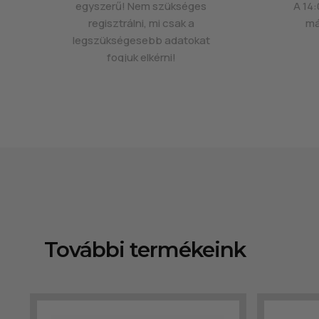
egyszerű! Nem szükséges
A 14:
regisztrálni, mi csak a
má
legszükségesebb adatokat
fogjuk elkérni!
További termékeink