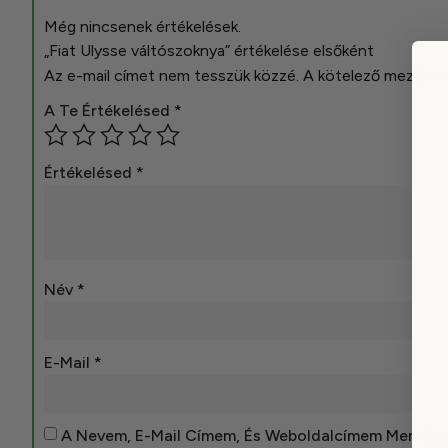
Még nincsenek értékelések.
„Fiat Ulysse váltószoknya” értékelése elsőként
Az e-mail címet nem tesszük közzé.
A kötelező mezőke
A Te Értékelésed
*
Értékelésed
*
Név
*
E-Mail
*
A Nevem, E-Mail Címem, És Weboldalcímem Mentés