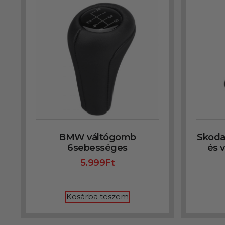
BMW váltógomb
Skoda
6sebességes
és 
5.999
Ft
Kosárba teszem