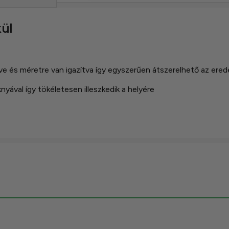
kül
e és méretre van igazítva így egyszerűen átszerelhető az erede
nyával így tökéletesen illeszkedik a helyére