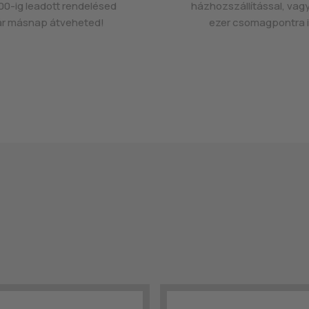
00-ig leadott rendelésed
házhozszállítással, vag
r másnap átveheted!
ezer csomagpontra i