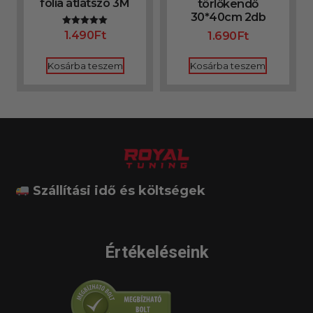
fólia átlátszó 3M
törlőkendő
30*40cm 2db
1.490
Ft
Értékelés:
1.690
Ft
5.00
/ 5
Kosárba teszem
Kosárba teszem
Szállítási idő és költségek
Értékeléseink