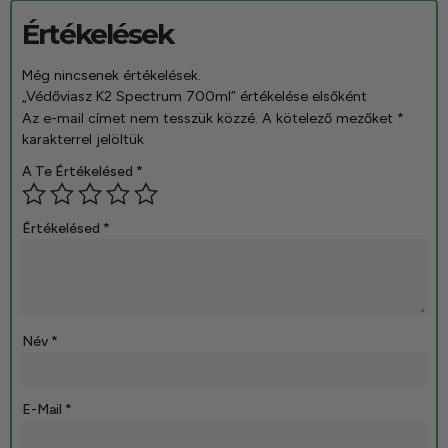
Értékelések
Még nincsenek értékelések.
„Védőviasz K2 Spectrum 700ml” értékelése elsőként
Az e-mail címet nem tesszük közzé.
A kötelező mezőket
*
karakterrel jelöltük
A Te Értékelésed
*
Értékelésed
*
Név
*
E-Mail
*