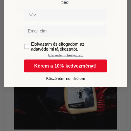
tiéd!
Név
Email
GDPR
Elolvastam és elfogadom az
adatvédelmi tájékoztatót.
Adatvédelmi tájékoztató
Kérem a 10% kedvezményt!
Köszönöm, nem kérem