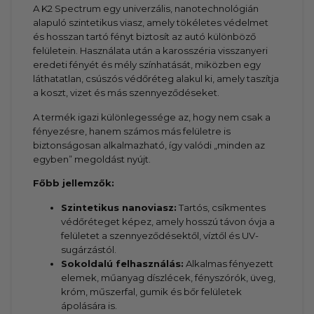
A K2 Spectrum egy univerzális, nanotechnológián
alapuló szintetikus viasz, amely tökéletes védelmet
és hosszan tartó fényt biztosít az autó különböző
felületein. Használata után a karosszéria visszanyeri
eredeti fényét és mély színhatását, miközben egy
láthatatlan, csúszós védőréteg alakul ki, amely taszítja
a koszt, vizet és más szennyeződéseket.
A termék igazi különlegessége az, hogy nem csak a
fényezésre, hanem számos más felületre is
biztonságosan alkalmazható, így valódi „minden az
egyben” megoldást nyújt.
Főbb jellemzők:
Szintetikus nanoviasz:
Tartós, csíkmentes
védőréteget képez, amely hosszú távon óvja a
felületet a szennyeződésektől, víztől és UV-
sugárzástól.
Sokoldalú felhasználás:
Alkalmas fényezett
elemek, műanyag díszlécek, fényszórók, üveg,
króm, műszerfal, gumik és bőr felületek
ápolására is.