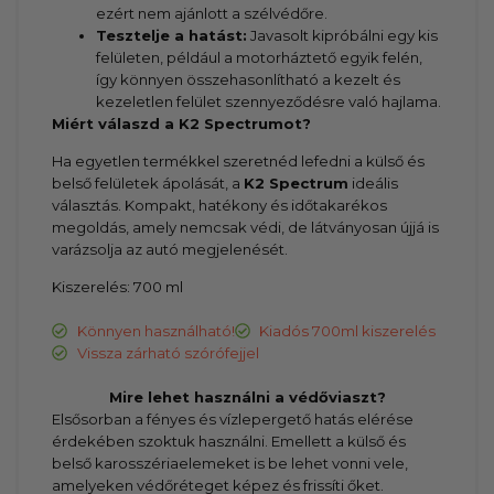
ezért nem ajánlott a szélvédőre.
Tesztelje a hatást:
Javasolt kipróbálni egy kis
felületen, például a motorháztető egyik felén,
így könnyen összehasonlítható a kezelt és
kezeletlen felület szennyeződésre való hajlama.
Miért válaszd a K2 Spectrumot?
Ha egyetlen termékkel szeretnéd lefedni a külső és
belső felületek ápolását, a
K2 Spectrum
ideális
választás. Kompakt, hatékony és időtakarékos
megoldás, amely nemcsak védi, de látványosan újjá is
varázsolja az autó megjelenését.
Kiszerelés: 700 ml
Könnyen használható!
Kiadós 700ml kiszerelés
Vissza zárható szórófejjel
Mire lehet használni a védőviaszt?
Elsősorban a fényes és vízlepergető hatás elérése
érdekében szoktuk használni. Emellett a külső és
belső karosszériaelemeket is be lehet vonni vele,
amelyeken védőréteget képez és frissíti őket.