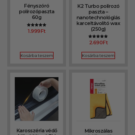
Fényszóró
K2 Turbo polírozó
polírozópaszta
paszta –
60g
nanotechnológiás
karceltávolító wax
(250g)
1.999
Ft
Értékelés:
5.00
/ 5
2.690
Ft
Értékelés:
5.00
/ 5
Kosárba teszem
Kosárba teszem
Karosszéria védő
Mikroszálas