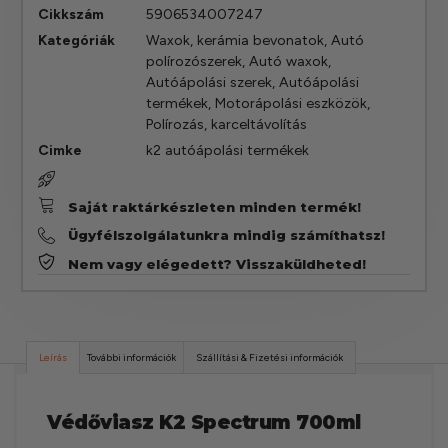
Cikkszám
5906534007247
Kategóriák
Waxok, kerámia bevonatok
,
Autó
polírozószerek
,
Autó waxok
,
Autóápolási szerek
,
Autóápolási
termékek
,
Motorápolási eszközök
,
Polírozás, karceltávolítás
Cimke
k2 autóápolási termékek
Saját raktárkészleten minden termék!
Ügyfélszolgálatunkra mindig számíthatsz!
Nem vagy elégedett? Visszaküldheted!
Leírás
További információk
Szállítási & Fizetési információk
Védőviasz K2 Spectrum 700ml