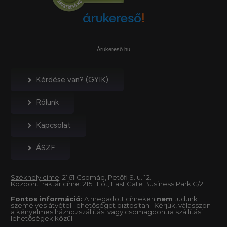
Árukereső.hu
Kérdése van? (GYIK)
Rólunk
Kapcsolat
ÁSZF
Székhely címe
: 2161 Csomád, Petőfi S. u. 12.
Központi raktár címe
: 2151 Fót, East Gate Business Park C/2
Fontos információ:
A megadott címeken
nem
tudunk
személyes átvételi lehetőséget biztosítani. Kérjük, válasszon
a kényelmes házhozszállítási vagy csomagpontra szállítási
lehetőségek közül.