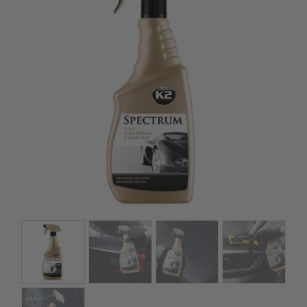
kézhez kapd a csomagod.