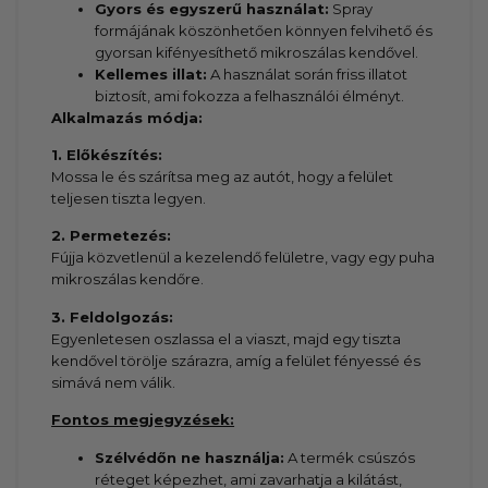
Gyors és egyszerű használat:
Spray
formájának köszönhetően könnyen felvihető és
gyorsan kifényesíthető mikroszálas kendővel.
Kellemes illat:
A használat során friss illatot
biztosít, ami fokozza a felhasználói élményt.
Alkalmazás módja:
1. Előkészítés:
Mossa le és szárítsa meg az autót, hogy a felület
teljesen tiszta legyen.
2. Permetezés:
Fújja közvetlenül a kezelendő felületre, vagy egy puha
mikroszálas kendőre.
3. Feldolgozás:
Egyenletesen oszlassa el a viaszt, majd egy tiszta
kendővel törölje szárazra, amíg a felület fényessé és
simává nem válik.
Fontos megjegyzések:
Szélvédőn ne használja:
A termék csúszós
réteget képezhet, ami zavarhatja a kilátást,