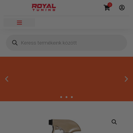
0
Másnapi kézbesítés
Gyors rendelésfeldolgozással segítünk, hogy hamar