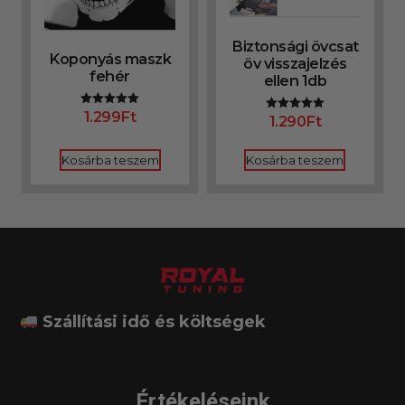
Biztonsági övcsat
Koponyás maszk
öv visszajelzés
fehér
ellen 1db
1.299
Ft
Értékelés:
1.290
Ft
Értékelés:
5.00
5.00
/ 5
/ 5
Kosárba teszem
Kosárba teszem
Szállítási idő és költségek
Értékeléseink