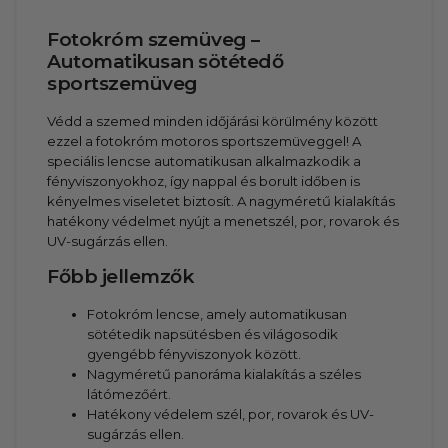
Fotokróm szemüveg –
Automatikusan sötétedő
sportszemüveg
Védd a szemed minden időjárási körülmény között
ezzel a fotokróm motoros sportszemüveggel! A
speciális lencse automatikusan alkalmazkodik a
fényviszonyokhoz, így nappal és borult időben is
kényelmes viseletet biztosít. A nagyméretű kialakítás
hatékony védelmet nyújt a menetszél, por, rovarok és
UV-sugárzás ellen.
Főbb jellemzők
Fotokróm lencse, amely automatikusan
sötétedik napsütésben és világosodik
gyengébb fényviszonyok között.
Nagyméretű panoráma kialakítás a széles
látómezőért.
Hatékony védelem szél, por, rovarok és UV-
sugárzás ellen.