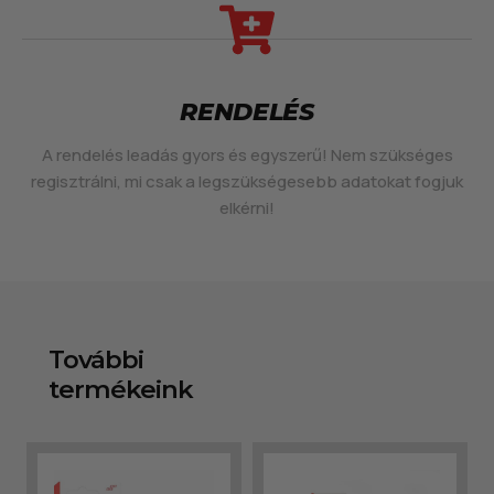
RENDELÉS
A rendelés leadás gyors és egyszerű! Nem szükséges
regisztrálni, mi csak a legszükségesebb adatokat fogjuk
elkérni!
További
termékeink