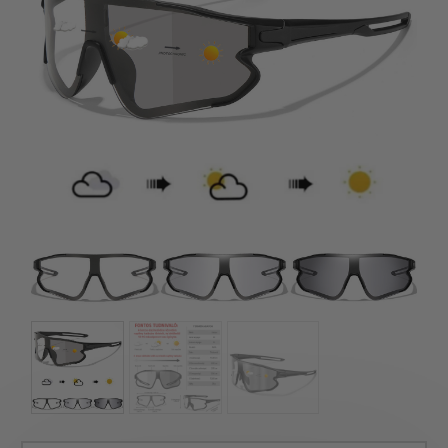
szerepelnek, amelyekben mi is bízunk.