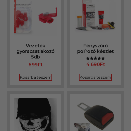
Vezeték
Fényszóró
gyorscsatlakozó
polírozó készlet
5db
4.690
Ft
699
Ft
Értékelés:
5.00
/ 5
Kosárba teszem
Kosárba teszem