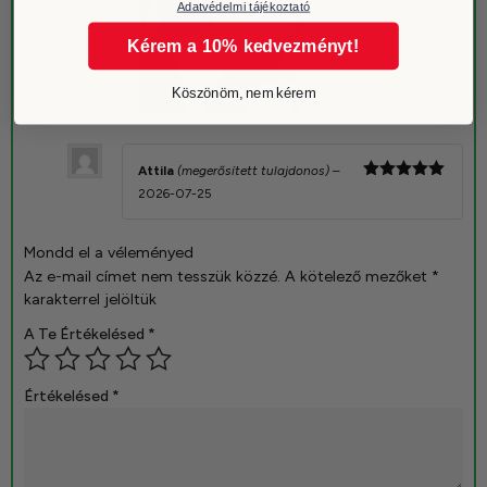
Adatvédelmi tájékoztató
Kérem a 10% kedvezményt!
Köszönöm, nem kérem
Attila
(megerősített tulajdonos)
–
Értékelés:
2026-07-25
5
/ 5
Mondd el a véleményed
Az e-mail címet nem tesszük közzé.
A kötelező mezőket
*
karakterrel jelöltük
A Te Értékelésed
*
Értékelésed
*