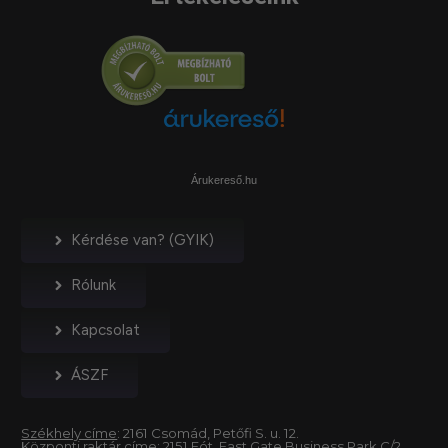
Árukereső.hu
Kérdése van? (GYIK)
Rólunk
Kapcsolat
ÁSZF
Székhely címe
: 2161 Csomád, Petőfi S. u. 12.
Központi raktár címe
: 2151 Fót, East Gate Business Park C/2