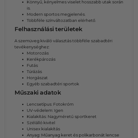
Könnyű, kényelmes viselet hosszabb utak során
is.
Modern sportos megjelenés.
Többféle színváltozatban elérhető.
Felhasználási területek
A szemüveg kiváló választás többféle szabadtéri
tevékenységhez:
Motorozás
Kerékpározás
Futás
Túrázás
Horgászat
Egyéb szabadtéri sportok
Műszaki adatok
Lencsetípus: Fotokróm
UV-védelem: Igen
Kialakítás: Nagyméretű sportkeret
Szélálló kivitel
Unisex kialakítás
Anyag: Műanyag keret és polikarbonát lencse