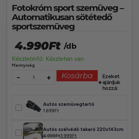
Fotokróm sport szemüveg –
Automatikusan sötétedő
sportszemüveg
4.990
Ft
/db
Készletinfó: Készleten van
Mennyiség
Kosárba
−
+
Ezeket
ajánljuk
hozzá:
Autós szemüvegtartó
1.699
Ft
Autós szélvédő takaró 220x143cm
4.999
Ft
3.999
Ft