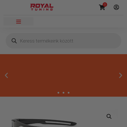
0
Megbízható termékek
Kínálatunkban kizárólag olyan termékek