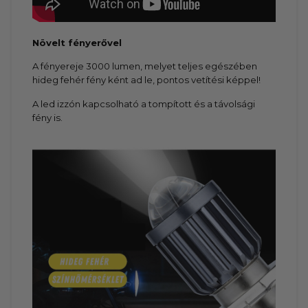
Növelt fényerővel
A fényereje 3000 lumen, melyet teljes egészében
hideg fehér fény ként ad le, pontos vetítési képpel!
A led izzón kapcsolható a tompított és a távolsági
fény is.