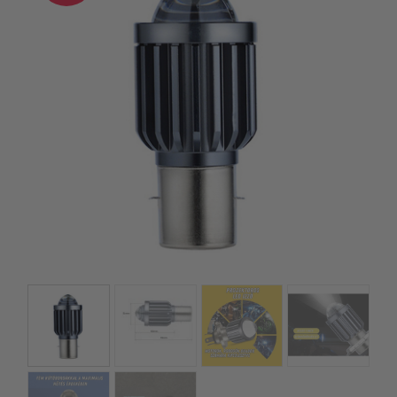
kézhez kapd a csomagod.