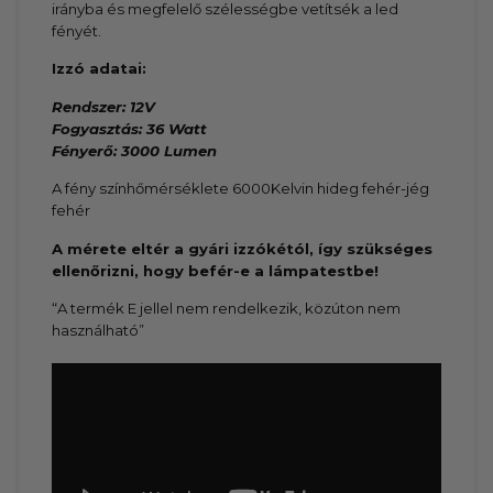
irányba és megfelelő szélességbe vetítsék a led
fényét.
Izzó adatai:
Rendszer: 12V
Fogyasztás: 36 Watt
Fényerő: 3000 Lumen
A fény színhőmérséklete 6000Kelvin hideg fehér-jég
fehér
A mérete eltér a gyári izzókétól, így szükséges
ellenőrizni, hogy befér-e a lámpatestbe!
“A termék E jellel nem rendelkezik, közúton nem
használható”