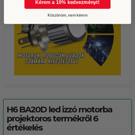
Kérem a 10% kedvezményt!
Köszönöm, nem kérem
H6 BA20D led izzó motorba
projektoros
termékről 6
értékelés