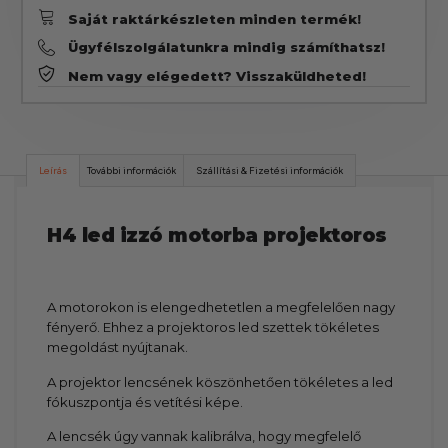
Saját raktárkészleten minden termék!
Ügyfélszolgálatunkra mindig számíthatsz!
Nem vagy elégedett? Visszaküldheted!
Leírás
További információk
Szállítási & Fizetési információk
H4 led izzó motorba projektoros
A motorokon is elengedhetetlen a megfelelően nagy
fényerő. Ehhez a projektoros led szettek tökéletes
megoldást nyújtanak.
A projektor lencsének köszönhetően tökéletes a led
fókuszpontja és vetítési képe.
A lencsék úgy vannak kalibrálva, hogy megfelelő