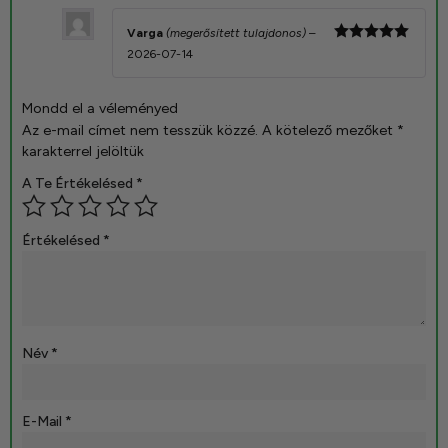
Varga
(megerősített tulajdonos)
–
Értékelés:
2026-07-14
5
/ 5
Mondd el a véleményed
Az e-mail címet nem tesszük közzé.
A kötelező mezőket
*
karakterrel jelöltük
A Te Értékelésed
*
Értékelésed
*
Név
*
E-Mail
*