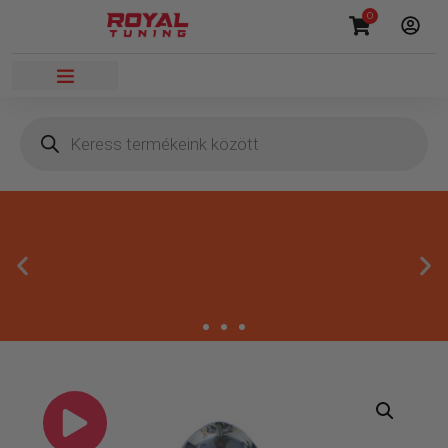
0
Másnapi kézbesítés
Gyors rendelésfeldolgozással segítünk, hogy hamar