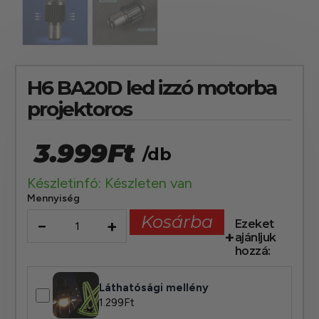
H6 BA20D led izzó motorba
projektoros
3.999
Ft
/db
Készletinfó: Készleten van
Mennyiség
Kosárba
−
+
Ezeket
ajánljuk
hozzá:
Láthatósági mellény
1.299
Ft