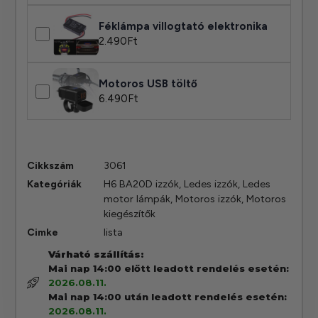
Féklámpa villogtató elektronika
2.490
Ft
Motoros USB töltő
6.490
Ft
Cikkszám
3061
Kategóriák
H6 BA20D izzók
,
Ledes izzók
,
Ledes
motor lámpák
,
Motoros izzók
,
Motoros
kiegészítők
Cimke
lista
Várható szállítás:
Mai nap 14:00 előtt leadott rendelés esetén:
2026.08.11.
Mai nap 14:00 után leadott rendelés esetén:
2026.08.11.