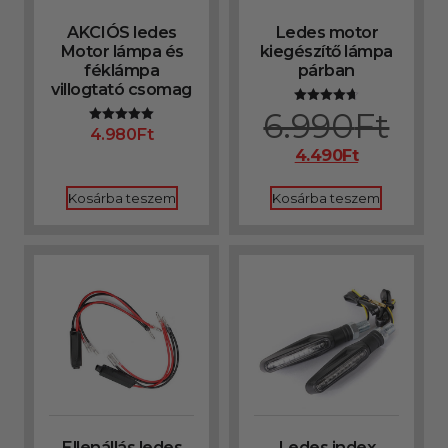
AKCIÓS ledes
Ledes motor
Motor lámpa és
kiegészítő lámpa
féklámpa
párban
villogtató csomag
6.990
Ft
Értékelés:
4.71
4.980
Ft
Értékelés:
/ 5
5.00
4.490
Ft
/ 5
Kosárba teszem
Kosárba teszem
Ellenállás ledes
Ledes index