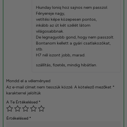
5
/ 5
Hiunday Ioniq hoz sajnos nem passzol.
Fényereje nagy,
vetítési képe közepesen pontos,
inkább az út két szélét látom
világosabbnak.
De legnagyobb gond, hogy nem passzolt.
Bontanom kellett a gyári csatlakozókat,
stb.
H7 nél iszont jobb, marad.
szállítás, fizetés, mindig hibátlan.
Mondd el a véleményed
Az e-mail címet nem tesszük közzé.
A kötelező mezőket
*
karakterrel jelöltük
A Te Értékelésed
*
Értékelésed
*