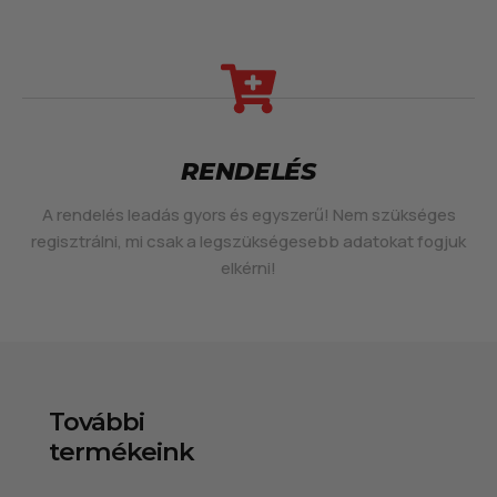
RENDELÉS
A rendelés leadás gyors és egyszerű! Nem szükséges
regisztrálni, mi csak a legszükségesebb adatokat fogjuk
elkérni!
További
termékeink