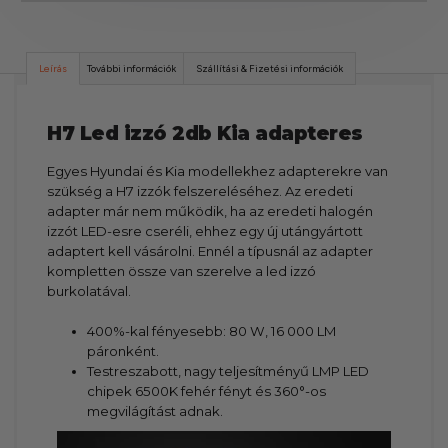
Leírás
További információk
Szállítási & Fizetési információk
H7 Led izzó 2db Kia adapteres
Egyes Hyundai és Kia modellekhez adapterekre van
szükség a H7 izzók felszereléséhez. Az eredeti
adapter már nem működik, ha az eredeti halogén
izzót LED-esre cseréli, ehhez egy új utángyártott
adaptert kell vásárolni. Ennél a típusnál az adapter
kompletten össze van szerelve a led izzó
burkolatával.
400%-kal fényesebb: 80 W, 16 000 LM
páronként.
Testreszabott, nagy teljesítményű LMP LED
chipek 6500K fehér fényt és 360°-os
megvilágítást adnak.