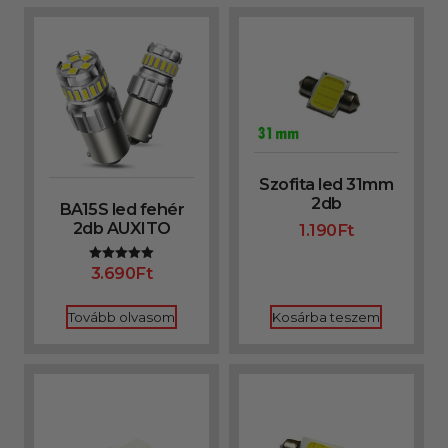
Szofita led 31mm
2db
BA15S led fehér
2db AUXITO
1.190
Ft
3.690
Ft
Értékelés:
5.00
/ 5
Tovább olvasom
Kosárba teszem