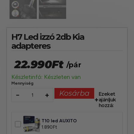
H7 Led izzó 2db Kia
adapteres
22.990
Ft
/pár
Készletinfó: Készleten van
Mennyiség
Kosárba
−
+
Ezeket
ajánljuk
hozzá:
T10 led AUXITO
1.890
Ft