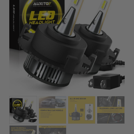
kézhez kapd a csomagod.