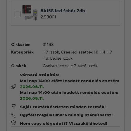
BA15S led fehér 2db
2.990
Ft
Cikkszám
3118X
Kategóriák
H7 izzók
,
Cree led szettek H1 H4 H7
H8
,
Ledes izzók
Cimkék
Canbus ledek
,
H7 autó izzók
Várható szállítás:
Mai nap 14:00 előtt leadott rendelés esetén:
2026.08.11.
Mai nap 14:00 után leadott rendelés esetén:
2026.08.11.
Saját raktárkészleten minden termék!
Ügyfélszolgálatunkra mindig számíthatsz!
Nem vagy elégedett? Visszaküldheted!