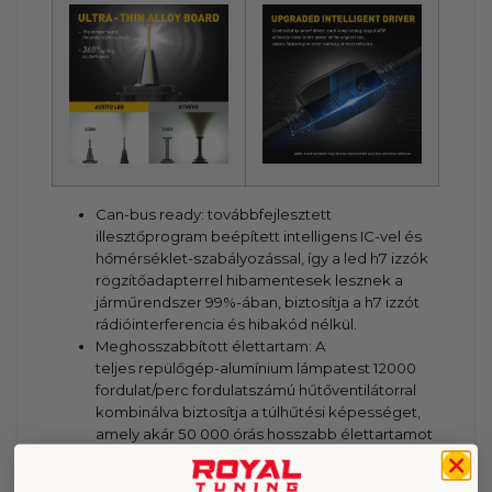
Can-bus ready: továbbfejlesztett
illesztőprogram beépített intelligens IC-vel és
hőmérséklet-szabályozással, így a led h7 izzók
rögzítőadapterrel hibamentesek lesznek a
járműrendszer 99%-ában, biztosítja a h7 izzót
rádióinterferencia és hibakód nélkül.
Meghosszabbított élettartam: A
teljes repülőgép-alumínium lámpatest 12000
fordulat/perc fordulatszámú hűtőventilátorral
kombinálva biztosítja a túlhűtési képességet,
amely akár 50 000 órás hosszabb élettartamot
biztosít.
Szuperfókuszált és nagy fényerő: szélesebb és