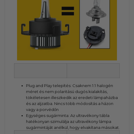
Plug and Play telepítés: Csaknem 1:1 halogén
méret és nem polaritású dugós kialakítás,
tökéletesen illeszkedik az eredeti lámpaházba
és az aljzatba. Nincs több módosítás a házon
vagy a porvédőn
Egységes sugárminta: Az ultravékony tábla
hatékonyan szimulálja az ultravékony lámpa
sugármintáját anélkül, hogy elvakítana másokat.