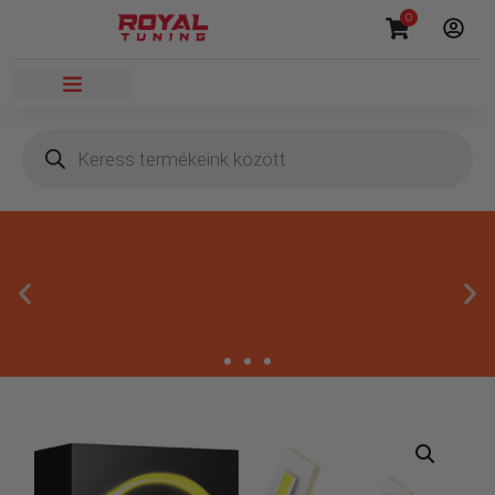
0
Másnapi kézbesítés
Gyors rendelésfeldolgozással segítünk, hogy hamar