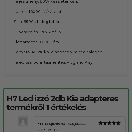
Teljesítmény: 80W készletenként
Lumen: 16000LM/készlet
Szín: 6500K hideg fehér
IP besorolás: IP67 Vízálló
Élettartam: 50 000+ óra
Fényerő: 400%-kal világosabb, mint a halogén
Telepítés: polaritásmentes, Plug and Play
H7 Led izzó 2db Kia adapteres
termékről 1 értékelés
Kft.
(megerősített tulajdonos)
–
Értékelés:
2025-09-02