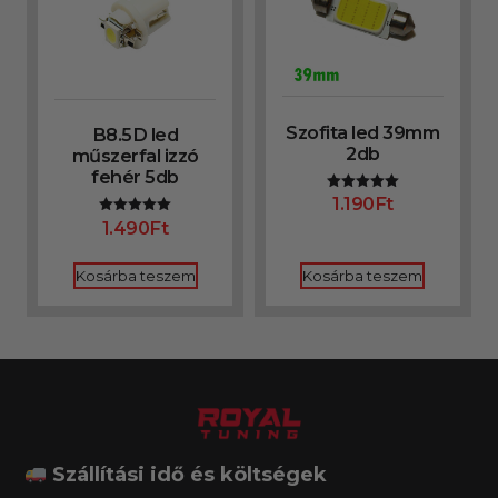
Szofita led 39mm
B8.5D led
2db
műszerfal izzó
fehér 5db
1.190
Ft
Értékelés:
5.00
1.490
Ft
Értékelés:
/ 5
5.00
/ 5
Kosárba teszem
Kosárba teszem
Szállítási idő és költségek