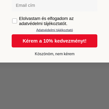
A Honda váltógomb a gyáriv
Email
Hat sebességes, a számlap 
A számlapja fényes felületű, 
GDPR
Elolvastam és elfogadom az
ahogy a képeken is látszik.
adatvédelmi tájékoztatót.
Adatvédelmi tájékoztató
Kérem a 10% kedvezményt!
Köszönöm, nem kérem