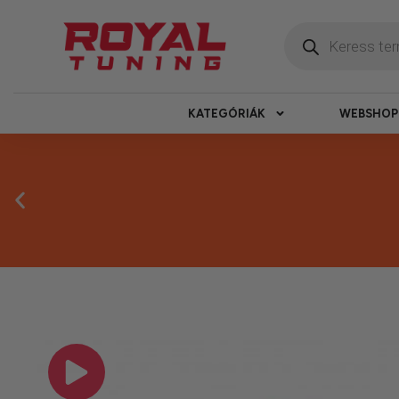
KATEGÓRIÁK
WEBSHOP
Másnapi ké
Gyors rendelésfeldolgozással segítünk, h