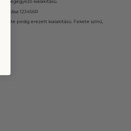
al megegyező kialakítású.
kiosztása 123456R
a teste pedig erezett kialakítású. Fekete színű,