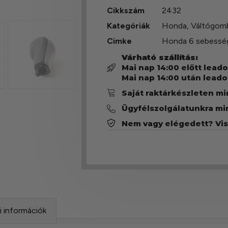
Cikkszám
2432
Kategóriák
Honda
,
Váltógom
Cimke
Honda 6 sebessé
Várható szállítás:
Mai nap 14:00 előtt lead
Mai nap 14:00 után leado
Saját raktárkészleten m
Ügyfélszolgálatunkra mi
Nem vagy elégedett? Vi
si információk