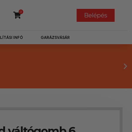
0
Belépés
LÍTÁSI INFÓ
GARÁZSVÁSÁR
d váltógomb 6