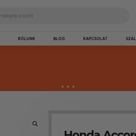
RÓLUNK
BLOG
KAPCSOLAT
SZÁL
zbesítés
ogy hamar kézhez kapd a csomagod.
Honda Accor