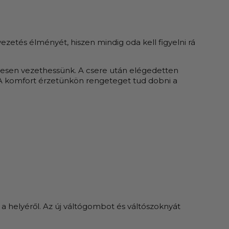
zetés élményét, hiszen mindig oda kell figyelni rá
lmesen vezethessünk. A csere után elégedetten
. A komfort érzetünkön rengeteget tud dobni a
i a helyéről. Az új váltógombot és váltószoknyát