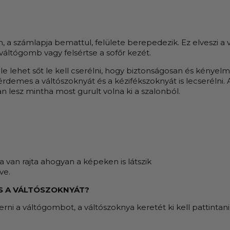
 számlapja bemattul, felülete berepedezik. Ez elveszi a ve
váltógomb vagy felsértse a sofőr kezét.
le lehet sőt le kell cserélni, hogy biztonságosan és kénye
érdemes a váltószoknyát és a kézifékszoknyát is lecserélni
n lesz mintha most gurult volna ki a szalonból.
 van rajta ahogyan a képeken is látszik
ve.
S A VÁLTÓSZOKNYÁT?
erni a váltógombot, a váltószoknya keretét ki kell pattintan