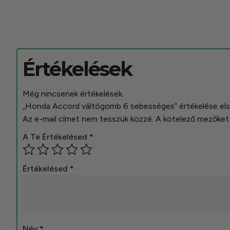
Értékelések
Még nincsenek értékelések.
„Honda Accord váltógomb 6 sebességes” értékelése el
Az e-mail címet nem tesszük közzé.
A kötelező mezőke
A Te Értékelésed
*
Értékelésed
*
Név
*