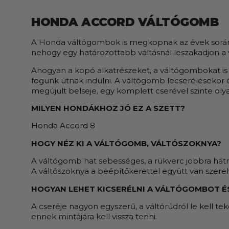
HONDA ACCORD VÁLTÓGOMB
A Honda váltógombok is megkopnak az évek során, a
nehogy egy határozottabb váltásnál leszakadjon a 
Ahogyan a kopó alkatrészeket, a váltógombokat is 
fogunk útnak indulni. A váltógomb lecserélésekor 
megújult belseje, egy komplett cserével szinte olya
MILYEN HONDÁKHOZ JÓ EZ A SZETT?
Honda Accord 8
HOGY NÉZ KI A VÁLTÓGOMB, VÁLTÓSZOKNYA?
A váltógomb hat sebességes, a rükverc jobbra hátra
A váltószoknya a beépítőkerettel együtt van szerel
HOGYAN LEHET KICSERÉLNI A VÁLTÓGOMBOT É
A cseréje nagyon egyszerű, a váltórúdról le kell tek
ennek mintájára kell vissza tenni.