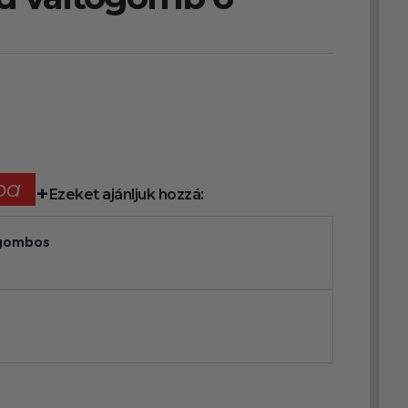
ba
Ezeket ajánljuk hozzá:
2gombos