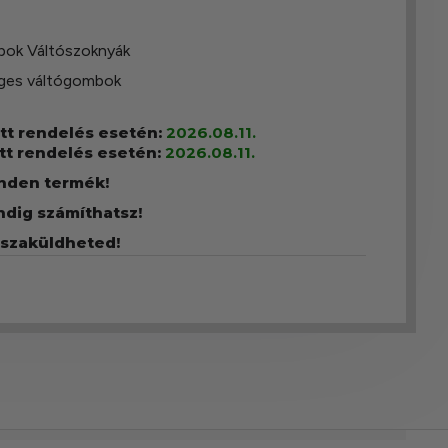
bok Váltószoknyák
ges váltógombok
ott rendelés esetén:
2026.08.11.
tt rendelés esetén:
2026.08.11.
inden termék!
ndig számíthatsz!
sszaküldheted!