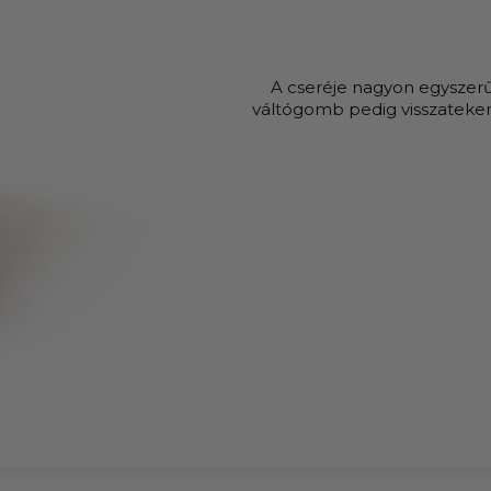
A cseréje nagyon egyszerű,
váltógomb pedig visszatekern