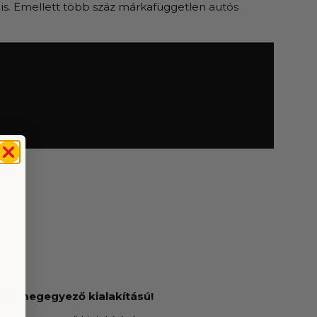
is. Emellett több száz márkafüggetlen
autós
val megegyező kialakítású!