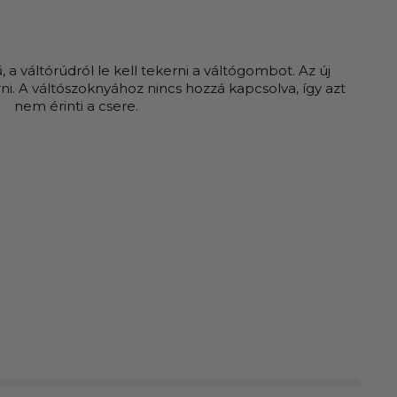
 a váltórúdról le kell tekerni a váltógombot. Az új
i. A váltószoknyához nincs hozzá kapcsolva, így azt
nem érinti a csere.