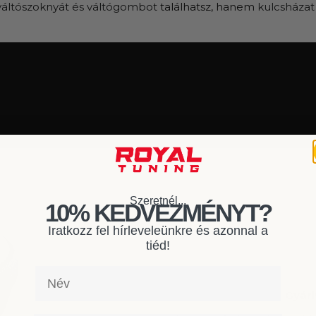
váltószoknyát és váltógombot
találhatsz, hanem
kulcsházat
Szeretnél...
10% KEDVEZMÉNYT?
Iratkozz fel hírleveleünkre és azonnal a
tiéd!
Név
Gyári