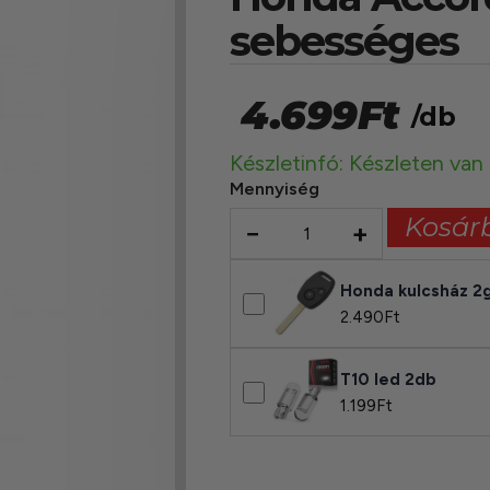
sebességes
4.699
Ft
/db
Készletinfó: Készleten van
Mennyiség
Kosár
−
+
Honda kulcsház 
2.490
Ft
T10 led 2db
1.199
Ft