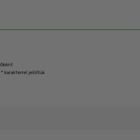
sőként
t
*
karakterrel jelöltük