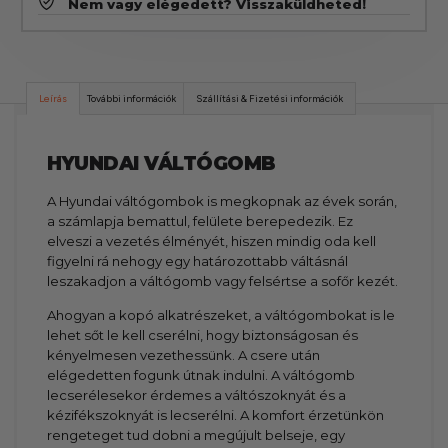
Nem vagy elégedett? Visszaküldheted!
Leírás
További információk
Szállítási & Fizetési információk
HYUNDAI VÁLTÓGOMB
A Hyundai váltógombok is megkopnak az évek során,
a számlapja bemattul, felülete berepedezik. Ez
elveszi a vezetés élményét, hiszen mindig oda kell
figyelni rá nehogy egy határozottabb váltásnál
leszakadjon a váltógomb vagy felsértse a sofőr kezét.
Ahogyan a kopó alkatrészeket, a váltógombokat is le
lehet sőt le kell cserélni, hogy biztonságosan és
kényelmesen vezethessünk. A csere után
elégedetten fogunk útnak indulni. A váltógomb
lecserélesekor érdemes a váltószoknyát és a
kézifékszoknyát is lecserélni. A komfort érzetünkön
rengeteget tud dobni a megújult belseje, egy