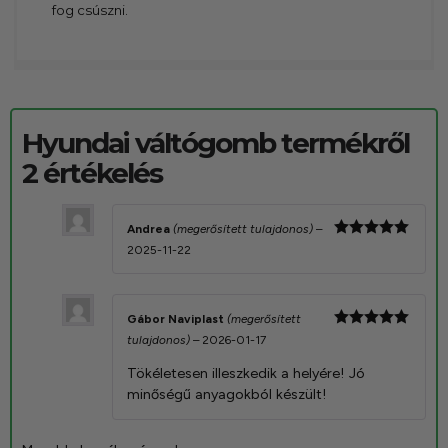
fog csúszni.
Hyundai váltógomb
termékről
2 értékelés
Andrea
(megerősített tulajdonos)
–
Értékelés:
2025-11-22
5
/ 5
Gábor Naviplast
(megerősített
Értékelés:
tulajdonos)
–
2026-01-17
5
/ 5
Tökéletesen illeszkedik a helyére! Jó
minőségű anyagokból készült!