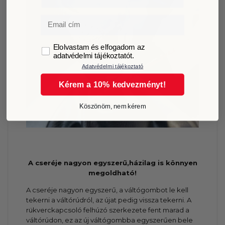
Email
GDPR
Elolvastam és elfogadom az
adatvédelmi tájékoztatót.
Adatvédelmi tájékoztató
Kérem a 10% kedvezményt!
Köszönöm, nem kérem
A cseréje nagyon egyszerű,házilag is könnyen
megoldható!
A cseréje nagyon egyszerű, a váltógombot le kell
tekerni a váltórúdról, az újat pedig vissza tekerni. A
rükverckapcsoló felhúzó szerkezete fent marad a
váltórúdon, ez az új váltógombba egyszerűen bele