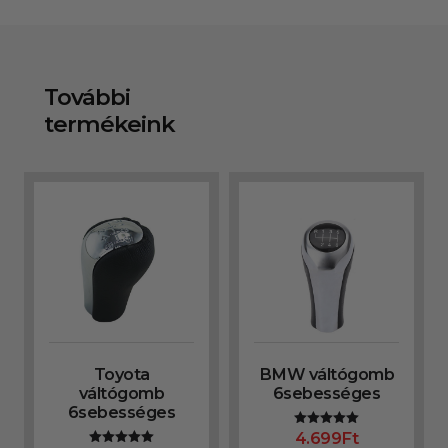
További
termékeink
Toyota
BMW váltógomb
váltógomb
6sebességes
6sebességes
4.699
Ft
Értékelés:
5.00