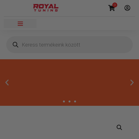
0
Másnapi kézbesítés
Gyors rendelésfeldolgozással segítünk, hogy hamar