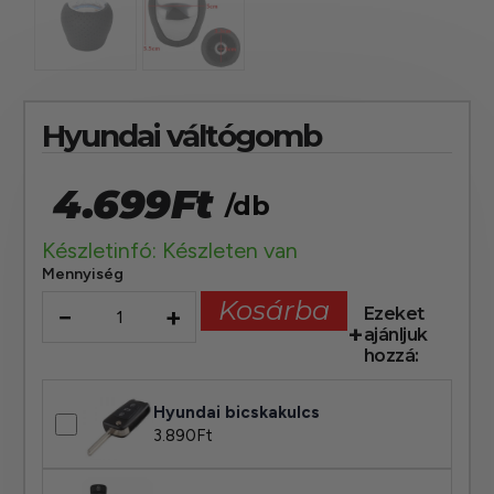
Hyundai váltógomb
4.699
Ft
/db
Készletinfó: Készleten van
Mennyiség
Kosárba
−
+
Ezeket
ajánljuk
hozzá:
Hyundai bicskakulcs
3.890
Ft