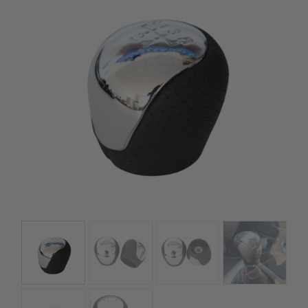
kézhez kapd a csomagod.