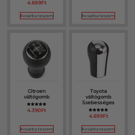
4.699
Ft
Értékelés:
/ 5
5.00
/ 5
Kosárba teszem
Kosárba teszem
Citroen
Toyota
váltógomb
váltógomb
5sebességes
4.390
Ft
Értékelés:
5.00
4.699
Ft
Értékelés:
/ 5
4.91
/ 5
Kosárba teszem
Kosárba teszem