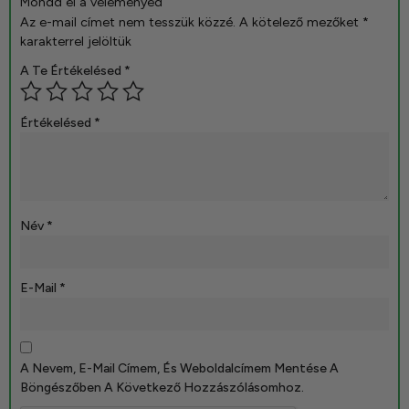
Mondd el a véleményed
Az e-mail címet nem tesszük közzé.
A kötelező mezőket
*
karakterrel jelöltük
A Te Értékelésed
*
Értékelésed
*
Név
*
E-Mail
*
A Nevem, E-Mail Címem, És Weboldalcímem Mentése A
Böngészőben A Következő Hozzászólásomhoz.