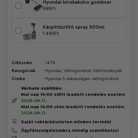
Hyundai bicskakulcs gombsor
999
Ft
Kárpittisztító spray 500ml
1.499
Ft
Cikkszám
1476
Kategóriák
Hyundai
,
Váltógombok Váltószoknyák
Cimke
Hyundai 5 sebességes váltógombok
Várható szállítás:
Mai nap 14:00 előtt leadott rendelés esetén:
2026.08.11.
Mai nap 14:00 után leadott rendelés esetén:
2026.08.11.
Saját raktárkészleten minden termék!
Ügyfélszolgálatunkra mindig számíthatsz!