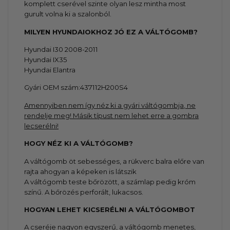
komplett cserével szinte olyan lesz mintha most
gurult volna ki a szalonból.
MILYEN HYUNDAIOKHOZ JÓ EZ A VÁLTÓGOMB?
Hyundai I30 2008-2011
Hyundai IX35
Hyundai Elantra
Gyári OEM szám:437112H200S4
Amennyiben nem így néz ki a gyári váltógombja, ne
rendelje meg! Másik típust nem lehet erre a gombra
lecserélni!
HOGY NÉZ KI A VÁLTÓGOMB?
A váltógomb öt sebességes, a rükverc balra előre van
rajta ahogyan a képeken is látszik
A váltógomb teste bőrözött, a számlap pedig króm
színű. A bőrözés perforált, lukacsos.
HOGYAN LEHET KICSERÉLNI A VÁLTÓGOMBOT
A cseréje nagyon egyszerű, a váltógomb menetes,