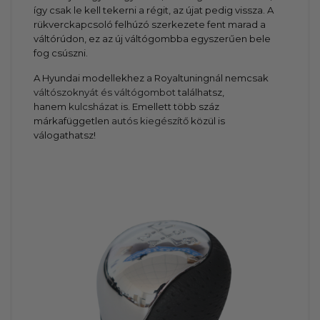
így csak le kell tekerni a régit, az újat pedig vissza. A
rükverckapcsoló felhúzó szerkezete fent marad a
váltórúdon, ez az új váltógombba egyszerűen bele
fog csúszni.
A Hyundai modellekhez a Royaltuningnál nemcsak
váltószoknyát és váltógombot
találhatsz,
hanem
kulcsházat
is. Emellett több száz
márkafüggetlen
autós kiegészítő
közül is
válogathatsz!